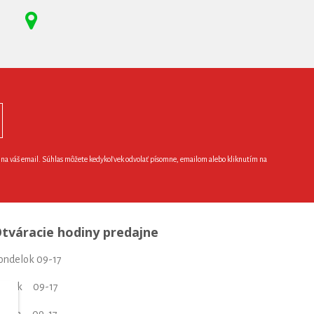
e na váš email. Súhlas môžete kedykoľvek odvolať písomne, emailom alebo kliknutím na
tváracie hodiny predajne
ondelok 09-17
torok 09-17