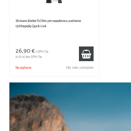
Shimano kliešte TLCN10 pre nasadenie a uvolnenie
rýchlospojky Quick-Link
26,90 €
s DPH / ks
21,87 €
bez DPH / ks
Na opýtanie
Obj. čislo:
y13022000