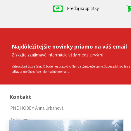
Predaj na splátky
Najdôležitejšie novinky priamo na váš email
Získajte zaujímavé informácie vždy medzi prvými
Vaše osobné údaje (email) budeme spracovávať len za týmto účelom v súlade s platnou legis
odkaz z ktoréhokoľvek informačného emailu.
Kontakt
PNDHOBBY Anna Urbanová
Rastislavova 3