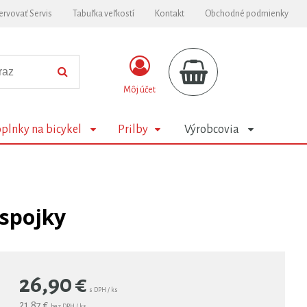
ervovať Servis
Tabuľka veľkostí
Kontakt
Obchodné podmienky
Môj účet
plnky na bicykel
Prilby
Výrobcovia
 spojky
26,90
€
s DPH / ks
21,87 €
bez DPH / ks