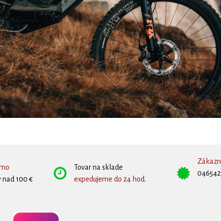
Zákazní
rmo
Tovar na sklade
046542
 nad 100 €
expedujeme do 24 hod.