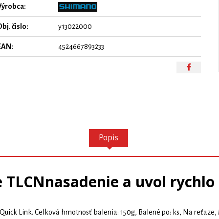
Výrobca:
bj. čislo:
y13022000
EAN:
4524667893233
Popis
e TLCNnasadenie a uvol rychlo
Quick Link. Celková hmotnosť balenia: 150g, Balené po: ks, Na reťaze, 