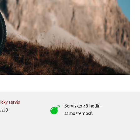
cky servis
Servis do 48 hodín
3359
samozremosť.