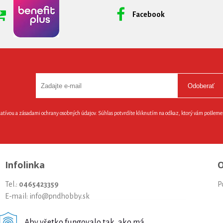
Facebook
Odoberať
latívou a zásadami ochrany osobných údajov. Súhlas potvrdíte kliknutím na odkaz, ktorý vám pošlem
Infolinka
O
Tel.:
0465423359
P
E-mail: info@pndhobby.sk
U
Aby všetko fungovalo tak, ako má...