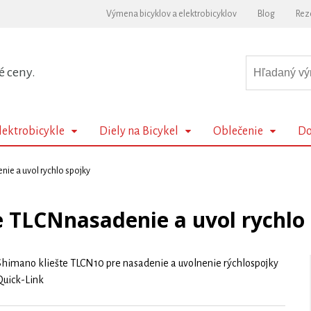
Výmena bicyklov a elektrobicyklov
Blog
Rez
é ceny.
lektrobicykle
Diely na Bicykel
Oblečenie
Do
nie a uvol rychlo spojky
e TLCNnasadenie a uvol rychlo
Shimano kliešte TLCN10 pre nasadenie a uvolnenie rýchlospojky
Quick-Link