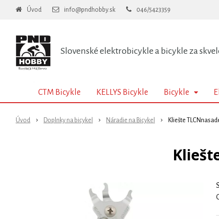
Úvod
info@pndhobby.sk
046/5423359
Slovenské elektrobicykle a bicykle za skvel
CTM Bicykle
KELLYS Bicykle
Bicykle
E
Úvod
Doplnky na bicykel
Náradie na Bicykel
Kliešte TLCNnasade
Kliešt