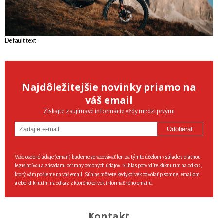
Default text
Najdôležitejšie novinky priamo na
váš email
Získajte zaujímavé informácie vždy medzi prvými
Odoberať
Vaše osobné údaje (email) budeme spracovávať len za týmto účelom v súlade s platnou
legislatívou a zásadami ochrany osobných údajov. Súhlas potvrdíte kliknutím na odkaz,
ktorý vám pošleme na váš email. Súhlas môžete kedykoľvek odvolať písomne, emailom
alebo kliknutím na odkaz z ktoréhokoľvek informačného emailu.
Kontakt