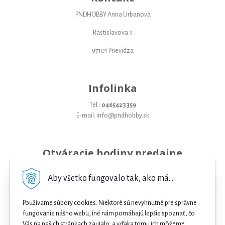
PNDHOBBY Anna Urbanová
Rastislavova 3
97101 Prievidza
Infolinka
Tel.:
0465423359
E-mail: info@pndhobby.sk
Otváracie hodiny predajne
Pondelok 09-17
Aby všetko fungovalo tak, ako má...
Utorok 09-17
Používame súbory cookies. Niektoré sú nevyhnutné pre správne
Streda 09-17
fungovanie nášho webu, iné nám pomáhajú lepšie spoznať, čo
Vás na našich stránkach zaujalo, a vďaka tomu ich môžeme
Štvrtok 09-17