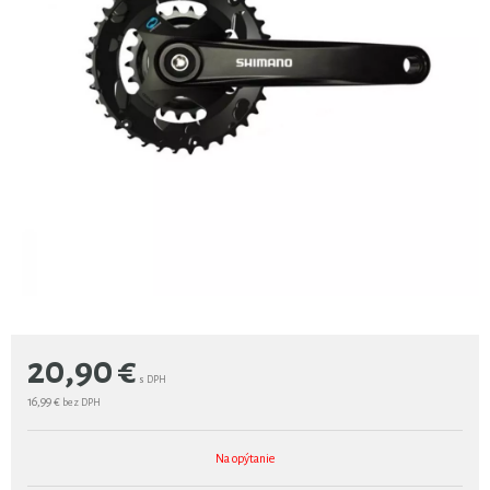
20,90
€
s DPH
16,99 €
bez DPH
Na opýtanie