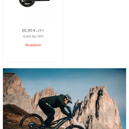
20,90 €
s DPH
16,99 €
bez DPH
Na opýtanie