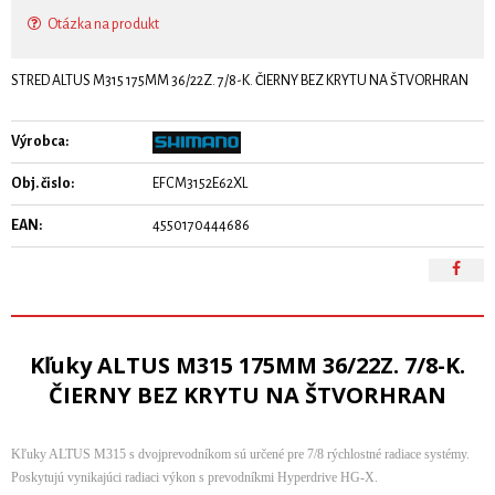
Otázka na produkt
STRED ALTUS M315 175MM 36/22Z. 7/8-K. ČIERNY BEZ KRYTU NA ŠTVORHRAN
Výrobca:
Obj. čislo:
EFCM3152E62XL
EAN:
4550170444686
Kľuky ALTUS M315 175MM 36/22Z. 7/8-K.
ČIERNY BEZ KRYTU NA ŠTVORHRAN
Kľuky ALTUS M315 s dvojprevodníkom sú určené pre 7/8 rýchlostné radiace systémy.
Poskytujú vynikajúci radiaci výkon s prevodníkmi Hyperdrive HG-X.