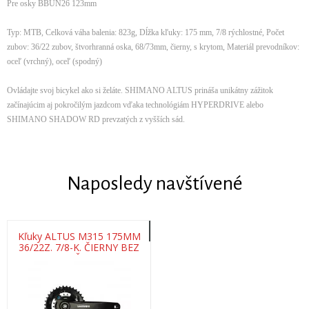
Pre osky BBUN26 123mm
Typ: MTB, Celková váha balenia: 823g, Dĺžka kľuky: 175 mm, 7/8 rýchlostné, Počet
zubov: 36/22 zubov, štvorhranná oska, 68/73mm, čierny, s krytom, Materiál prevodníkov:
oceľ (vrchný), oceľ (spodný)
Ovládajte svoj bicykel ako si želáte. SHIMANO ALTUS prináša unikátny zážitok
začínajúcim aj pokročilým jazdcom vďaka technológiám HYPERDRIVE alebo
SHIMANO SHADOW RD prevzatých z vyšších sád.
Naposledy navštívené
Kľuky ALTUS M315 175MM
36/22Z. 7/8-K. ČIERNY BEZ
KRYTU NA ŠTVORHRAN