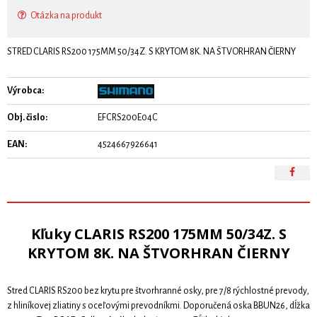
Otázka na produkt
STRED CLARIS RS200 175MM 50/34Z. S KRYTOM 8K. NA ŠTVORHRAN ČIERNY
Výrobca:
Obj. čislo:
EFCRS200E04C
EAN:
4524667926641
Kľuky CLARIS RS200 175MM 50/34Z. S
KRYTOM 8K. NA ŠTVORHRAN ČIERNY
Stred CLARIS RS200 bez krytu pre štvorhranné osky, pre 7/8 rýchlostné prevody,
z hliníkovej zliatiny s oceľovými prevodníkmi. Doporučená oska BBUN26, dĺžka