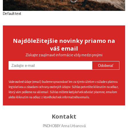
Default text
Najdôležitejšie novinky priamo na
váš email
Získajte zaujímavé informácie vždy medzi prvými
Odoberať
Vaše osobné údaje (email) budeme spracovávať len za týmto účelom v súlade s platnou
legislatívou a zásadami ochrany osobných údajov. Súhlas potvrdíte kliknutím na odkaz,
ktorý vám pošleme na váš email. Súhlas môžete kedykoľvek odvolať písomne, emailom
alebo kliknutím na odkaz z ktoréhokoľvek informačného emailu.
Kontakt
PNDHOBBY Anna Urbanová