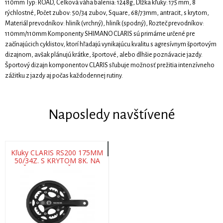
110mm Typ: ROAD, Celková váha balenia: 1248g, Dĺžka kľuky: 175 mm, 8
rýchlostné, Počet zubov: 50/34 zubov, Square, 68/73mm, antracit, s krytom,
Materiál prevodníkov: hliník (vrchný), hliník (spodný), Rozteč prevodníkov:
110mm/110mm Komponenty SHIMANO CLARIS sú primárne určené pre
začínajúcich cyklistov, ktorí hľadajú vynikajúcu kvalitu s agresívnym športovým
dizajnom, avšak plánujú krátke, športové, alebo dlhšie poznávacie jazdy.
Športový dizajn komponentov CLARIS sľubuje možnosť prežitia intenzívneho
zážitku z jazdy aj počas každodennej rutiny.
Naposledy navštívené
Kľuky CLARIS RS200 175MM
50/34Z. S KRYTOM 8K. NA
ŠTVORHRAN ČIERNY