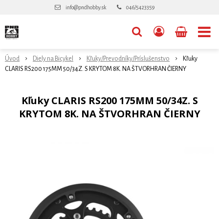
info@pndhobby.sk
046/5423359
Úvod
Diely na Bicykel
Kľuky/Prevodníky/Príslušenstvo
Kľuky
CLARIS RS200 175MM 50/34Z. S KRYTOM 8K. NA ŠTVORHRAN ČIERNY
Kľuky CLARIS RS200 175MM 50/34Z. S
KRYTOM 8K. NA ŠTVORHRAN ČIERNY