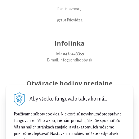
Rastislavova 3
97101 Prievidza
Infolinka
Tel.:
0465423359
E-mail: info@pndhobby.sk
Otváracie hodiny predajne
Pondelok 09-17
Aby všetko fungovalo tak, ako má...
Utorok 09-17
Používame súbory cookies. Niektoré sú nevyhnutné pre správne
Streda 09-17
fungovanie nášho webu, iné nám pomáhajú lepšie spoznať, čo
Vás na našich stránkach zaujalo, a vďaka tomu ich môžeme
Štvrtok 09-17
priebežne zlepšovať. Nastavenia cookies môžete kedykoľvek
Piatok 09-17