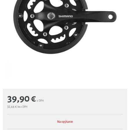
39,90
€
s DPH
32,44 €
bez DPH
Na opýtanie