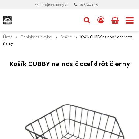
info@pndhobby.sk
046/5423359
Úvod
Doplnky na bicykel
Brašne
Košík CUBBY na nosič oceľ drôt
čierny
Košík CUBBY na nosič oceľ drôt čierny