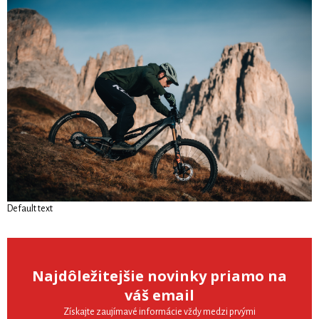
Default text
Najdôležitejšie novinky priamo na
váš email
Získajte zaujímavé informácie vždy medzi prvými