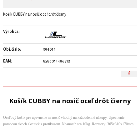
Košík CUBBY na nosič oceľ drôt čierny
Výrobca:
Obj. čislo:
394014
EAN:
8586014496913
Košík CUBBY na nosič oceľ drôt čierny
Oceľový košík pre upevnenie na nosič vhodný na každodenné nákupy. Upevnenie
pomocou dvoch skrutiek s protikusom. Nosnosť: cca 10kg. Rozmery: 365x310x170mm