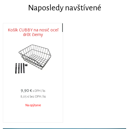
Naposledy navštívené
Košík CUBBY na nosič oceľ
drôt čierny
9,90 €
s DPH / ks
8,05 €
bez DPH / ks
Na opýtanie