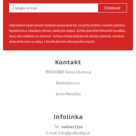
Odoberať
Vaše osobné údaje (email) budeme spracovávať len za týmto účelom v súlade s platnou
legislatívou a zásadami ochrany osobných údajov. Súhlas potvrdíte kliknutím na odkaz,
ktorý vám pošleme na váš email. Súhlas môžete kedykoľvek odvolať písomne, emailom
alebo kliknutím na odkaz z ktoréhokoľvek informačného emailu.
Kontakt
PNDHOBBY Anna Urbanová
Rastislavova 3
97101 Prievidza
Infolinka
Tel.:
0465423359
E-mail: info@pndhobby.sk