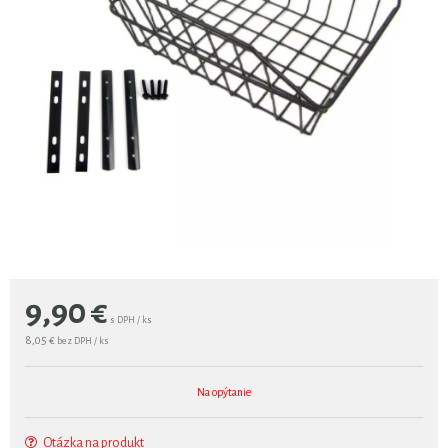
9,90
€
s DPH / ks
8,05 €
bez DPH / ks
Na opýtanie
Otázka na produkt