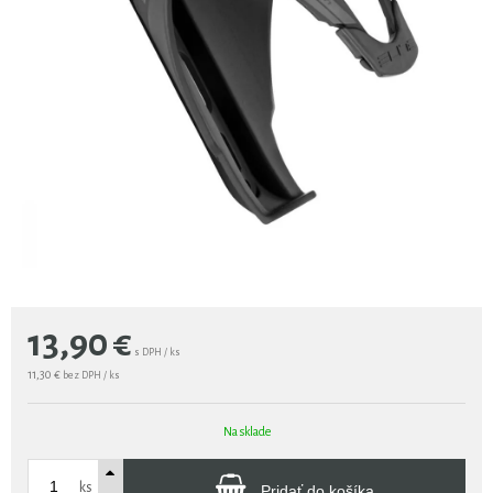
13,90
€
s DPH / ks
11,30 €
bez DPH / ks
Na sklade
ks
Pridať do košíka