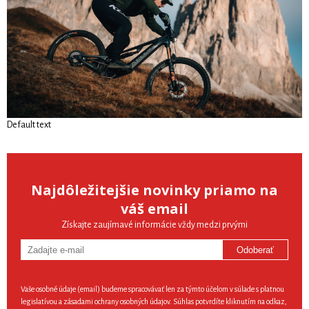
Default text
Najdôležitejšie novinky priamo na
váš email
Získajte zaujímavé informácie vždy medzi prvými
Odoberať
Vaše osobné údaje (email) budeme spracovávať len za týmto účelom v súlade s platnou
legislatívou a zásadami ochrany osobných údajov. Súhlas potvrdíte kliknutím na odkaz,