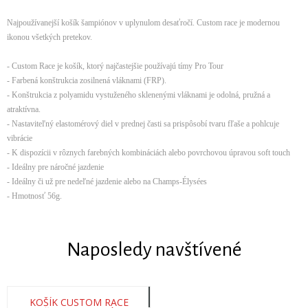
Najpoužívanejší košík šampiónov v uplynulom desaťročí. Custom race je modernou
ikonou všetkých pretekov.
- Custom Race je košík, ktorý najčastejšie používajú tímy Pro Tour
- Farbená konštrukcia zosilnená vláknami (FRP).
- Konštrukcia z polyamidu vystuženého sklenenými vláknami je odolná, pružná a
atraktívna.
- Nastaviteľný elastomérový diel v prednej časti sa prispôsobí tvaru fľaše a pohlcuje
vibrácie
- K dispozícii v rôznych farebných kombináciách alebo povrchovou úpravou soft touch
- Ideálny pre náročné jazdenie
- Ideálny či už pre nedeľné jazdenie alebo na Champs-Élysées
- Hmotnosť 56g.
Naposledy navštívené
KOŠÍK CUSTOM RACE