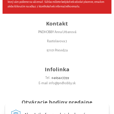
ktorý vám pošleme na váš email. Súhlas môžete kedykoľvek odvolať písomne, emailom
alebo kliknutím na odkaz z ktoréhokoľvek informačného emailu.
Kontakt
PNDHOBBY Anna Urbanová
Rastislavova 3
97101 Prievidza
Infolinka
Tel.:
0465423359
E-mail: info@pndhobby.sk
Otváracie hodiny predajne
Pondelok 09-17