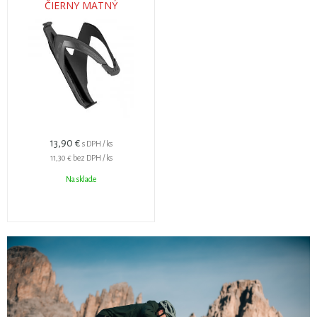
ČIERNY MATNÝ
13,90 €
s DPH / ks
11,30 €
bez DPH / ks
Na sklade