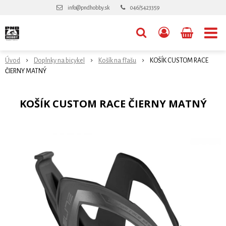
info@pndhobby.sk
046/5423359
Úvod
Doplnky na bicykel
Košík na fľašu
KOŠÍK CUSTOM RACE
ČIERNY MATNÝ
KOŠÍK CUSTOM RACE ČIERNY MATNÝ