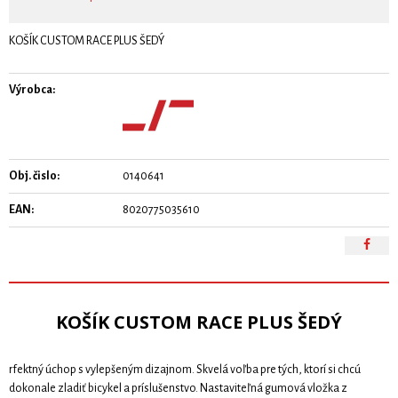
KOŠÍK CUSTOM RACE PLUS ŠEDÝ
Výrobca:
Obj. čislo:
0140641
EAN:
8020775035610
KOŠÍK CUSTOM RACE PLUS ŠEDÝ
rfektný úchop s vylepšeným dizajnom. Skvelá voľba pre tých, ktorí si chcú
dokonale zladiť bicykel a príslušenstvo. Nastaviteľná gumová vložka z