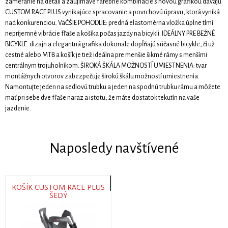
zameranie na detail a zaujímavé farebné kombinácie s novou grafikou dávajú
CUSTOM RACE PLUS vynikajúce spracovanie a povrchovú úpravu, ktorá vyniká
nad konkurenciou. VäČŠIE POHODLIE: predná elastomérna vložka úplne tlmí
nepríjemné vibrácie fľaše a košíka počas jazdy na bicykli. IDEÁLNY PRE BEŽNÉ
BICYKLE: dizajn a elegantná grafika dokonale dopĺňajú súčasné bicykle, či už
cestné alebo MTB a košík je tiež ideálna pre menšie šikmé rámy s menšími
centrálnym trojuholníkom. ŠIROKÁ ŠKÁLA MOŽNOSTÍ UMIESTNENIA: tvar
montážnych otvorov zabezpečuje širokú škálu možností umiestnenia.
Namontujte jeden na sedlovú trubku a jeden na spodnú trubku rámu a môžete
mať pri sebe dve fľaše naraz a istotu, že máte dostatok tekutín na vaše
jazdenie.
Naposledy navštívené
KOŠÍK CUSTOM RACE PLUS
ŠEDÝ