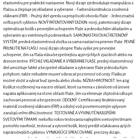
elastoméru pre praktické nastavenie. Nový dizajn zjednodušuje manipuláciu s
fľašou a zlepšuje jej vkladanie a vyberanie. - Farbená konštrukcia zosilnená
vláknami (FRP). - Pružný diel vpredu sa prispôsobí obvodu fľaše. - Jednoznačná
voľba profi cyklistov. NOVÝ PATENTOVANÝ DIZAJN: nový, patentovaný dizajn
optimalizuje košík s pevnejším uchopením fľaše a jednoduchším vkladaním a
vyberaním aj v extrémnych podmienkach. SAMONASTAVOVACÍ RETENČNÝ
SYSTÉM: predná elastomérová vložka sa sama nastaví na priemer fľaše. PEVNÉ
PRIĽNUTIE NA FĽAŠU: nový dizajn obopne fľašu vyššie pre pevnejšie
uchopenie, čím sa fľaša stáva bezpečnejšou aj pri rýchlych zjazdoch alebo na
drsnom teréne. RÝCHLE VKLADANIE A VYBERANIE FĽAŠE: predný elastomérový
diel umožňuje ľahké a bezpečné vkladanie a vyberanie fľaše jednoduchým
pohybom, takže nebudete musieť odvracať pozornosť od cesty. Fľašku je
možné vložiť a vybrať buď zpredu alebo zboku. NÍZKA HMOTNOSŤ: len 40g.
Košík je rozčlenený na viacero oblastí, ktoré sa menia v závislosti od úrovne
napätia aplikovanej na rôzne oblasti fľaše, čím sa eliminuje zbytočná váha pri
zachovaní pevnosti a bezpečnosti. ODOLNÝ: Certifikovaný štruktúrovaný
materiál zosilnený vláknami (FRP) a odolný voči poveternostným vplyvom
zaručujú veľmi dlhú životnosť. TESTOVANÉ A VYVINUTÉ NAJLEPŠÍMI
SVETOVÝMI TÍMAMI: niekoľko rokov testovania najlepšími svetovými tímami
pomohlo navrhnúť, testovať a vytvoriť košík, ktorý predčil očakávania aj tých
najnáročnejších cyklistov. VYNIKAJÚCE SPRACOVANIE: precízny dizajn,