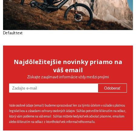
Default text
Najdôležitejšie novinky priamo na
váš email
Získajte zaujímavé informácie vždy medzi prvými
Odoberať
Vaše osobné údaje (email) budeme spracovávať len za týmto účelom v súlade s platnou
legislatívou a zásadami ochrany osobných údajov. Súhlas potvrdíte kliknutím na odkaz,
ktorý vám pošleme na váš email. Súhlas môžete kedykoľvek odvolať písomne, emailom
alebo kliknutím na odkaz z ktoréhokoľvek informačného emailu.