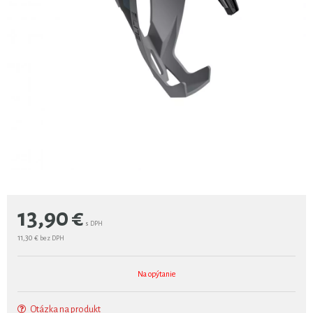
13,90
€
s DPH
11,30 €
bez DPH
Na opýtanie
Otázka na produkt