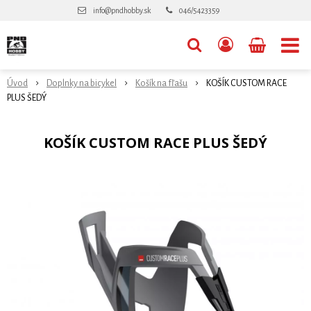
info@pndhobby.sk
046/5423359
Úvod
Doplnky na bicykel
Košík na fľašu
KOŠÍK CUSTOM RACE
PLUS ŠEDÝ
KOŠÍK CUSTOM RACE PLUS ŠEDÝ