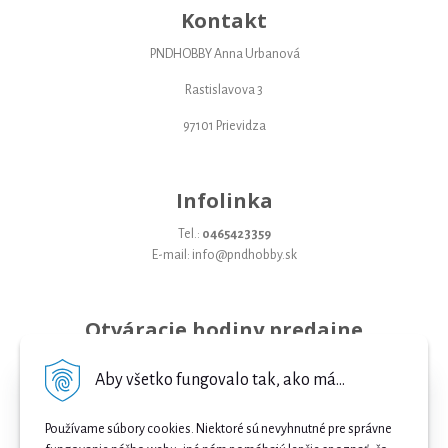
Kontakt
PNDHOBBY Anna Urbanová
Rastislavova 3
97101 Prievidza
Infolinka
Tel.:
0465423359
E-mail: info@pndhobby.sk
Otváracie hodiny predajne
Pondelok 09-17
Aby všetko fungovalo tak, ako má...
Utorok 09-17
Používame súbory cookies. Niektoré sú nevyhnutné pre správne
Streda 09-17