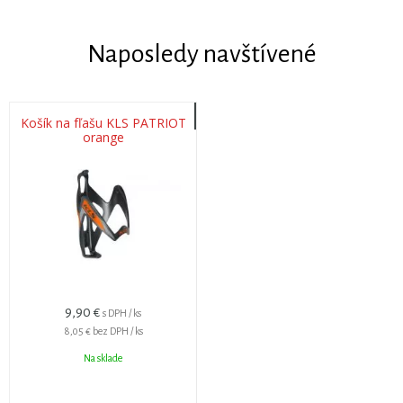
Naposledy navštívené
Košík na fľašu KLS PATRIOT
orange
9,90 €
s DPH / ks
8,05 €
bez DPH / ks
Na sklade