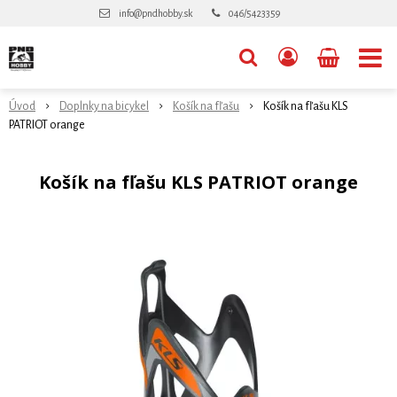
info@pndhobby.sk
046/5423359
Úvod
Doplnky na bicykel
Košík na fľašu
Košík na fľašu KLS
PATRIOT orange
Košík na fľašu KLS PATRIOT orange