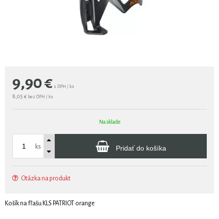
9,90
€
s DPH / ks
8,05 €
bez DPH / ks
Na sklade
ks
Pridať do košíka
Otázka na produkt
Košík na fľašu KLS PATRIOT orange