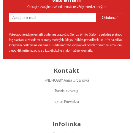
Získajte zaujímavé informácie vždy medzi prvými
Odoberať
Vaše osobné údaje (email) budeme spracovávať len za týmto účelom v súlade s platnou
legislatívou a zásadami ochrany osobných údajov. Súhlas potvrdíte kliknutím na odkaz,
ktorý vám pošleme na váš email. Súhlas môžete kedykoľvek odvolať písomne, emailom
alebo kliknutím na odkaz z ktoréhokoľvek informačného emailu.
Kontakt
PNDHOBBY Anna Urbanová
Rastislavova 3
97101 Prievidza
Infolinka