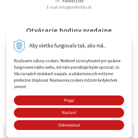
Tel.:
0465423359
E-mail: info@pndhobby.sk
Otváracie hodiny predajne
Pondelok 09-17
Aby všetko fungovalo tak, ako má...
Utorok 09-17
Používame súbory cookies. Niektoré sú nevyhnutné pre správne
Streda 09-17
fungovanie nášho webu, iné nám pomáhajú lepšie spoznať, čo
Vás na našich stránkach zaujalo, a vďaka tomu ich môžeme
Štvrtok 09-17
priebežne zlepšovať. Nastavenia cookies môžete kedykoľvek
Piatok 09-17
zmeniť.
Sobota 09-12
Prijať
Najnižšia cena .
Nedeľa Zatvorené
Nastaviť
Našli ste nižšiu cenu e-biku? Prekonáme ju! 🔥 Pošlite
nám ponuku a získajte ešte lepšiu cenu. 🚴⚡
Odmietmuť
© 2026 Bicykle, E-bicykle a Servis Prievidza •
NextShop
&
e-shop Pohoda Connector
by
NextCom s.r.o.