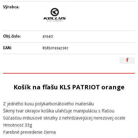
Výrobca:
Obj. čislo:
41640
EAN:
8585019347367
Košík na fľašu KLS PATRIOT orange
Z jedného kusu polykarbonátového materiálu
Šikmý tvar okrajov košíka uľahčuje manipuláciu s fľašou
Súčasťou imbusové skrutky z nehrdzavejúcej nerezovej ocele
Hmotnosť 33g
Farebné prevedenie čierna