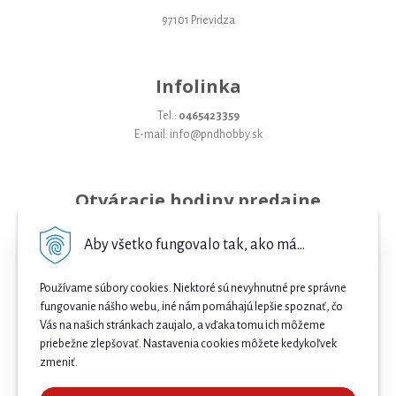
97101 Prievidza
Infolinka
Tel.:
0465423359
E-mail: info@pndhobby.sk
Otváracie hodiny predajne
Pondelok 09-17
Aby všetko fungovalo tak, ako má...
Utorok 09-17
Používame súbory cookies. Niektoré sú nevyhnutné pre správne
Streda 09-17
fungovanie nášho webu, iné nám pomáhajú lepšie spoznať, čo
Vás na našich stránkach zaujalo, a vďaka tomu ich môžeme
Štvrtok 09-17
priebežne zlepšovať. Nastavenia cookies môžete kedykoľvek
Piatok 09-17
zmeniť.
Sobota 09-12