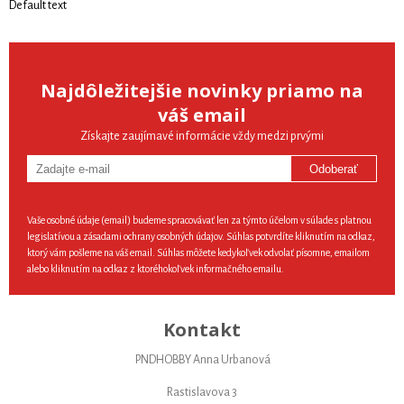
Default text
Najdôležitejšie novinky priamo na
váš email
Získajte zaujímavé informácie vždy medzi prvými
Odoberať
Vaše osobné údaje (email) budeme spracovávať len za týmto účelom v súlade s platnou
legislatívou a zásadami ochrany osobných údajov. Súhlas potvrdíte kliknutím na odkaz,
ktorý vám pošleme na váš email. Súhlas môžete kedykoľvek odvolať písomne, emailom
alebo kliknutím na odkaz z ktoréhokoľvek informačného emailu.
Kontakt
PNDHOBBY Anna Urbanová
Rastislavova 3