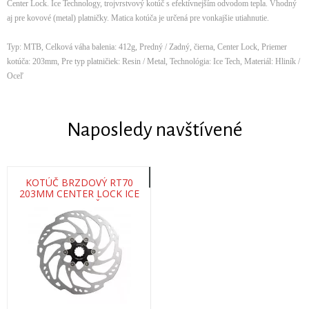
Center Lock. Ice Technology, trojvrstvový kotúč s efektívnejším odvodom tepla. Vhodný
aj pre kovové (metal) platničky. Matica kotúča je určená pre vonkajšie utiahnutie.
Typ: MTB, Celková váha balenia: 412g, Predný / Zadný, čierna, Center Lock, Priemer
kotúča: 203mm, Pre typ platničiek: Resin / Metal, Technológia: Ice Tech, Materiál: Hliník /
Oceľ
Naposledy navštívené
KOTÚČ BRZDOVÝ RT70
203MM CENTER LOCK ICE
TECH (VONK. UŤAHOV.)