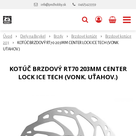
info@pndhobby.sk
046/5423359
Úvod
Diely na Bicykel
Brzdy
Brzdové kotúče
Brzdové kotúce
203
KOTÚČ BRZDOVÝ RT70 203MM CENTER LOCK ICE TECH (VONK.
UŤAHOV.)
KOTÚČ BRZDOVÝ RT70 203MM CENTER
LOCK ICE TECH (VONK. UŤAHOV.)