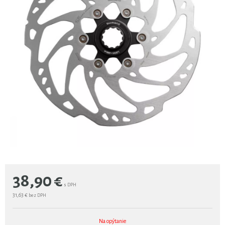
38,90
€
s DPH
31,63 €
bez DPH
Na opýtanie