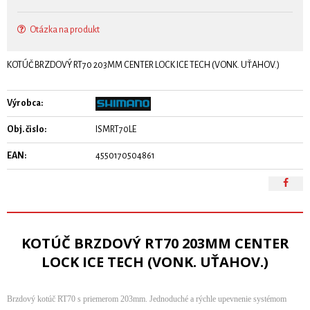
Otázka na produkt
KOTÚČ BRZDOVÝ RT70 203MM CENTER LOCK ICE TECH (VONK. UŤAHOV.)
Výrobca:
Obj. čislo:
ISMRT70LE
EAN:
4550170504861
KOTÚČ BRZDOVÝ RT70 203MM CENTER
LOCK ICE TECH (VONK. UŤAHOV.)
Brzdový kotúč RT70 s priemerom 203mm. Jednoduché a rýchle upevnenie systémom