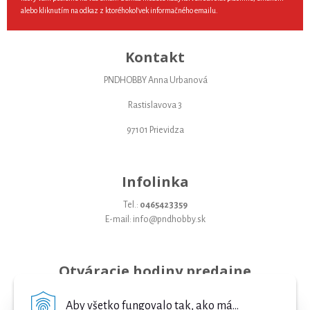
alebo kliknutím na odkaz z ktoréhokoľvek informačného emailu.
Kontakt
PNDHOBBY Anna Urbanová
Rastislavova 3
97101 Prievidza
Infolinka
Tel.:
0465423359
E-mail: info@pndhobby.sk
Otváracie hodiny predajne
Pondelok 09-17
Aby všetko fungovalo tak, ako má...