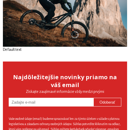
Default text
Najdôležitejšie novinky priamo na
váš email
Získajte zaujímavé informácie vždy medzi prvými
Odoberať
Vaše osobné údaje (email) budeme spracovávať len za týmto účelom v súlade s platnou
legislatívou a zásadami ochrany osobných údajov. Súhlas potvrdíte kliknutím na odkaz,
ktorý vám pošleme na váš email. Súhlas môžete kedykoľvek odvolať písomne, emailom