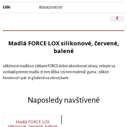
EAN:
8592627097751
Madlá FORCE LOX silikonové, červené,
balené
silikónové madlá so zátkami FORCE dobre absorbovať otrasy, nelepte sa
vonkajší priemer madla: 31 mm dĺžka: 135 mm materiál: guma - silikón
hmotnosť 1 pár: 31 g balené na silovej karte
Naposledy navštívené
Madlá FORCE LOX
silikonové, červené, balené