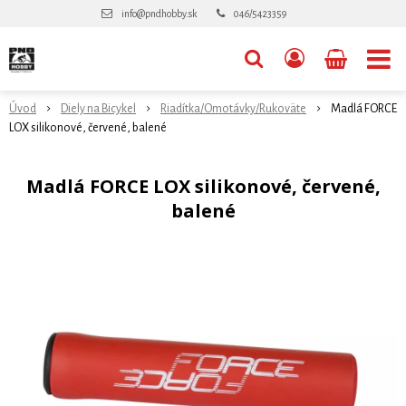
info@pndhobby.sk
046/5423359
Úvod
Diely na Bicykel
Riadítka/Omotávky/Rukoväte
Madlá FORCE
LOX silikonové, červené, balené
Madlá FORCE LOX silikonové, červené,
balené