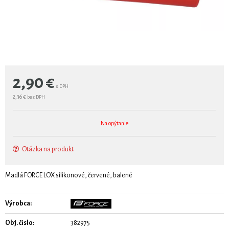
2,90
€
s DPH
2,36 €
bez DPH
Na opýtanie
Otázka na produkt
Madlá FORCE LOX silikonové, červené, balené
Výrobca:
Obj. čislo:
382975