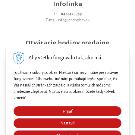
Infolinka
Tel.:
0465423359
E-mail: info@pndhobby.sk
Otváracie hodiny predajne
Pondelok 09-17
Aby všetko fungovalo tak, ako má...
Utorok 09-17
Používame súbory cookies. Niektoré sú nevyhnutné pre správne
Streda 09-17
fungovanie nášho webu, iné nám pomáhajú lepšie spoznať, čo
Vás na našich stránkach zaujalo, a vďaka tomu ich môžeme
Štvrtok 09-17
priebežne zlepšovať. Nastavenia cookies môžete kedykoľvek
Piatok 09-17
zmeniť.
Sobota 09-12
Prijať
Najnižšia cena .
Nedeľa Zatvorené
Nastaviť
Našli ste nižšiu cenu e-biku? Prekonáme ju! 🔥 Pošlite
nám ponuku a získajte ešte lepšiu cenu. 🚴⚡