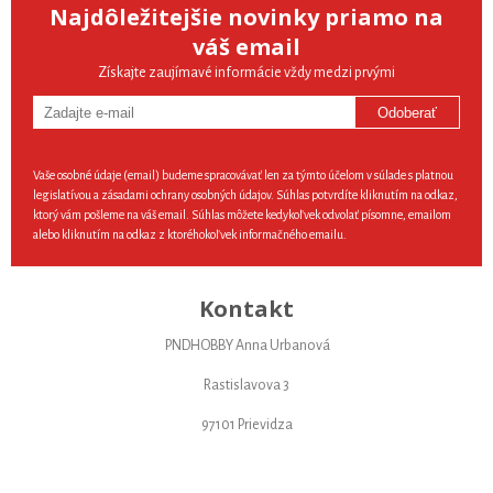
Najdôležitejšie novinky priamo na
váš email
Získajte zaujímavé informácie vždy medzi prvými
Odoberať
Vaše osobné údaje (email) budeme spracovávať len za týmto účelom v súlade s platnou
legislatívou a zásadami ochrany osobných údajov. Súhlas potvrdíte kliknutím na odkaz,
ktorý vám pošleme na váš email. Súhlas môžete kedykoľvek odvolať písomne, emailom
alebo kliknutím na odkaz z ktoréhokoľvek informačného emailu.
Kontakt
PNDHOBBY Anna Urbanová
Rastislavova 3
97101 Prievidza