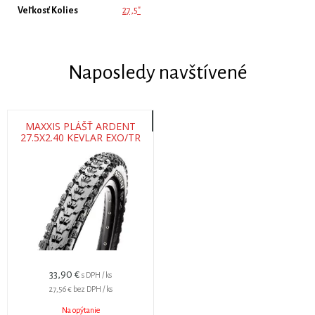
Veľkosť Kolies
27,5"
Naposledy navštívené
MAXXIS PLÁŠŤ ARDENT
27.5X2.40 KEVLAR EXO/TR
33,90 €
s DPH / ks
27,56 €
bez DPH / ks
Na opýtanie