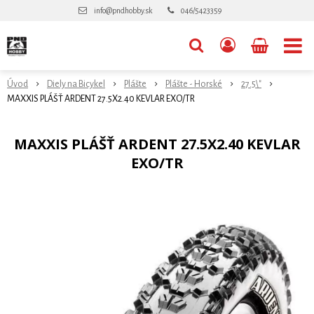
info@pndhobby.sk
046/5423359
Úvod
Diely na Bicykel
Plášte
Plášte - Horské
27.5\"
MAXXIS PLÁŠŤ ARDENT 27.5X2.40 KEVLAR EXO/TR
MAXXIS PLÁŠŤ ARDENT 27.5X2.40 KEVLAR
EXO/TR