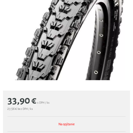
33,90
€
s DPH / ks
27,56 €
bez DPH / ks
Na opýtanie