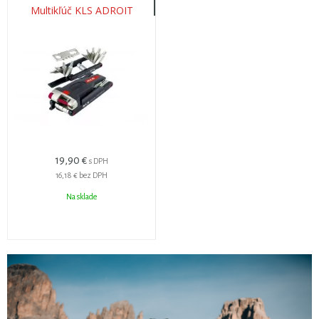
Multikľúč KLS ADROIT
19,90 €
s DPH
16,18 €
bez DPH
Na sklade