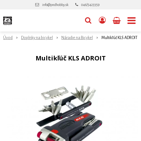
info@pndhobby.sk
046/5423359
Úvod
Doplnky na bicykel
Náradie na Bicykel
Multikľúč KLS ADROIT
Multikľúč KLS ADROIT