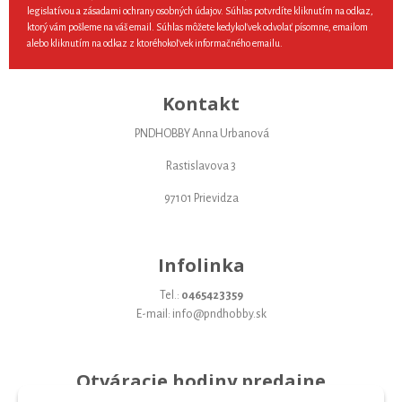
legislatívou a zásadami ochrany osobných údajov. Súhlas potvrdíte kliknutím na odkaz,
ktorý vám pošleme na váš email. Súhlas môžete kedykoľvek odvolať písomne, emailom
alebo kliknutím na odkaz z ktoréhokoľvek informačného emailu.
Kontakt
PNDHOBBY Anna Urbanová
Rastislavova 3
97101 Prievidza
Infolinka
Tel.:
0465423359
E-mail: info@pndhobby.sk
Otváracie hodiny predajne