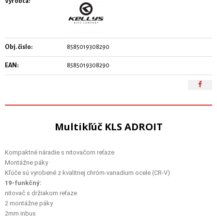
Výrobca:
Obj. čislo:
8585019308290
EAN:
8585019308290
Multikľúč KLS ADROIT
Kompaktné náradie s nitovačom reťaze
Montážne páky
Kľúče sú vyrobené z kvalitnej chróm-vanadium ocele (CR-V)
19-funkčný:
nitovač s držiakom reťaze
2 montážne páky
2mm inbus