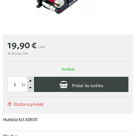
19,90
€
s DPH
16,18 €
bez DPH
Na sklade
ks
Pridať do košíka
Otázka na produkt
Multikľúč KLS ADROIT