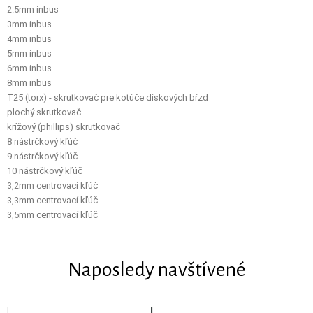
2.5mm inbus
3mm inbus
4mm inbus
5mm inbus
6mm inbus
8mm inbus
T25 (torx) - skrutkovač pre kotúče diskových bŕzd
plochý skrutkovač
krížový (phillips) skrutkovač
8 nástrčkový kľúč
9 nástrčkový kľúč
10 nástrčkový kľúč
3,2mm centrovací kľúč
3,3mm centrovací kľúč
3,5mm centrovací kľúč
Naposledy navštívené