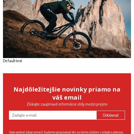
Default text
Najdôležitejšie novinky priamo na
váš email
Získajte zaujímavé informácie vždy medzi prvými
Odoberať
Vaše osobné údaje (email) budeme spracovávať len za týmto účelom v súlade s platnou