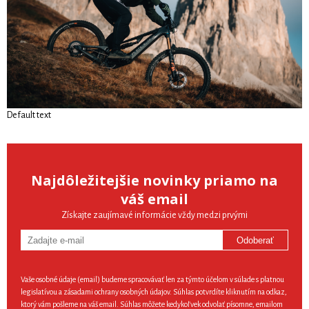
Default text
Najdôležitejšie novinky priamo na
váš email
Získajte zaujímavé informácie vždy medzi prvými
Odoberať
Vaše osobné údaje (email) budeme spracovávať len za týmto účelom v súlade s platnou
legislatívou a zásadami ochrany osobných údajov. Súhlas potvrdíte kliknutím na odkaz,
ktorý vám pošleme na váš email. Súhlas môžete kedykoľvek odvolať písomne, emailom