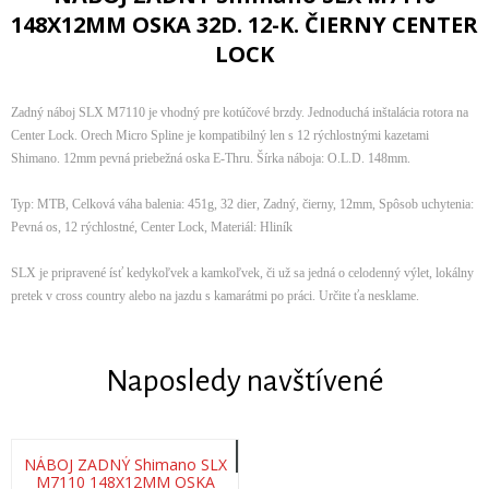
148X12MM OSKA 32D. 12-K. ČIERNY CENTER
LOCK
Zadný náboj SLX M7110 je vhodný pre kotúčové brzdy. Jednoduchá inštalácia rotora na
Center Lock. Orech Micro Spline je kompatibilný len s 12 rýchlostnými kazetami
Shimano. 12mm pevná priebežná oska E-Thru. Šírka náboja: O.L.D. 148mm.
Typ: MTB, Celková váha balenia: 451g, 32 dier, Zadný, čierny, 12mm, Spôsob uchytenia:
Pevná os, 12 rýchlostné, Center Lock, Materiál: Hliník
SLX je pripravené ísť kedykoľvek a kamkoľvek, či už sa jedná o celodenný výlet, lokálny
pretek v cross country alebo na jazdu s kamarátmi po práci. Určite ťa nesklame.
Naposledy navštívené
NÁBOJ ZADNÝ Shimano SLX
M7110 148X12MM OSKA