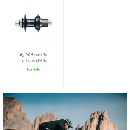
32D. 12-K. ČIERNY CENTER
LOCK
65,90 €
s DPH / ks
53,58 €
bez DPH / ks
Na sklade