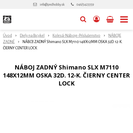
info@pndhobby.sk
046/5423359
Úvod
Diely na Bicykel
Kolesá-Náboje-Príslušenstvo
NÁBOJE
ZADNÉ
NÁBOJ ZADNÝ Shimano SLX M7110 148X12MM OSKA 32D. 12-K.
ČIERNY CENTER LOCK
NÁBOJ ZADNÝ Shimano SLX M7110
148X12MM OSKA 32D. 12-K. ČIERNY CENTER
LOCK