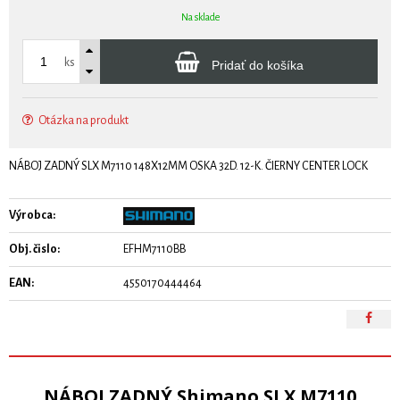
Na sklade
ks
Pridať do košíka
Otázka na produkt
NÁBOJ ZADNÝ SLX M7110 148X12MM OSKA 32D. 12-K. ČIERNY CENTER LOCK
Výrobca:
Obj. čislo:
EFHM7110BB
EAN:
4550170444464
NÁBOJ ZADNÝ Shimano SLX M7110