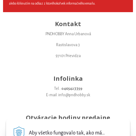
alebo kliknutím na odkaz z ktoréhokoľvek informačného emailu.
Kontakt
PNDHOBBY Anna Urbanová
Rastislavova 3
97101 Prievidza
Infolinka
Tel.:
0465423359
E-mail: info@pndhobby.sk
Otváracie hodiny predajne
Pondelok 09-17
Aby všetko fungovalo tak, ako má...