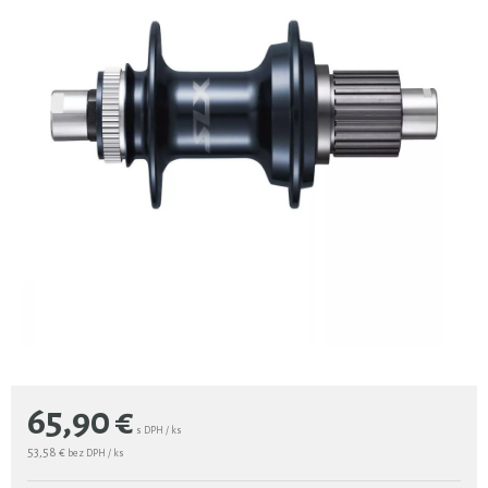
65,90
€
s DPH / ks
53,58 €
bez DPH / ks