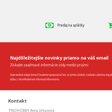
Predaj na splátky
Najdôležitejšie novinky priamo na váš email
Získajte zaujímavé informácie vždy medzi prvými
Vaše osobné údaje (email) budeme spracovávať len za týmto účelom v súlade s platnou legis
odkaz z ktoréhokoľvek informačného emailu.
Kontakt
PNDHOBBY Anna Urbanová