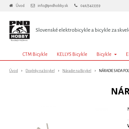
Úvod
info@pndhobby.sk
046/5423359
Slovenské elektrobicykle a bicykle za skvel
CTM Bicykle
KELLYS Bicykle
Bicykle
E
Úvod
Doplnky na bicykel
Náradie na Bicykel
NÁRADIE SADA POL
NÁR