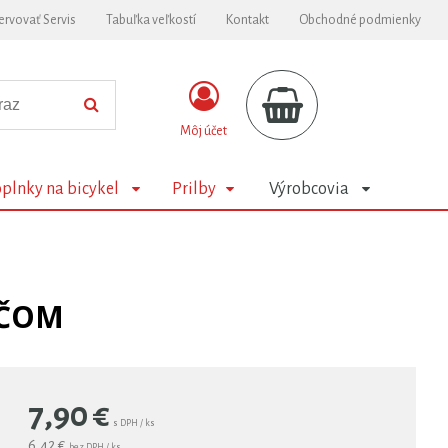
ervovať Servis
Tabuľka veľkostí
Kontakt
Obchodné podmienky
Môj účet
plnky na bicykel
Prilby
Výrobcovia
AČOM
7,90
€
s DPH / ks
6,42 €
bez DPH / ks