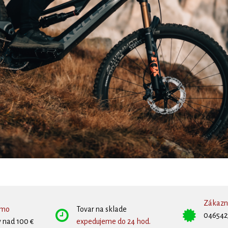
Zákazní
rmo
Tovar na sklade
046542
 nad 100 €
expedujeme do 24 hod.