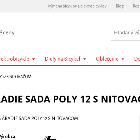
Výmena bicyklov a elektrobicyklov
Blog
Rez
é ceny.
lektrobicykle
Diely na Bicykel
Oblečenie
Do
Y 12 S NITOVAČOM
ADIE SADA POLY 12 S NITOV
NÁRADIE SADA POLY 12 S NITOVAČOM
Výrobca: