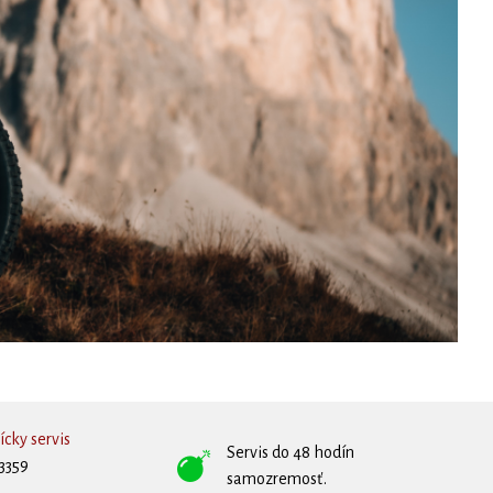
cky servis
Servis do 48 hodín
3359
samozremosť.