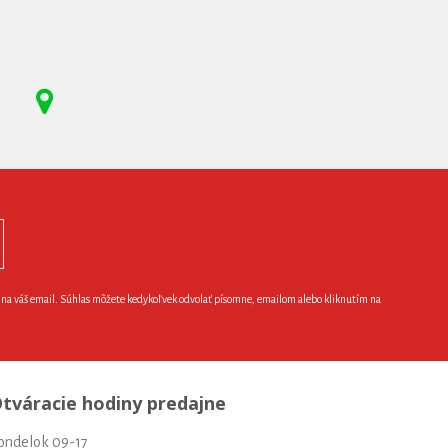
e na váš email. Súhlas môžete kedykoľvek odvolať písomne, emailom alebo kliknutím na
tváracie hodiny predajne
ondelok 09-17