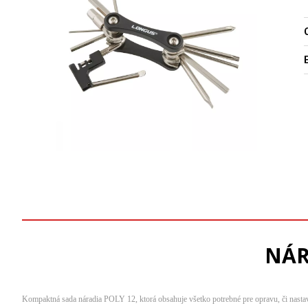
O
NÁR
Kompaktná sada náradia POLY 12, ktorá obsahuje všetko potrebné pre opravu, či nastaveni