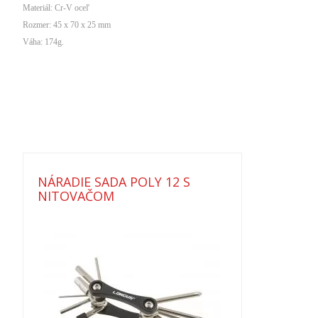
Materiál: Cr-V oceľ
Rozmer: 45 x 70 x 25 mm
Váha: 174g.
NÁRADIE SADA POLY 12 S
NITOVAČOM