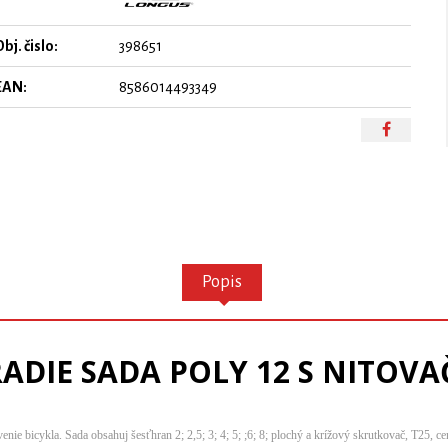
bj. čislo:
398651
EAN:
8586014493349
Popis
ADIE SADA POLY 12 S NITOV
e bicykla. Sada obsahuj šesťhran 2; 2,5; 3; 4; 5; ;6; 8; plochý a krížový skrutkovač, T25, cen