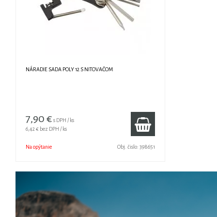
NÁRADIE SADA POLY 12 S NITOVAČOM
7,90 €
s DPH / ks
6,42 €
bez DPH / ks
Na opýtanie
Obj. čislo:
398651