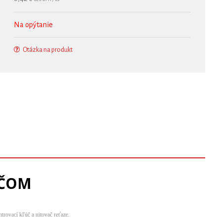
Na opýtanie
Otázka na produkt
AČOM
trovací kľúč a nitovač reťaze.