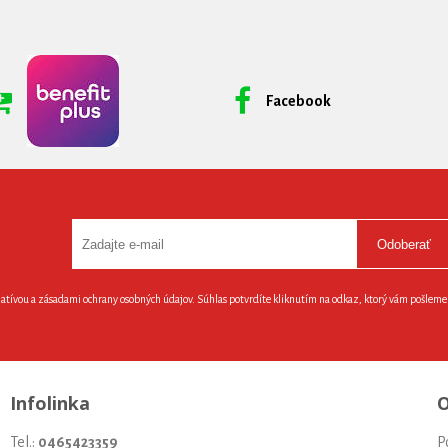
Facebook
Odoberať
latívou a zásadami ochrany osobných údajov. Súhlas potvrdíte kliknutím na odkaz, ktorý vám pošlem
Infolinka
O
Tel.:
0465423359
P