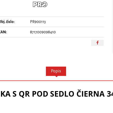
bj. čislo:
PR900113
EAN:
8717009098410
Popis
KA S QR POD SEDLO ČIERNA 