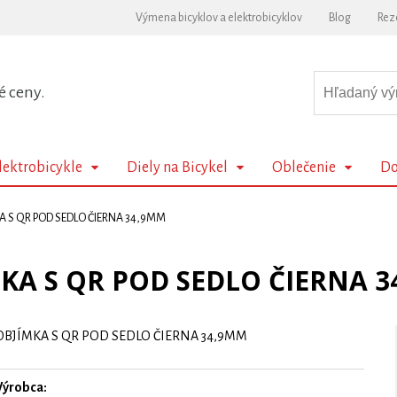
Výmena bicyklov a elektrobicyklov
Blog
Rez
é ceny.
lektrobicykle
Diely na Bicykel
Oblečenie
Do
A S QR POD SEDLO ČIERNA 34,9MM
KA S QR POD SEDLO ČIERNA 
OBJÍMKA S QR POD SEDLO ČIERNA 34,9MM
Výrobca: