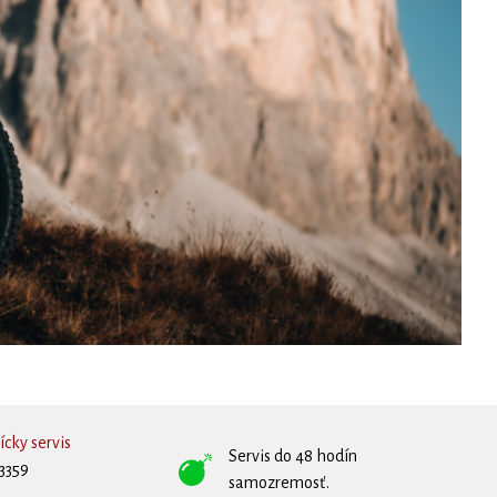
cky servis
Servis do 48 hodín
3359
samozremosť.