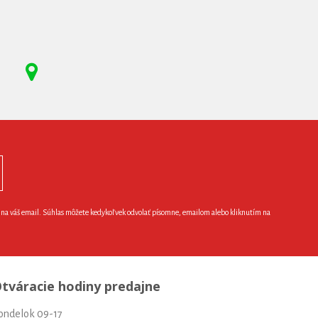
e na váš email. Súhlas môžete kedykoľvek odvolať písomne, emailom alebo kliknutím na
tváracie hodiny predajne
ondelok 09-17