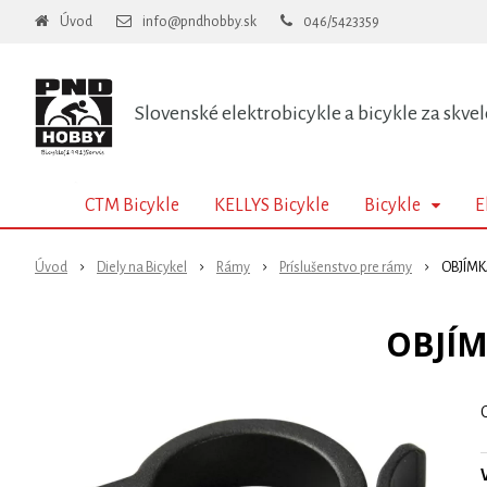
Úvod
info@pndhobby.sk
046/5423359
Slovenské elektrobicykle a bicykle za skvel
CTM Bicykle
KELLYS Bicykle
Bicykle
E
Úvod
Diely na Bicykel
Rámy
Príslušenstvo pre rámy
OBJÍMK
OBJÍM