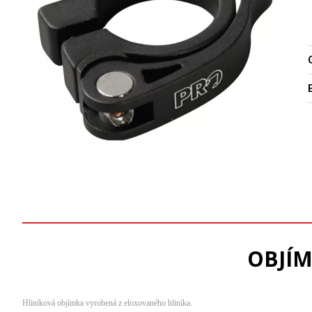
O
OBJÍM
Hliníková objímka vyrobená z eloxovaného hliníka.