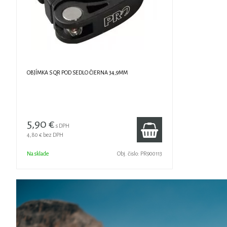
OBJÍMKA S QR POD SEDLO ČIERNA 34,9MM
5,90 €
s DPH
4,80 €
bez DPH
Na sklade
Obj. čislo:
PR900113