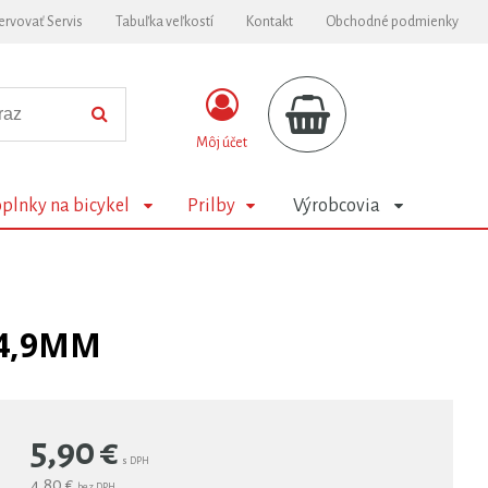
ervovať Servis
Tabuľka veľkostí
Kontakt
Obchodné podmienky
Môj účet
plnky na bicykel
Prilby
Výrobcovia
34,9MM
5,90
€
s DPH
4,80 €
bez DPH