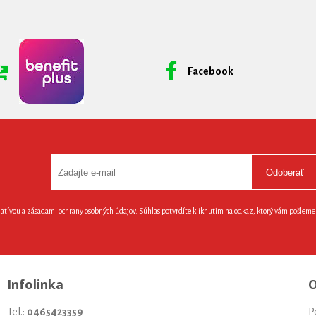
Facebook
Odoberať
latívou a zásadami ochrany osobných údajov. Súhlas potvrdíte kliknutím na odkaz, ktorý vám pošlem
Infolinka
O
Tel.:
0465423359
P