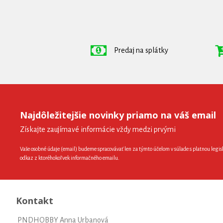
Predaj na splátky
Najdôležitejšie novinky priamo na váš email
Získajte zaujímavé informácie vždy medzi prvými
Vaše osobné údaje (email) budeme spracovávať len za týmto účelom v súlade s platnou legis
odkaz z ktoréhokoľvek informačného emailu.
Kontakt
PNDHOBBY Anna Urbanová