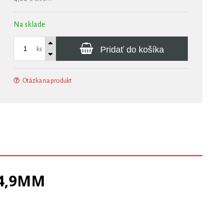
Na sklade
Pridať do košíka
ks
Otázka na produkt
34,9MM