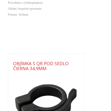
Prevedenie s rýchloupínakom.
Odolné, bezpečné upevnenie.
Priemer: 34,9mm
OBJÍMKA S QR POD SEDLO
ČIERNA 34,9MM