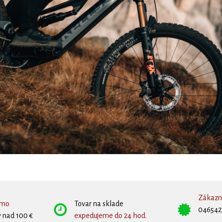
Zákazní
rmo
Tovar na sklade
046542
 nad 100 €
expedujeme do 24 hod.