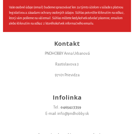
Vaše osobné údaje (email) budeme spracovávať len za týmto účelom v súlade s platnou
legislatívou a zásadami ochrany osobných údajov. Súhlas potvrdíte kliknutím na odkaz,
ktorý vám pošleme na váš email. Súhlas môžete kedykoľvek odvolať písomne, emailom
alebo kliknutím na odkaz z ktoréhokoľvek informačného emailu.
Kontakt
PNDHOBBY Anna Urbanová
Rastislavova 3
97101 Prievidza
Infolinka
Tel.:
0465423359
E-mail: info@pndhobby.sk