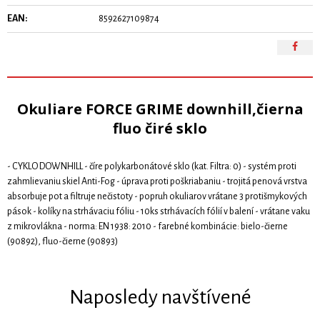
EAN:
8592627109874
Okuliare FORCE GRIME downhill,čierna
fluo čiré sklo
- CYKLO DOWNHILL - číre polykarbonátové sklo (kat. Filtra: 0) - systém proti
zahmlievaniu skiel Anti-Fog - úprava proti poškriabaniu - trojitá penová vrstva
absorbuje pot a filtruje nečistoty - popruh okuliarov vrátane 3 protišmykových
pások - kolíky na strhávaciu fóliu - 10ks strhávacích fólií v balení - vrátane vaku
z mikrovlákna - norma: EN 1938: 2010 - farebné kombinácie: bielo-čierne
(90892), fluo-čierne (90893)
Naposledy navštívené