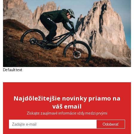
Default text
Najdôležitejšie novinky priamo na
váš email
Získajte zaujímavé informácie vždy medzi prvými
Odoberať