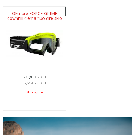
Okuliare FORCE GRIME
downhill,čierna fluo čiré sklo
21,90 €
s DPH
17,80 €
bez DPH
Na opýtanie