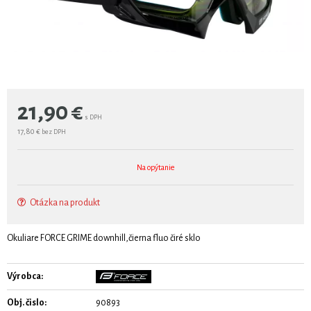
21,90
€
s DPH
17,80 €
bez DPH
Na opýtanie
Otázka na produkt
Okuliare FORCE GRIME downhill,čierna fluo čiré sklo
Výrobca:
Obj. čislo:
90893