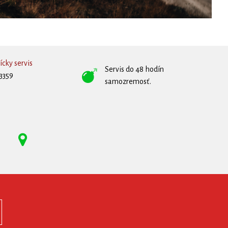
cky servis
Servis do 48 hodín
3359
samozremosť.