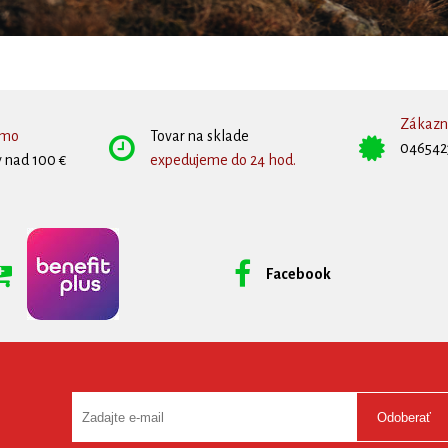
Zákazní
rmo
Tovar na sklade
046542
 nad 100 €
expedujeme do 24 hod.
Facebook
Odoberať