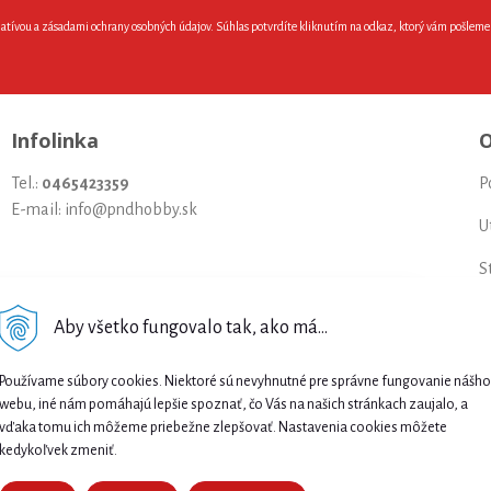
latívou a zásadami ochrany osobných údajov. Súhlas potvrdíte kliknutím na odkaz, ktorý vám pošlem
Infolinka
O
Tel.:
0465423359
P
E-mail: info@pndhobby.sk
U
S
Š
Aby všetko fungovalo tak, ako má...
Najnižšia cena .
P
Používame súbory cookies. Niektoré sú nevyhnutné pre správne fungovanie nášho
Našli ste nižšiu cenu e-biku? Prekonáme ju!
S
webu, iné nám pomáhajú lepšie spoznať, čo Vás na našich stránkach zaujalo, a
🔥 Pošlite nám ponuku a získajte ešte lepšiu
vďaka tomu ich môžeme priebežne zlepšovať. Nastavenia cookies môžete
N
cenu. 🚴⚡
kedykoľvek zmeniť.