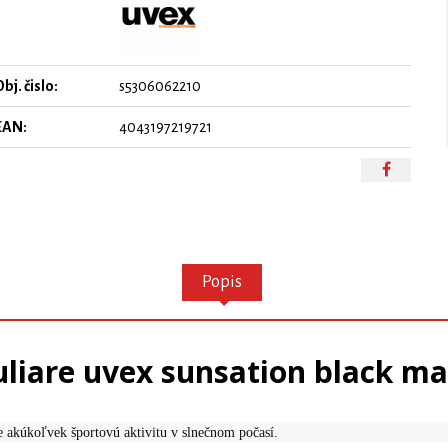
bj. čislo:
s5306062210
EAN:
4043197219721
Popis
liare uvex sunsation black ma
 akúkoľvek športovú aktivitu v slnečnom počasí.