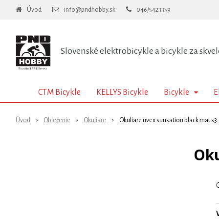
Úvod
info@pndhobby.sk
046/5423359
Slovenské elektrobicykle a bicykle za skvel
CTM Bicykle
KELLYS Bicykle
Bicykle
E
Úvod
Oblečenie
Okuliare
Okuliare uvex sunsation black mat s3
Oku