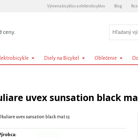
Výmena bicyklov a elektrobicyklov
Blog
Rez
é ceny.
lektrobicykle
Diely na Bicykel
Oblečenie
Do
liare uvex sunsation black ma
Okuliare uvex sunsation black mat s3
Výrobca: