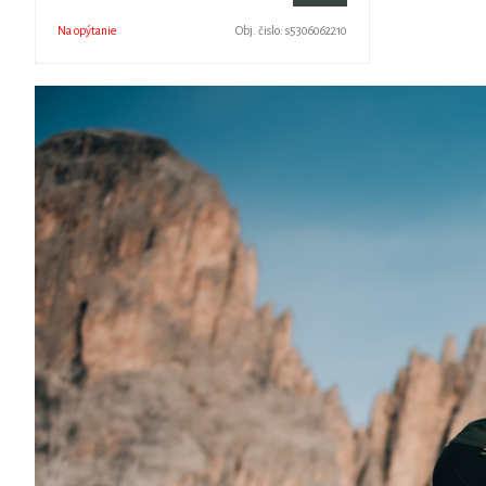
Na opýtanie
Obj. čislo:
s5306062210