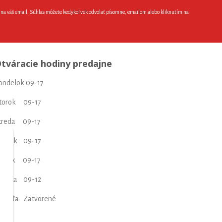
e na váš email. Súhlas môžete kedykoľvek odvolať písomne, emailom alebo kliknutím na
tváracie hodiny predajne
ondelok 09-17
torok 09-17
treda 09-17
tvrtok 09-17
iatok 09-17
obota 09-12
edeľa Zatvorené