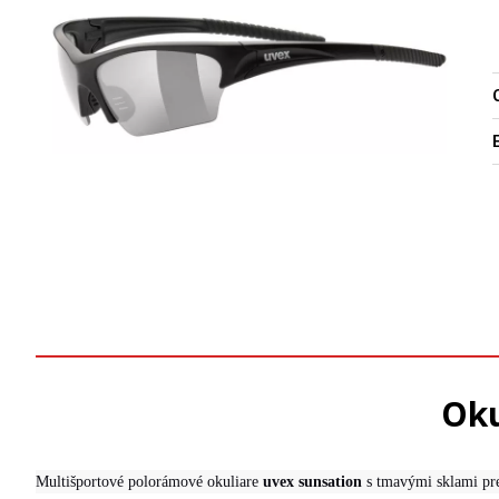
O
Oku
Multišportové polorámové okuliare
uvex sunsation
s tmavými sklami pre