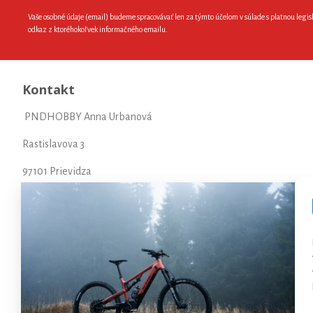
Vaše osobné údaje (email) budeme spracovávať len za týmto účelom v súlade s platnou legis
odkaz z ktoréhokoľvek informačného emailu.
Kontakt
PNDHOBBY Anna Urbanová
Rastislavova 3
97101 Prievidza