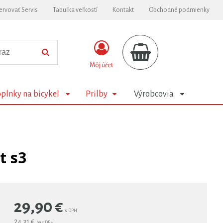
ervovať Servis
Tabuľka veľkostí
Kontakt
Obchodné podmienky
Môj účet
plnky na bicykel
Prilby
Výrobcovia
t s3
29,90
€
s DPH
24,31 €
bez DPH