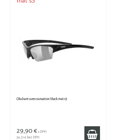
mat s3
Okuliare uvex sunsation black mat s3
29,90 €
s DPH
24,31 €
bez DPH