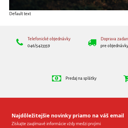
Default text
Telefonické objednávky
Doprava zada
046/5423359
pre objednávky
Predaj na splátky
Najdôležitejšie novinky priamo na váš email
Získajte zaujímavé informácie vždy medzi prvými