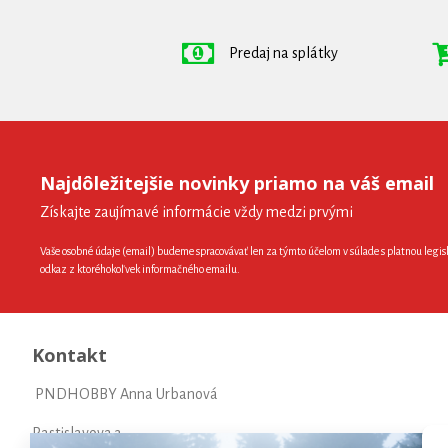
Predaj na splátky
Najdôležitejšie novinky priamo na váš email
Získajte zaujímavé informácie vždy medzi prvými
Vaše osobné údaje (email) budeme spracovávať len za týmto účelom v súlade s platnou legis
odkaz z ktoréhokoľvek informačného emailu.
Kontakt
PNDHOBBY Anna Urbanová
Rastislavova 3