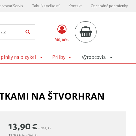
ervovať Servis
Tabuľka veľkostí
Kontakt
Obchodné podmienky
Môj účet
plnky na bicykel
Prilby
Výrobcovia
UTKAMI NA ŠTVORHRAN
13,90
€
s DPH / ks
11,30 €
bez DPH / ks