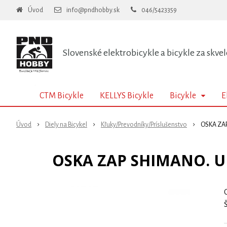
Úvod
info@pndhobby.sk
046/5423359
Slovenské elektrobicykle a bicykle za skvel
CTM Bicykle
KELLYS Bicykle
Bicykle
E
Úvod
Diely na Bicykel
Kľuky/Prevodníky/Príslušenstvo
OSKA ZA
OSKA ZAP SHIMANO. 