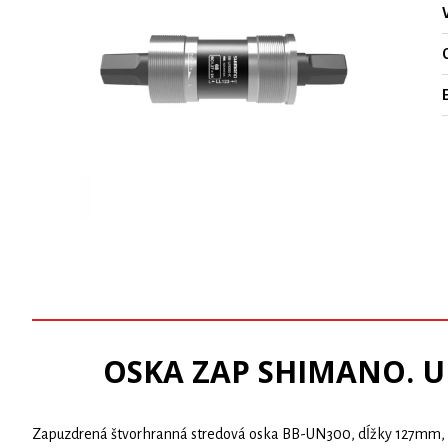
O
OSKA ZAP SHIMANO. 
Zapuzdrená štvorhranná stredová oska BB-UN300, dĺžky 127mm, an