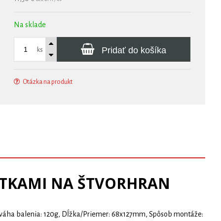
Na sklade
Pridať do košíka
ks
Otázka na produkt
UTKAMI NA ŠTVORHRAN
á váha balenia: 120g, Dĺžka/Priemer: 68x127mm, Spôsob montáže: