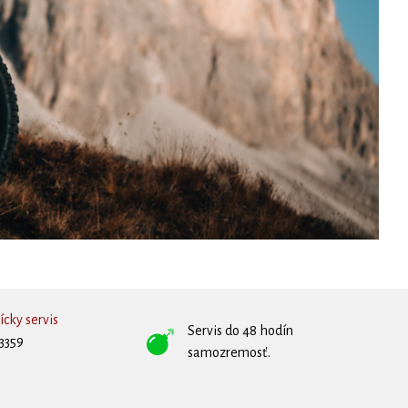
cky servis
Servis do 48 hodín
3359
samozremosť.