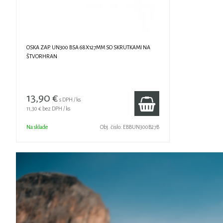
OSKA ZAP. UN300 BSA 68X127MM SO SKRUTKAMI NA
ŠTVORHRAN
13,90 €
s DPH / ks
11,30 €
bez DPH / ks
Na sklade
Obj. čislo:
EBBUN300B27B