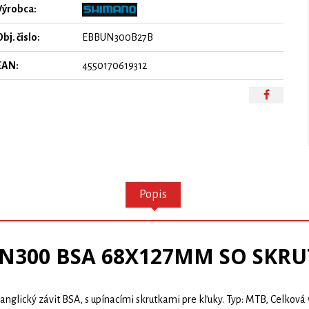
Výrobca:
bj. čislo:
EBBUN300B27B
EAN:
4550170619312
Popis
UN300 BSA 68X127MM SO SKR
glický závit BSA, s upínacími skrutkami pre kľuky. Typ: MTB, Celkov