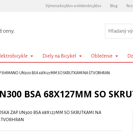
Výmena bicyklov a elektrobicyklov
Blog
Rez
é ceny.
lektrobicykle
Diely na Bicykel
Oblečenie
Do
P SHIMANO. UN300 BSA 68X127MM SO SKRUTKAMI NA ŠTVORHRAN
UN300 BSA 68X127MM SO SKR
OSKA ZAP. UN300 BSA 68X127MM SO SKRUTKAMI NA
ŠTVORHRAN