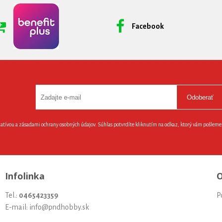
Facebook
Odoberať
latívou a zásadami ochrany osobných údajov. Súhlas potvrdíte kliknutím na odkaz, ktorý vám pošlem
Infolinka
O
Tel.:
0465423359
P
E-mail: info@pndhobby.sk
U