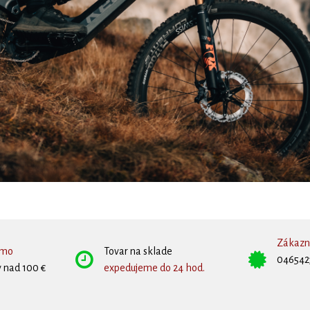
Zákazní
rmo
Tovar na sklade
046542
 nad 100 €
expedujeme do 24 hod.