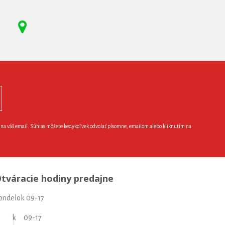
e na váš email. Súhlas môžete kedykoľvek odvolať písomne, emailom alebo kliknutím na
tváracie hodiny predajne
ondelok 09-17
torok 09-17