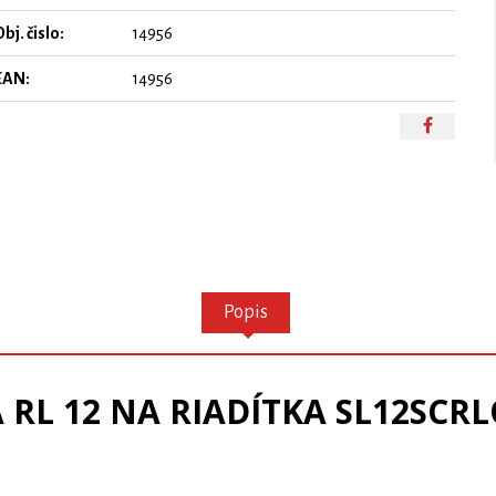
bj. čislo:
14956
EAN:
14956
Popis
 RL 12 NA RIADÍTKA SL12SCR