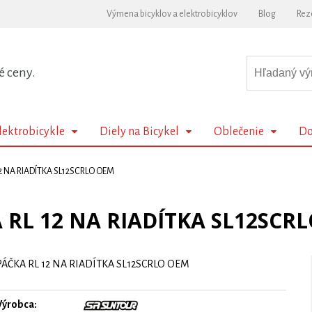
Výmena bicyklov a elektrobicyklov
Blog
Rez
é ceny.
lektrobicykle
Diely na Bicykel
Oblečenie
Do
12 NA RIADÍTKA SL12SCRLO OEM
 RL 12 NA RIADÍTKA SL12SCR
PÁČKA RL 12 NA RIADÍTKA SL12SCRLO OEM
Výrobca: