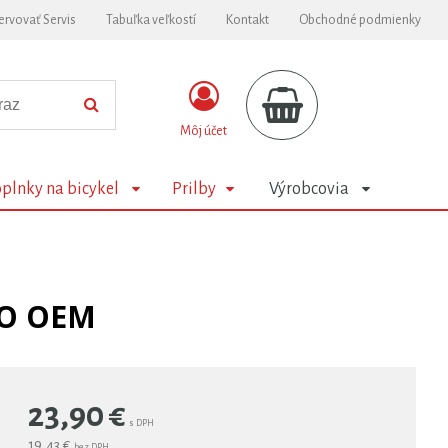
ervovať Servis
Tabuľka veľkostí
Kontakt
Obchodné podmienky
Môj účet
plnky na bicykel
Prilby
Výrobcovia
LO OEM
23,90
€
s DPH
19,43 €
bez DPH