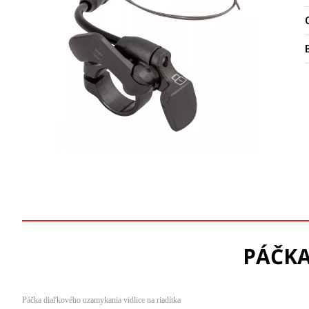
O
PÁČKA
Páčka diaľkového uzamykania vidlice na riadítka