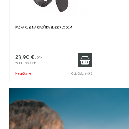
PÁČKA RL 12 NA RIADÍTKA SL12SCRLO OEM
23,90 €
s DPH
19,43 €
bez DPH
Na opýtanie
Obj. čislo:
14956