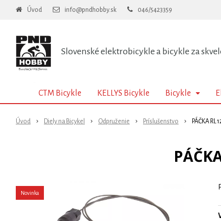
Úvod
info@pndhobby.sk
046/5423359
Slovenské elektrobicykle a bicykle za skvel
CTM Bicykle
KELLYS Bicykle
Bicykle
E
Úvod
Diely na Bicykel
Odpruženie
Príslušenstvo
PÁČKA RL 
PÁČKA
Novinka