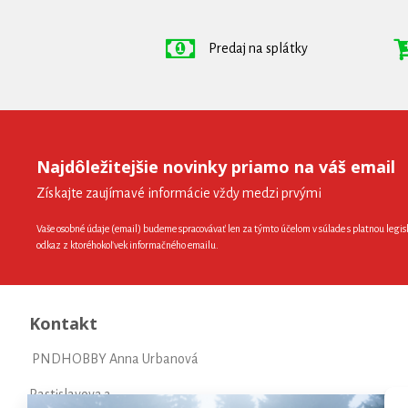
Predaj na splátky
Najdôležitejšie novinky priamo na váš email
Získajte zaujímavé informácie vždy medzi prvými
Vaše osobné údaje (email) budeme spracovávať len za týmto účelom v súlade s platnou legis
odkaz z ktoréhokoľvek informačného emailu.
Kontakt
PNDHOBBY Anna Urbanová
Rastislavova 3