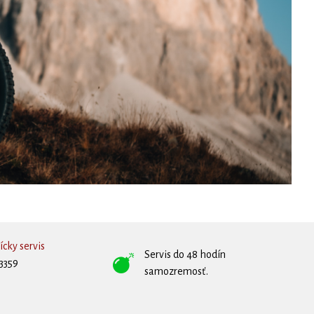
cky servis
Servis do 48 hodín
3359
samozremosť.