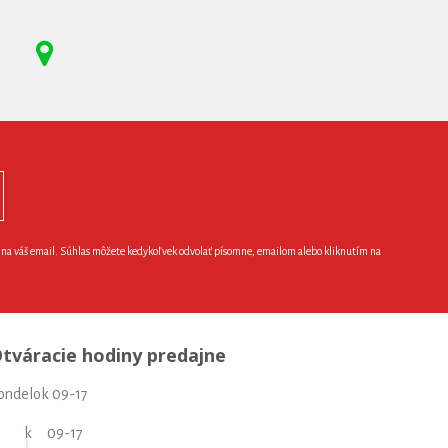
e na váš email. Súhlas môžete kedykoľvek odvolať písomne, emailom alebo kliknutím na
tváracie hodiny predajne
ondelok 09-17
torok 09-17