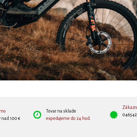
Zákazní
rmo
Tovar na sklade
046542
 nad 100 €
expedujeme do 24 hod.