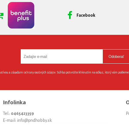
Facebook
Odoberať
latívou a zásadami ochrany osobných údajov. Súhlas potvrdíte kliknutím na odkaz, ktorý vám pošlem
Infolinka
O
Tel.:
0465423359
P
E-mail: info@pndhobby.sk
U