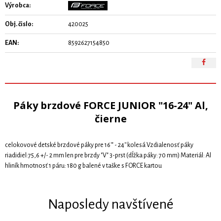
Výrobca:
Obj. čislo:
420025
EAN:
8592627154850
Páky brzdové FORCE JUNIOR "16-24" Al,
čierne
celokovové detské brzdové páky pre 16'" - 24'' kolesá Vzdialenosť páky
riadidiel:75,6 +/- 2 mm len pre brzdy "V" 3-prst (dĺžka páky: 70 mm) Materiál: Al
hliník hmotnosť 1 páru: 180 g balené v taške s FORCE kartou
Naposledy navštívené