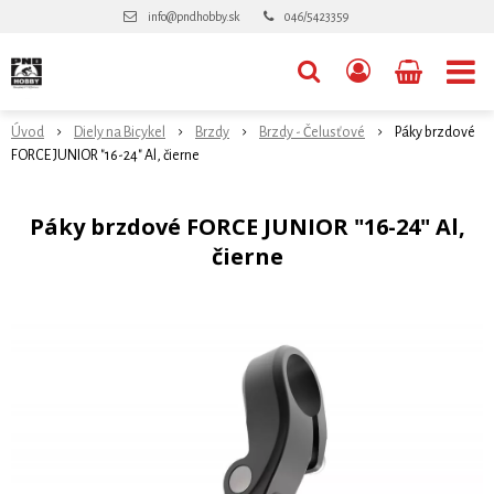
info@pndhobby.sk
046/5423359
Úvod
Diely na Bicykel
Brzdy
Brzdy - Čelusťové
Páky brzdové
FORCE JUNIOR "16-24" Al, čierne
Páky brzdové FORCE JUNIOR "16-24" Al,
čierne