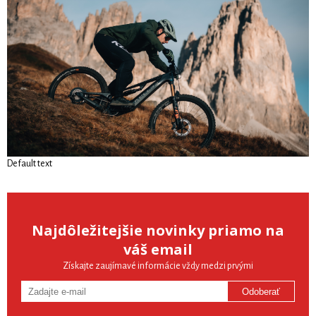
Default text
Najdôležitejšie novinky priamo na
váš email
Získajte zaujímavé informácie vždy medzi prvými
Odoberať