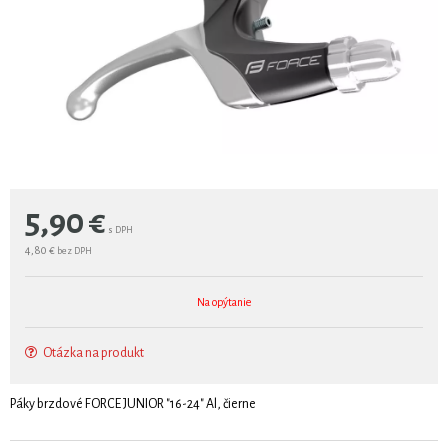
5,90
€
s DPH
4,80 €
bez DPH
Na opýtanie
Otázka na produkt
Páky brzdové FORCE JUNIOR "16-24" Al, čierne