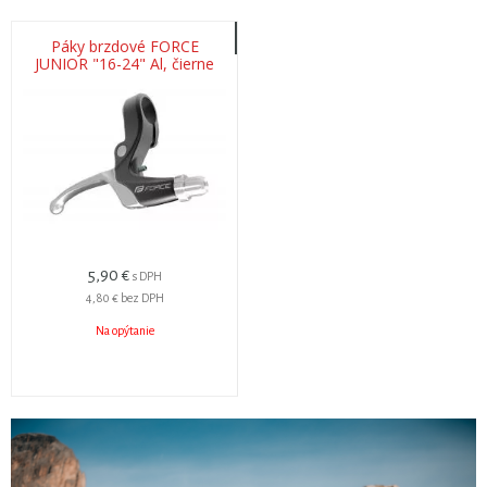
Páky brzdové FORCE
JUNIOR "16-24" Al, čierne
5,90 €
s DPH
4,80 €
bez DPH
Na opýtanie