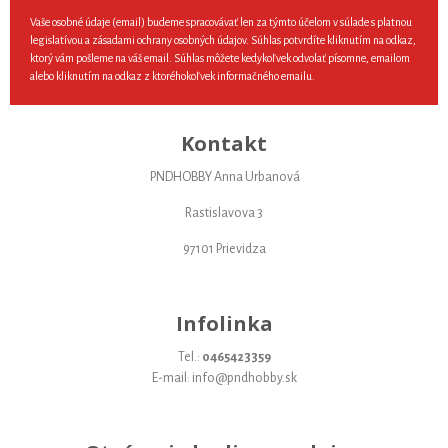
Vaše osobné údaje (email) budeme spracovávať len za týmto účelom v súlade s platnou
legislatívou a zásadami ochrany osobných údajov. Súhlas potvrdíte kliknutím na odkaz,
ktorý vám pošleme na váš email. Súhlas môžete kedykoľvek odvolať písomne, emailom
alebo kliknutím na odkaz z ktoréhokoľvek informačného emailu.
Kontakt
PNDHOBBY Anna Urbanová
Rastislavova 3
97101 Prievidza
Infolinka
Tel.:
0465423359
E-mail: info@pndhobby.sk