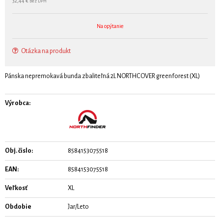
32,44 €
bez DPH
Na opýtanie
Otázka na produkt
Pánska nepremokavá bunda zbaliteľná 2L NORTHCOVER greenforest (XL)
Výrobca:
Obj. čislo:
8584153075518
EAN:
8584153075518
Veľkosť
XL
Obdobie
Jar/Leto