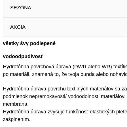
SEZÓNA
AKCIA
všetky švy podlepené
vodoodpudivosť
Hydrofóbna povrchová úprava (DWR alebo WR) textílie
po materiáli, znamená to, že tvoja bunda alebo nohav
Hydrofóbna úprava povrchu textilných materiálov
sa za
podmienok
nepremokavosti/ vodoodolnosti
materiálov.
membrána.
Hydrofóbna úprava zvyšuje funkčnosť elastických plete
zašpinením.