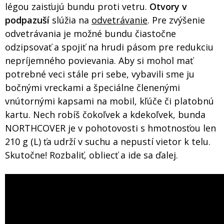
légou zaisťujú bundu proti vetru.
Otvory v
podpazuší
slúžia na
odvetrávanie
. Pre zvýšenie
odvetrávania je možné bundu čiastočne
odzipsovať a spojiť na hrudi pásom pre redukciu
nepríjemného povievania. Aby si mohol mať
potrebné veci stále pri sebe, vybavili sme ju
bočnými vreckami a špeciálne členenými
vnútornými kapsami na mobil, kľúče či platobnú
kartu. Nech robíš čokoľvek a kdekoľvek, bunda
NORTHCOVER je v pohotovosti s hmotnosťou len
210 g (L) ťa udrží v suchu a nepustí vietor k telu.
Skutočne! Rozbaliť, obliecť a ide sa ďalej.