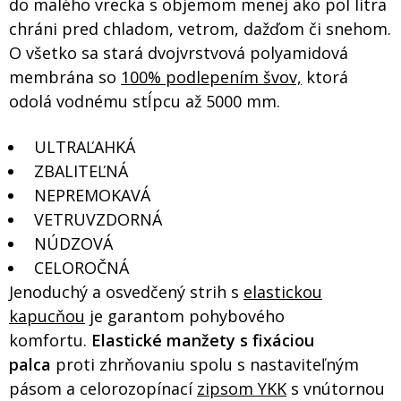
do malého vrecka s objemom menej ako pol litra
chráni pred chladom, vetrom, dažďom či snehom.
O všetko sa stará dvojvrstvová polyamidová
membrána so
100% podlepením švov,
ktorá
odolá vodnému stĺpcu až 5000 mm.
ULTRAĽAHKÁ
ZBALITEĽNÁ
NEPREMOKAVÁ
VETRUVZDORNÁ
NÚDZOVÁ
CELOROČNÁ
Jenoduchý a osvedčený strih s
elastickou
kapucňou
je garantom pohybového
komfortu.
Elastické manžety s fixáciou
palca
proti zhrňovaniu spolu s nastaviteľným
pásom a celorozopínací
zipsom YKK
s vnútornou