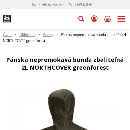
info@pndhobby.sk
046/5423359
Úvod
Oblečenie
Bundy
Pánska nepremokavá bunda zbaliteľná 2L
NORTHCOVER greenforest
Pánska nepremokavá bunda zbaliteľná
2L NORTHCOVER greenforest