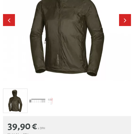
39,90
€
s DPH