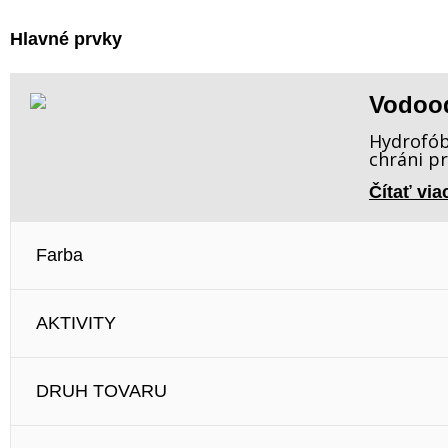
Hlavné prvky
Vodoo
Hydrofób
chráni pr
Čítať via
Farba
AKTIVITY
DRUH TOVARU