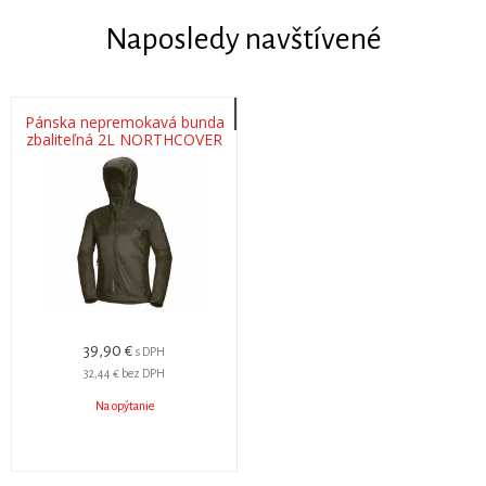
Naposledy navštívené
Pánska nepremokavá bunda
zbaliteľná 2L NORTHCOVER
greenforest
39,90 €
s DPH
32,44 €
bez DPH
Na opýtanie