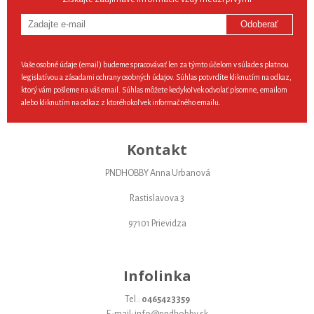
Odoberať
Vaše osobné údaje (email) budeme spracovávať len za týmto účelom v súlade s platnou
legislatívou a zásadami ochrany osobných údajov. Súhlas potvrdíte kliknutím na odkaz,
ktorý vám pošleme na váš email. Súhlas môžete kedykoľvek odvolať písomne, emailom
alebo kliknutím na odkaz z ktoréhokoľvek informačného emailu.
Kontakt
PNDHOBBY Anna Urbanová
Rastislavova 3
97101 Prievidza
Infolinka
Tel.:
0465423359
E-mail: info@pndhobby.sk