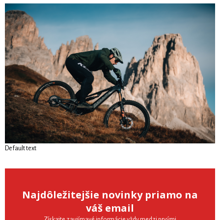
Default text
Najdôležitejšie novinky priamo na
váš email
Získajte zaujímavé informácie vždy medzi prvými