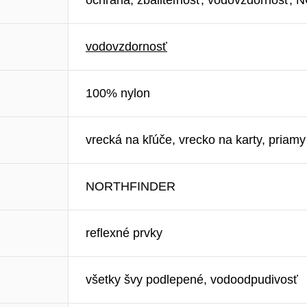
ochrana, zbaliteľnosť, vodovzdornosť,
vodovzdornosť
100% nylon
vrecká na kľúče, vrecko na karty, priamy
NORTHFINDER
reflexné prvky
všetky švy podlepené, vodoodpudivosť