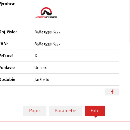
Výrobca:
bj. čislo:
8584153316352
EAN:
8584153316352
Veľkosť
XL
Pohlavie
Unisex
Obdobie
Jar/Leto
Popis
Parametre
Foto