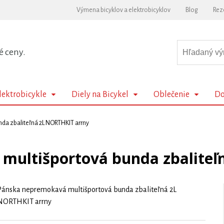
Výmena bicyklov a elektrobicyklov
Blog
Rez
é ceny.
lektrobicykle
Diely na Bicykel
Oblečenie
Do
da zbaliteľná 2L NORTHKIT arrny
multišportová bunda zbaliteľ
Pánska nepremokavá multišportová bunda zbaliteľná 2L
NORTHKIT arrny