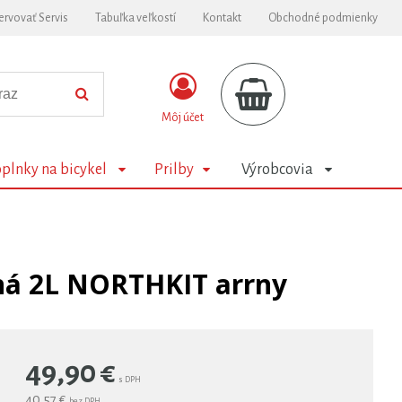
ervovať Servis
Tabuľka veľkostí
Kontakt
Obchodné podmienky
Môj účet
plnky na bicykel
Prilby
Výrobcovia
ná 2L NORTHKIT arrny
49,90
€
s DPH
40,57 €
bez DPH