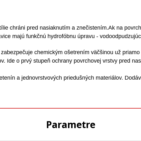
ie chráni pred nasiaknutím a znečistením.Ak na povrch
havice majú funkčnú hydrofóbnu úpravu - vodoodpudzujúc
zabezpečuje chemickým ošetrením väčšinou už priamo pr
ov. Ide o prvý stupeň ochrany povrchovej vrstvy pred n
tenín a jednovrstvových priedušných materiálov. Dodáva 
Parametre