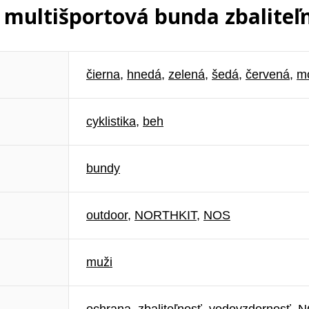
multišportová bunda zbaliteľ
čierna
,
hnedá
,
zelená
,
šedá
,
červená
,
m
cyklistika
,
beh
bundy
outdoor
,
NORTHKIT
,
NOS
muži