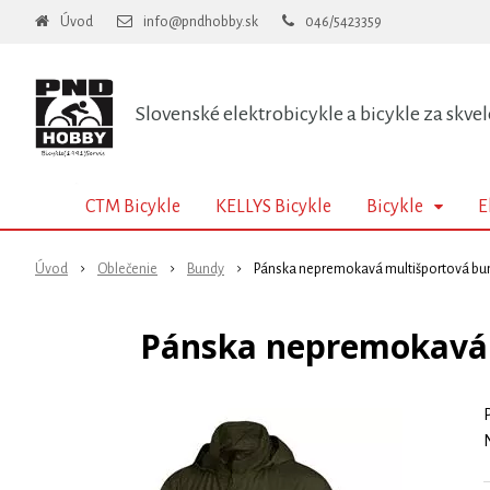
Úvod
info@pndhobby.sk
046/5423359
Slovenské elektrobicykle a bicykle za skvel
CTM Bicykle
KELLYS Bicykle
Bicykle
E
Úvod
Oblečenie
Bundy
Pánska nepremokavá multišportová bun
Pánska nepremokavá 