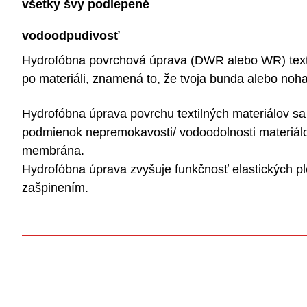
všetky švy podlepené
vodoodpudivosť
Hydrofóbna povrchová úprava (DWR alebo WR) textíl
po materiáli, znamená to, že tvoja bunda alebo no
Hydrofóbna úprava povrchu textilných materiálov
sa 
podmienok
nepremokavosti/ vodoodolnosti
materiál
membrána.
Hydrofóbna úprava zvyšuje funkčnosť elastických ple
zašpinením.