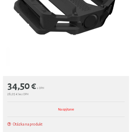
34,50
€
s DPH
28,05 €
bez DPH
Na opýtanie
Otázka na produkt