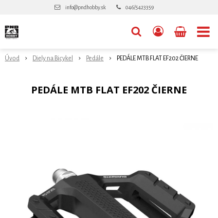
info@pndhobby.sk
046/5423359
Úvod
Diely na Bicykel
Pedále
PEDÁLE MTB FLAT EF202 ČIERNE
PEDÁLE MTB FLAT EF202 ČIERNE