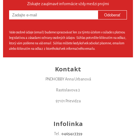
Získajte zaujímavé informácie vždy medzi prvými
Odoberať
Vaše osobné údaje (email) budeme spracovávať len za týmto účelom v súlade s platnou
legislatívou a zásadami ochrany osobných údajov. Súhlas potvrdíte kliknutím na odkaz,
ktorý vám pošleme na váš email. Súhlas môžete kedykoľvek odvolať písomne, emailom
alebo kliknutím na odkaz z ktoréhokoľvek informačného emailu.
Kontakt
PNDHOBBY Anna Urbanová
Rastislavova 3
97101 Prievidza
Infolinka
Tel.:
0465423359