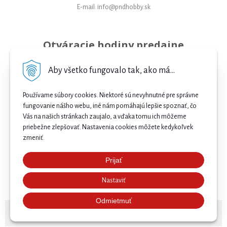
E-mail: info@pndhobby.sk
Otváracie hodiny predajne
Pondelok 09-17
Aby všetko fungovalo tak, ako má...
Utorok 09-17
Používame súbory cookies. Niektoré sú nevyhnutné pre správne
Streda 09-17
fungovanie nášho webu, iné nám pomáhajú lepšie spoznať, čo
Vás na našich stránkach zaujalo, a vďaka tomu ich môžeme
Štvrtok 09-17
priebežne zlepšovať. Nastavenia cookies môžete kedykoľvek
Piatok 09-17
zmeniť.
Sobota 09-12
Prijať
Najnižšia cena .
Nedeľa Zatvorené
Nastaviť
Našli ste nižšiu cenu e-biku? Prekonáme ju! 🔥 Pošlite
nám ponuku a získajte ešte lepšiu cenu. 🚴⚡
Odmietmuť
© 2026 Bicykle, E-bicykle a Servis Prievidza •
NextShop
&
e-shop Pohoda Connector
by
NextCom s.r.o.