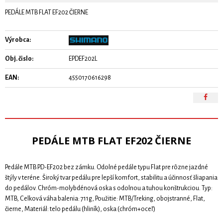
PEDÁLE MTB FLAT EF202 ČIERNE
Výrobca:
Obj. čislo:
EPDEF202L
EAN:
4550170616298
PEDÁLE MTB FLAT EF202 ČIERNE
Pedále MTB PD-EF202 bez zámku. Odolné pedále typu Flat pre rôzne jazdné
štýly v teréne. Široký tvar pedálu pre lepší komfort, stabilitu a účinnosť šliapania
do pedálov. Chróm-molybdénová oska s odolnou a tuhou konštrukciou. Typ:
MTB, Celková váha balenia: 711g, Použitie: MTB/Treking, obojstranné, Flat,
čierne, Materiál: telo pedálu (hliník), oska (chróm+oceľ)