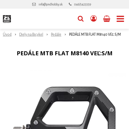
info@pndhobby.sk
046/5423359
Úvod
Diely na Bicykel
Pedále
PEDÁLE MTB FLAT M8140 VEĽ:S/M
PEDÁLE MTB FLAT M8140 VEĽ:S/M