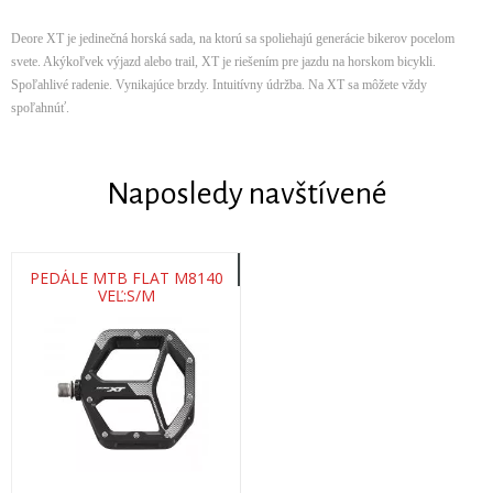
Deore XT je jedinečná horská sada, na ktorú sa spoliehajú generácie bikerov pocelom
svete. Akýkoľvek výjazd alebo trail, XT je riešením pre jazdu na horskom bicykli.
Spoľahlivé radenie. Vynikajúce brzdy. Intuitívny údržba. Na XT sa môžete vždy
spoľahnúť.
Naposledy navštívené
PEDÁLE MTB FLAT M8140
VEĽ:S/M