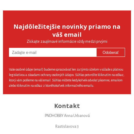
Najdôležitejšie novinky priamo na
váš email
Získajte zaujímavé informácie vždy medzi prvými
Odoberať
Vaše osobné údaje (email) budeme spracovávať len za týmto účelom v súlade s platnou
legislatívou a zásadami ochrany osobných údajov. Súhlas potvrdíte kliknutím na odkaz,
ktorý vám pošleme na váš email. Súhlas môžete kedykoľvek odvolať písomne, emailom
alebo kliknutím na odkaz z ktoréhokoľvek informačného emailu.
Kontakt
PNDHOBBY Anna Urbanová
Rastislavova 3