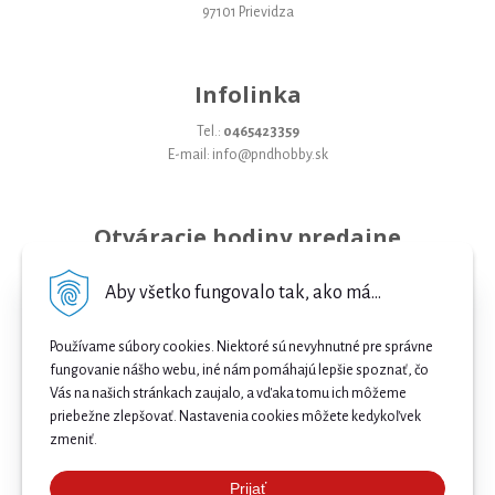
97101 Prievidza
Infolinka
Tel.:
0465423359
E-mail: info@pndhobby.sk
Otváracie hodiny predajne
Pondelok 09-17
Aby všetko fungovalo tak, ako má...
Utorok 09-17
Používame súbory cookies. Niektoré sú nevyhnutné pre správne
Streda 09-17
fungovanie nášho webu, iné nám pomáhajú lepšie spoznať, čo
Vás na našich stránkach zaujalo, a vďaka tomu ich môžeme
Štvrtok 09-17
priebežne zlepšovať. Nastavenia cookies môžete kedykoľvek
Piatok 09-17
zmeniť.
Sobota 09-12
Prijať