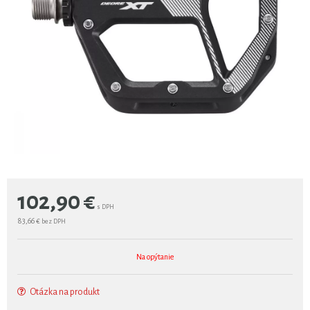
102,90
€
s DPH
83,66 €
bez DPH
Na opýtanie
Otázka na produkt