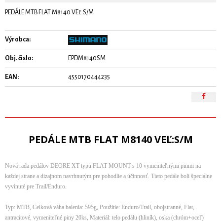
PEDÁLE MTB FLAT M8140 VEĽ:S/M
Výrobca:
Obj. čislo:
EPDM8140SM
EAN:
4550170444235
PEDÁLE MTB FLAT M8140 VEĽ:S/M
Nová rada pedálov DEORE XT typu FLAT MOUNT s 10 vymeniteľnými pinmi na
každej strane a dizajnom navrhnutým pre pohodlie a účinnosť. Tieto pedále boli špeciálne
vyvinuté pre Trail/Enduro.
Typ: MTB, Celková váha balenia: 595g, Použitie: Enduro/Trail, obojstranné, Flat,
antracitové, vymeniteľné piny 20ks, Materiál: telo pedálu (hliník), oska (chróm+oceľ)