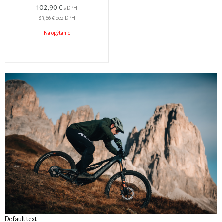
102,90 €
s DPH
83,66 €
bez DPH
Na opýtanie
Default text