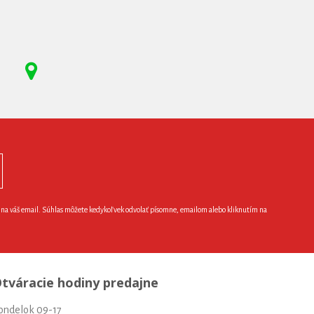
e na váš email. Súhlas môžete kedykoľvek odvolať písomne, emailom alebo kliknutím na
tváracie hodiny predajne
ondelok 09-17