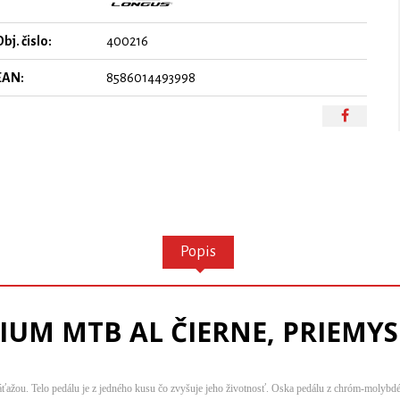
bj. čislo:
400216
EAN:
8586014493998
Popis
IUM MTB AL ČIERNE, PRIEMYS
u. Telo pedálu je z jedného kusu čo zvyšuje jeho životnosť. Oska pedálu z chróm-molybdéno