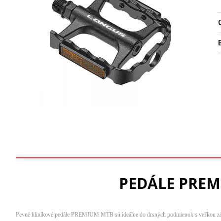
O
PEDÁLE PREM
Pevné hliníkové pedále PREMIUM MTB sú ideálne do drsných podmienok s veľkou záťažo