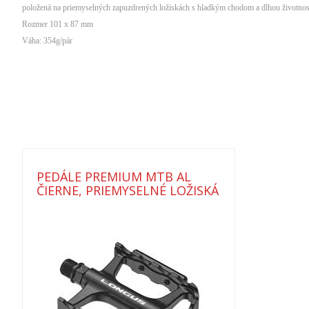
položená na priemyselných zapuzdrených ložiskách s hladkým chodom a dlhou životnos
Rozmer 101 x 87 mm
Váha: 354g/pár
PEDÁLE PREMIUM MTB AL
ČIERNE, PRIEMYSELNÉ LOŽISKÁ