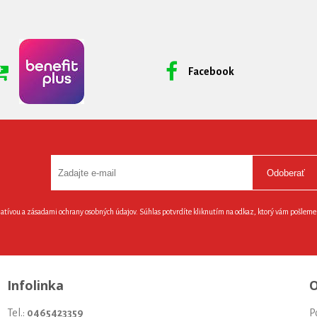
Facebook
Odoberať
latívou a zásadami ochrany osobných údajov. Súhlas potvrdíte kliknutím na odkaz, ktorý vám pošlem
Infolinka
O
Tel.:
0465423359
P