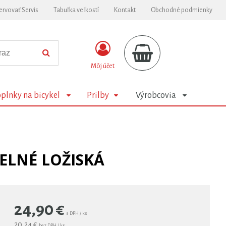
ervovať Servis
Tabuľka veľkostí
Kontakt
Obchodné podmienky
Môj účet
plnky na bicykel
Prilby
Výrobcovia
ELNÉ LOŽISKÁ
24,90
€
s DPH / ks
20,24 €
bez DPH / ks