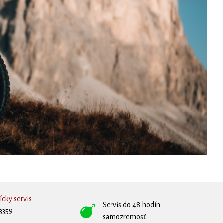
cky servis
Servis do 48 hodín
3359
samozremosť.