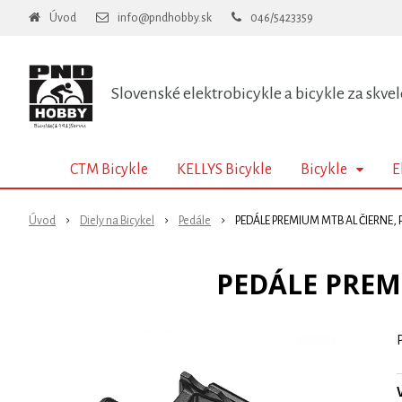
Úvod
info@pndhobby.sk
046/5423359
Slovenské elektrobicykle a bicykle za skvel
CTM Bicykle
KELLYS Bicykle
Bicykle
E
Úvod
Diely na Bicykel
Pedále
PEDÁLE PREMIUM MTB AL ČIERNE, 
PEDÁLE PREM