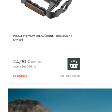
PEDÁLE PREMIUM MTB AL ČIERNE, PRIEMYSELNÉ
LOŽISKÁ
24,90 €
s DPH / ks
20,24 €
bez DPH / ks
Na opýtanie
Obj. čislo:
400216