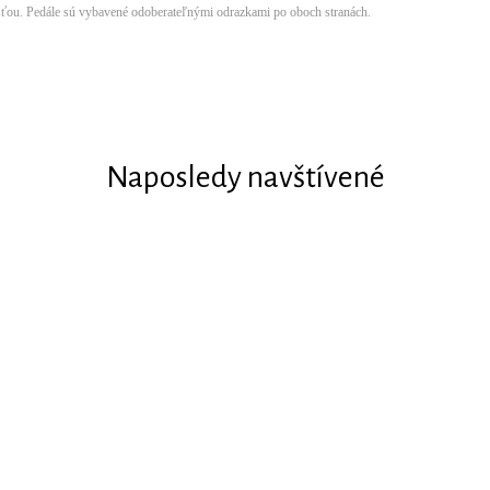
ťou. Pedále sú vybavené odoberateľnými odrazkami po oboch stranách.
Naposledy navštívené