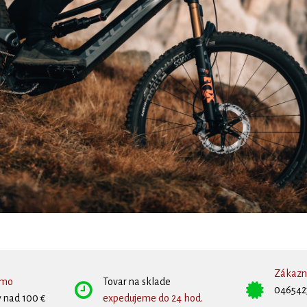
Zákazní
rmo
Tovar na sklade
046542
 nad 100 €
expedujeme do 24 hod.