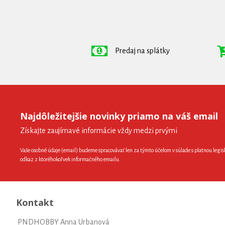
Predaj na splátky
Najdôležitejšie novinky priamo na váš email
Získajte zaujímavé informácie vždy medzi prvými
Vaše osobné údaje (email) budeme spracovávať len za týmto účelom v súlade s platnou legis
odkaz z ktoréhokoľvek informačného emailu.
Kontakt
PNDHOBBY Anna Urbanová