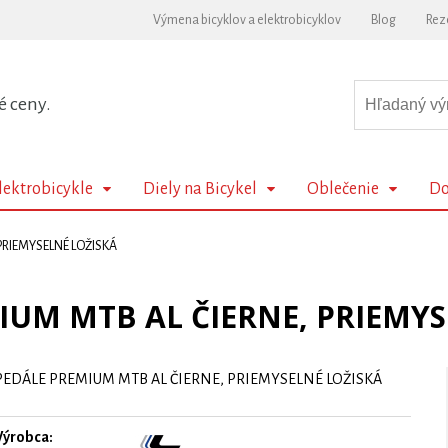
Výmena bicyklov a elektrobicyklov
Blog
Rez
é ceny.
lektrobicykle
Diely na Bicykel
Oblečenie
Do
PRIEMYSELNÉ LOŽISKÁ
IUM MTB AL ČIERNE, PRIEMYS
PEDÁLE PREMIUM MTB AL ČIERNE, PRIEMYSELNÉ LOŽISKÁ
Výrobca: