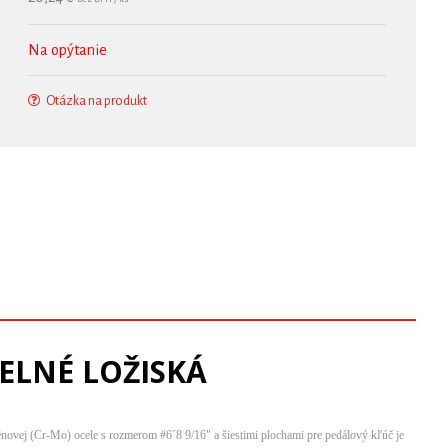
Na opýtanie
Otázka na produkt
ELNÉ LOŽISKÁ
vej (Cr-Mo) ocele s rozmerom #6´8 9/16" a šiestimi plochami pre pedálový kľúč je