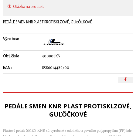
Otázka na produkt
PEDÁLE SMEN KNR PLAST PROTISKLZOVÉ, GUĽÔČKOVÉ
Výrobca:
Obj. čislo:
400808KN
EAN:
8586014489700
PEDÁLE SMEN KNR PLAST PROTISKLZOVÉ,
GUĽÔČKOVÉ
Plastové pedále SMEN KNR sú vyrobené z odolného a pevného polypropylénu (PP) kde