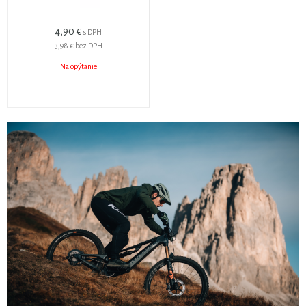
4,90 €
s DPH
3,98 €
bez DPH
Na opýtanie