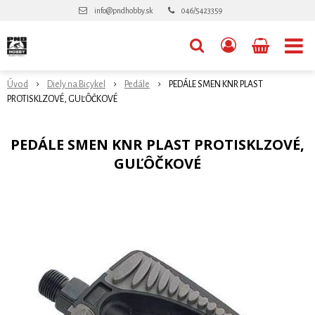
info@pndhobby.sk
046/5423359
Úvod
Diely na Bicykel
Pedále
PEDÁLE SMEN KNR PLAST
PROTISKLZOVÉ, GUĽÔČKOVÉ
PEDÁLE SMEN KNR PLAST PROTISKLZOVÉ,
GUĽÔČKOVÉ