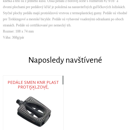
klietka a telo sú z jedného kusu. Oska pedálu z bórovej ocele s rozmerom #2 9/16" a
dvomi plochami pre pedálový kľúč je položená na nastaviteľných guľôčkových ložiskách.
Styčné plochy pedálu majú protisklzovú vrstvou z termoplastickej gumy. Pedále sú vhodné
pre Trekkingové a mestské bicykle. Pedále sú vybavené vsadenými odrazkami po oboch
stranách. Pedále sú certifikované pre nemecký trh.
Rozmer: 108 x 74 mm
Váha: 368g/pár
Naposledy navštívené
PEDÁLE SMEN KNR PLAST
PROTISKLZOVÉ,
GUĽÔČKOVÉ