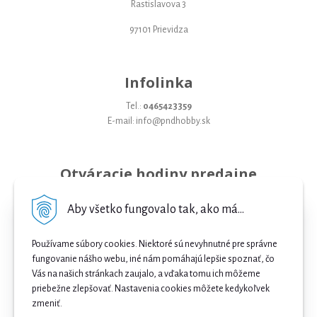
Rastislavova 3
97101 Prievidza
Infolinka
Tel.:
0465423359
E-mail: info@pndhobby.sk
Otváracie hodiny predajne
Pondelok 09-17
Aby všetko fungovalo tak, ako má...
Utorok 09-17
Používame súbory cookies. Niektoré sú nevyhnutné pre správne
Streda 09-17
fungovanie nášho webu, iné nám pomáhajú lepšie spoznať, čo
Vás na našich stránkach zaujalo, a vďaka tomu ich môžeme
Štvrtok 09-17
priebežne zlepšovať. Nastavenia cookies môžete kedykoľvek
Piatok 09-17
zmeniť.