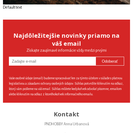
Default text
Najdôležitejšie novinky priamo na
váš email
Získajte zaujímavé informácie vždy medzi prvými
Odoberať
Vaše osobné údaje (email) budeme spracovávať len za týmto účelom v súlade s platnou
legislatívou a zásadami ochrany osobných údajov. Súhlas potvrdíte kliknutím na odkaz,
ktorý vám pošleme na váš email. Súhlas môžete kedykoľvek odvolať písomne, emailom
alebo kliknutím na odkaz z ktoréhokoľvek informačného emailu.
Kontakt
PNDHOBBY Anna Urbanová