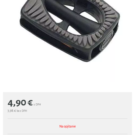
4,90
€
s DPH
3,98 €
bez DPH
Na opýtanie