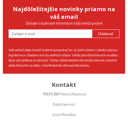
Najdôležitejšie novinky priamo na
váš email
Získajte zaujímavé informácie vždy medzi prvými
Odoberať
Vaše osobné údaje (email) budeme spracovávať len za týmto účelom v súlade s platnou
legislatívou a zásadami ochrany osobných údajov. Súhlas potvrdíte kliknutím na odkaz,
ktorý vám pošleme na váš email. Súhlas môžete kedykoľvek odvolať písomne, emailom
alebo kliknutím na odkaz z ktoréhokoľvek informačného emailu.
Kontakt
PNDHOBBY Anna Urbanová
Rastislavova 3
97101 Prievidza