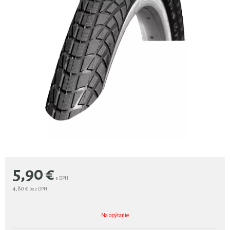
5,90
€
s DPH
4,80 €
bez DPH
Na opýtanie