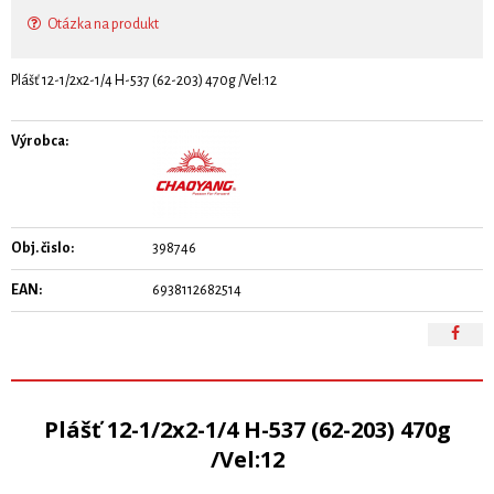
Otázka na produkt
Plášť 12-1/2x2-1/4 H-537 (62-203) 470g /Vel:12
Výrobca:
Obj. čislo:
398746
EAN:
6938112682514
Plášť 12-1/2x2-1/4 H-537 (62-203) 470g
/Vel:12