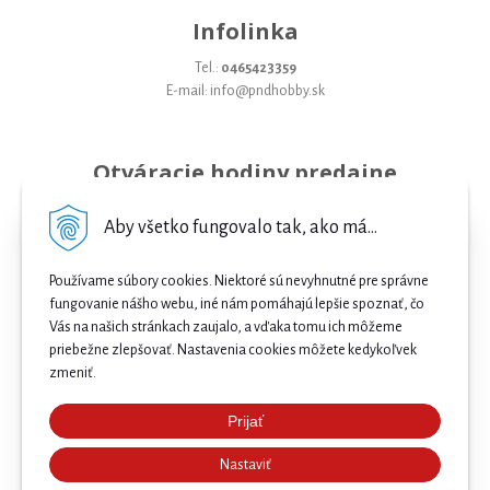
Infolinka
Tel.:
0465423359
E-mail: info@pndhobby.sk
Otváracie hodiny predajne
Pondelok 09-17
Aby všetko fungovalo tak, ako má...
Utorok 09-17
Používame súbory cookies. Niektoré sú nevyhnutné pre správne
Streda 09-17
fungovanie nášho webu, iné nám pomáhajú lepšie spoznať, čo
Vás na našich stránkach zaujalo, a vďaka tomu ich môžeme
Štvrtok 09-17
priebežne zlepšovať. Nastavenia cookies môžete kedykoľvek
Piatok 09-17
zmeniť.
Sobota 09-12
Prijať
Najnižšia cena .
Nedeľa Zatvorené
Nastaviť
Našli ste nižšiu cenu e-biku? Prekonáme ju! 🔥 Pošlite