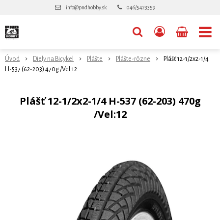
info@pndhobby.sk
046/5423359
Úvod
Diely na Bicykel
Plášte
Plášte-rôzne
Plášť 12-1/2x2-1/4
H-537 (62-203) 470g /Vel:12
Plášť 12-1/2x2-1/4 H-537 (62-203) 470g
/Vel:12