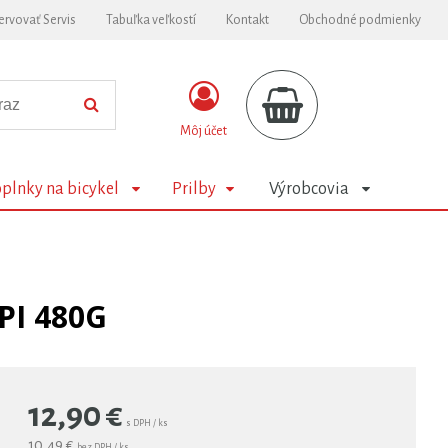
ervovať Servis
Tabuľka veľkostí
Kontakt
Obchodné podmienky
Môj účet
plnky na bicykel
Prilby
Výrobcovia
PI 480G
12,90
€
s DPH / ks
10,49 €
bez DPH / ks