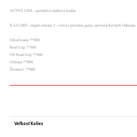
ACTIVE LINE - spoľahlivá značková kvalita.
K-GUARD - stupeň ochrany 3 - vrstva z prírodnej gumy, spevnená Kevlar® vláknami.
Odvaľovanie ???000
Road Grip ???000
Off-Road Grip ???000
Ochrana ???000
Životnosť ???000
Veľkosť Kolies