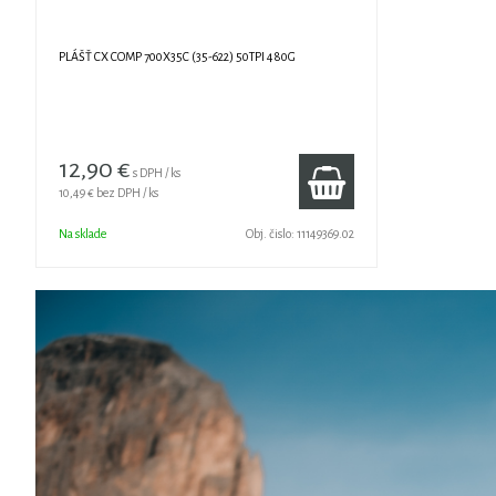
PLÁŠŤ CX COMP 700X35C (35-622) 50TPI 480G
12,90 €
s DPH / ks
10,49 €
bez DPH / ks
Na sklade
Obj. čislo:
11149369.02