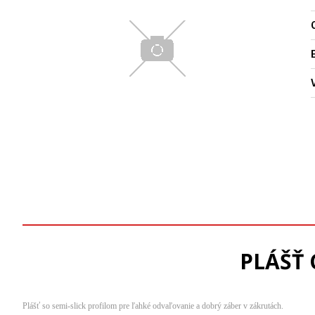
O
PLÁŠŤ 
Plášť so semi-slick profilom pre ľahké odvaľovanie a dobrý záber v zákrutách.