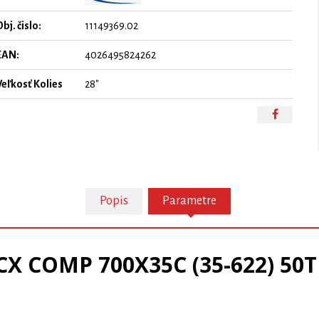
bj. čislo:
11149369.02
EAN:
4026495824262
Veľkosť Kolies
28"
Popis
Parametre
CX COMP 700X35C (35-622) 50T