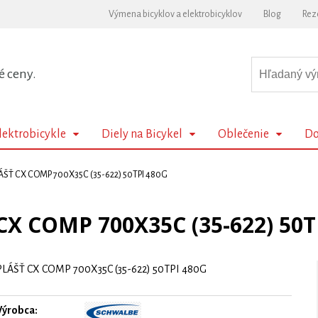
Výmena bicyklov a elektrobicyklov
Blog
Rez
é ceny.
lektrobicykle
Diely na Bicykel
Oblečenie
Do
ÁŠŤ CX COMP 700X35C (35-622) 50TPI 480G
CX COMP 700X35C (35-622) 50T
PLÁŠŤ CX COMP 700X35C (35-622) 50TPI 480G
Výrobca: