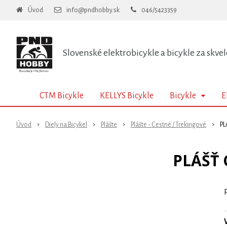
Úvod
info@pndhobby.sk
046/5423359
Slovenské elektrobicykle a bicykle za skvel
CTM Bicykle
KELLYS Bicykle
Bicykle
E
Úvod
Diely na Bicykel
Plášte
Plášte - Cestné / Trekingové
PL
PLÁŠŤ 