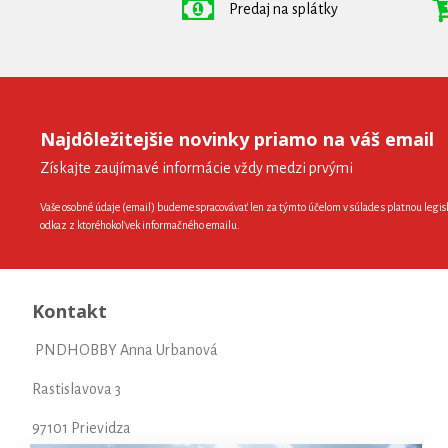
Predaj na splátky
Najdôležitejšie novinky priamo na váš email
Získajte zaujímavé informácie vždy medzi prvými
Vaše osobné údaje (email) budeme spracovávať len za týmto účelom v súlade s platnou legis
odkaz z ktoréhokoľvek informačného emailu.
Kontakt
PNDHOBBY Anna Urbanová
Rastislavova 3
97101 Prievidza