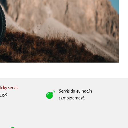
cky servis
Servis do 48 hodín
3359
samozremosť.