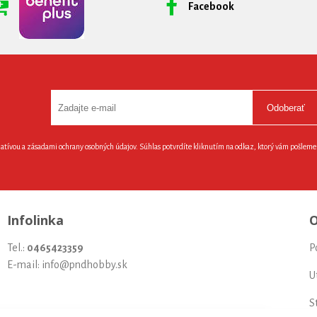
Facebook
Odoberať
latívou a zásadami ochrany osobných údajov. Súhlas potvrdíte kliknutím na odkaz, ktorý vám pošlem
Infolinka
O
Tel.:
0465423359
P
E-mail: info@pndhobby.sk
U
S