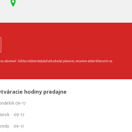
e na váš email. Súhlas môžete kedykoľvek odvolať písomne, emailom alebo kliknutím na
tváracie hodiny predajne
ondelok 09-17
torok 09-17
treda 09-17