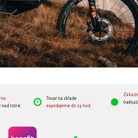
Zákazní
rmo
Tovar na sklade
046542
 nad 100 €
expedujeme do 24 hod.