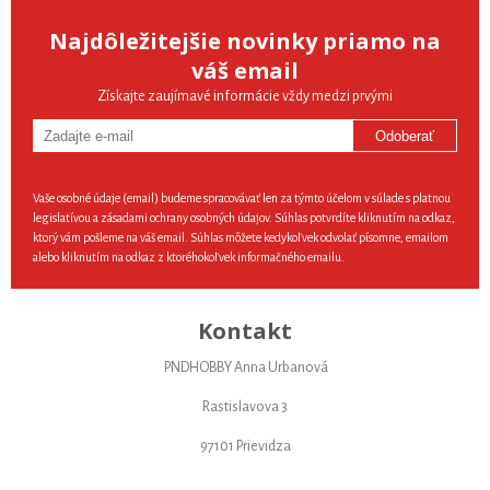
Najdôležitejšie novinky priamo na
váš email
Získajte zaujímavé informácie vždy medzi prvými
Odoberať
Vaše osobné údaje (email) budeme spracovávať len za týmto účelom v súlade s platnou
legislatívou a zásadami ochrany osobných údajov. Súhlas potvrdíte kliknutím na odkaz,
ktorý vám pošleme na váš email. Súhlas môžete kedykoľvek odvolať písomne, emailom
alebo kliknutím na odkaz z ktoréhokoľvek informačného emailu.
Kontakt
PNDHOBBY Anna Urbanová
Rastislavova 3
97101 Prievidza