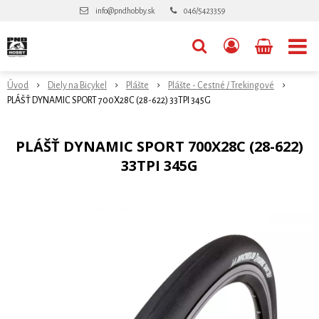
info@pndhobby.sk
046/5423359
Úvod
Diely na Bicykel
Plášte
Plášte - Cestné / Trekingové
PLÁŠŤ DYNAMIC SPORT 700X28C (28-622) 33TPI 345G
PLÁŠŤ DYNAMIC SPORT 700X28C (28-622)
33TPI 345G