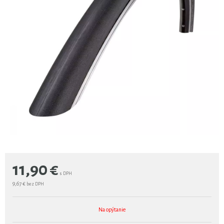
11,90
€
s DPH
9,67 €
bez DPH
Na opýtanie