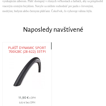
vynikajúcim záberom. Plášť dostupný v rôznych veľkostiach a farbách, aby sa prispôsobil
viacerým cestným bicyklom. Navyše sa môžete rozhodnúť pre jazdu s červenými,
modrými, bielymi alebo čiernymi plášťami. Čokoľvek, čo vyhovuje vášmu štýlu.
Naposledy navštívené
PLÁŠŤ DYNAMIC SPORT
700X28C (28-622) 33TPI
345G
11,90 €
s DPH
9,67 €
bez DPH