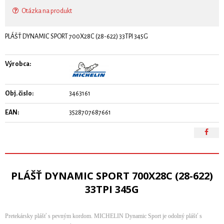
Otázka na produkt
PLÁŠŤ DYNAMIC SPORT 700X28C (28-622) 33TPI 345G
Výrobca:
Obj. čislo:
3463161
EAN:
3528707687661
PLÁŠŤ DYNAMIC SPORT 700X28C (28-622)
33TPI 345G
Pretekársky plášť s pevným kordom. MICHELIN Dynamic Sport je odolný plášť s