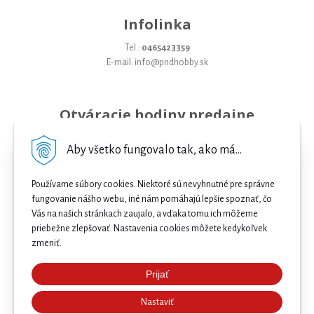
Infolinka
Tel.:
0465423359
E-mail: info@pndhobby.sk
Otváracie hodiny predajne
Pondelok 09-17
Aby všetko fungovalo tak, ako má...
Utorok 09-17
Používame súbory cookies. Niektoré sú nevyhnutné pre správne
Streda 09-17
fungovanie nášho webu, iné nám pomáhajú lepšie spoznať, čo
Vás na našich stránkach zaujalo, a vďaka tomu ich môžeme
Štvrtok 09-17
priebežne zlepšovať. Nastavenia cookies môžete kedykoľvek
Piatok 09-17
zmeniť.
Sobota 09-12
Prijať
Najnižšia cena .
Nedeľa Zatvorené
Nastaviť
Našli ste nižšiu cenu e-biku? Prekonáme ju! 🔥 Pošlite