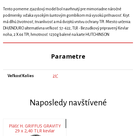
Tento pomerne zjazdový model bol navrhnutý pre mimoriadne náročné
podmienky. vďaka vysokým šuntovým gombíkom má vysokú priľnavosť. Kryt
má dlhú životnosť, trvanlivosť a má dvojitú vrstvu ochrany TPI. Miesto určenia:
DH/ENDURO alternatívna veľkosť: 57-622, TLR - Bezudkový pripravený Kevlar
noha, 2 X 66 TPI, hmotnosť: 1230g balené na karte HUTCHINSON
Parametre
Veľkosť Kolies
29"
Naposledy navštívené
Plášť H. GRIFFUS GRAVITY
29 x 2,40 TLR kevlar