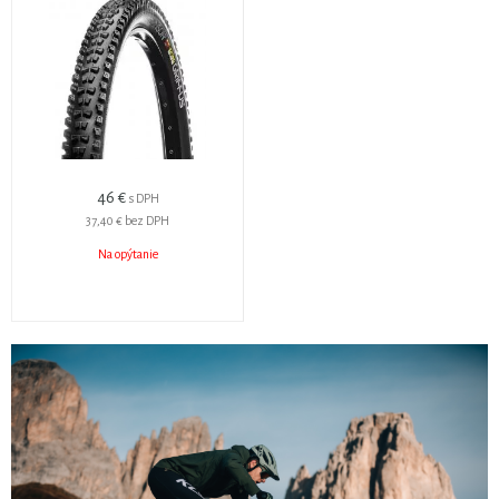
46 €
s DPH
37,40 €
bez DPH
Na opýtanie