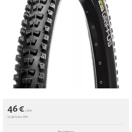
46
€
s DPH
37,40 €
bez DPH