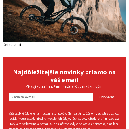
Default text
Najdôležitejšie novinky priamo na
váš email
Získajte zaujímavé informácie vždy medzi prvými
Odoberať
Vaše osobné údaje (email) budeme spracovávať len za týmto účelom v súlade s platnou
legislatívou a zásadami ochrany osobných údajov. Súhlas potvrdíte kliknutím na odkaz,
ktorý vám pošleme na váš email. Súhlas môžete kedykoľvek odvolať písomne, emailom