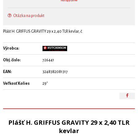
Na opýtanie
Otázka na produkt
Plášť H. GRIFFUS GRAVITY 29 x 2,40 TLR kevlar, č.
Výrobca:
Obj. čislo:
726441
EAN:
3248382081317
Veľkosť Kolies
29"
Plášť H. GRIFFUS GRAVITY 29 x 2,40 TLR
kevlar