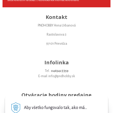
alebo kliknutím na odkaz z ktoréhokoľvek informačného emailu.
Kontakt
PNDHOBBY Anna Urbanová
Rastislavova 3
97101 Prievidza
Infolinka
Tel.:
0465423359
E-mail: info@pndhobby.sk
Otváracie hodiny predajne
Pondelok 09-17
Aby všetko fungovalo tak, ako má...
Utorok 09-17