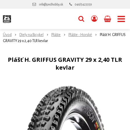
info@pndhobby.sk
046/5423359
Úvod
Diely na Bicykel
Plášte
Plášte - Horské
Plášť H. GRIFFUS
GRAVITY 29 x 2,40 TLR kevlar
Plášť H. GRIFFUS GRAVITY 29 x 2,40 TLR
kevlar