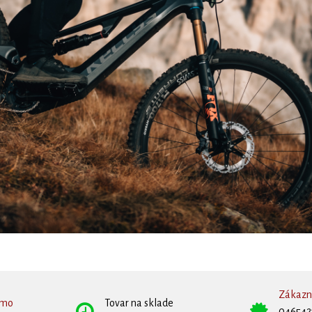
Zákazní
rmo
Tovar na sklade
046542