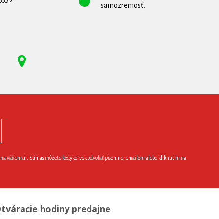
samozremosť.
e na váš email. Súhlas môžete kedykoľvek odvolať písomne, emailom alebo kliknutím na
tváracie hodiny predajne