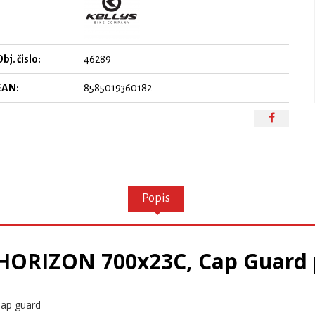
bj. čislo:
46289
EAN:
8585019360182
Popis
 HORIZON 700x23C, Cap Guard 
 Cap guard