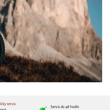
cky servis
Servis do 48 hodín
3359