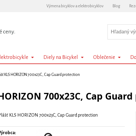
Výmena bicyklov a elektrobicyklov
Blog
Rez
é ceny.
lektrobicykle
Diely na Bicykel
Oblečenie
Do
ášť KLS HORIZON 700x23C, Cap Guard protection
 HORIZON 700x23C, Cap Guard 
Plášť KLS HORIZON 700x23C, Cap Guard protection
Výrobca: