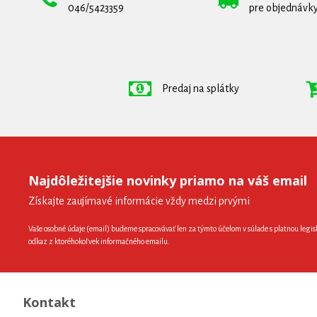
046/5423359
pre objednávky
Predaj na splátky
Najdôležitejšie novinky priamo na váš email
Získajte zaujímavé informácie vždy medzi prvými
Vaše osobné údaje (email) budeme spracovávať len za týmto účelom v súlade s platnou legis
odkaz z ktoréhokoľvek informačného emailu.
Kontakt