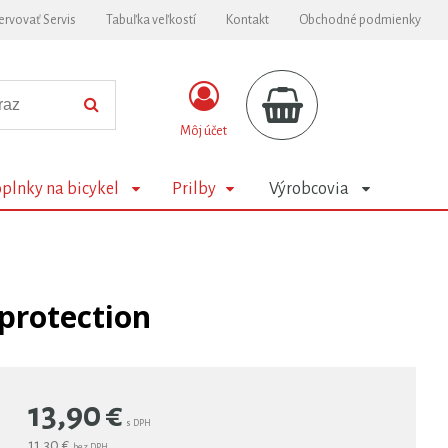
ervovať Servis
Tabuľka veľkostí
Kontakt
Obchodné podmienky
Môj účet
plnky na bicykel
Prilby
Výrobcovia
protection
13,90
€
s DPH
11,30 €
bez DPH