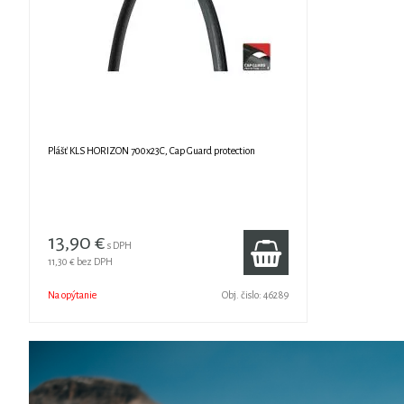
Plášť KLS HORIZON 700x23C, Cap Guard protection
13,90 €
s DPH
11,30 €
bez DPH
Na opýtanie
Obj. čislo:
46289