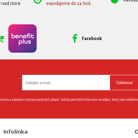
 nad 100 €
expedujeme do 24 hod.
Facebook
Odoberať
latívou a zásadami ochrany osobných údajov. Súhlas potvrdíte kliknutím na odkaz, ktorý vám pošlem
Infolinka
O