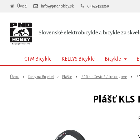
Úvod
info@pndhobby.sk
046/5423359
Slovenské elektrobicykle a bicykle za skvel
CTM Bicykle
KELLYS Bicykle
Bicykle
E
Úvod
Diely na Bicykel
Plášte
Plášte - Cestné / Trekingové
Pl
Plášť KLS