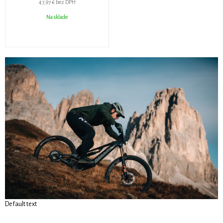
47,97 €
bez DPH
Na sklade
Default text