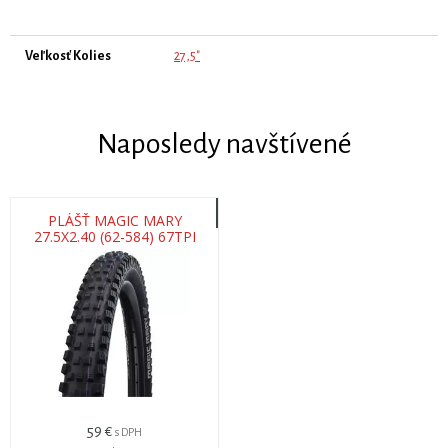
Veľkosť Kolies
27,5"
Naposledy navštívené
PLÁŠŤ MAGIC MARY
27.5X2.40 (62-584) 67TPI
1250G SUPER GRAVITY TLE
U-SOFT
59 €
s DPH