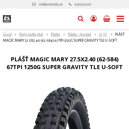
info@pndhobby.sk
046/5423359
Úvod
Diely na Bicykel
Plášte
Plášte - Horské
27.5\"
PLÁŠŤ
MAGIC MARY 27.5X2.40 (62-584) 67TPI 1250G SUPER GRAVITY TLE U-SOFT
PLÁŠŤ MAGIC MARY 27.5X2.40 (62-584)
67TPI 1250G SUPER GRAVITY TLE U-SOFT