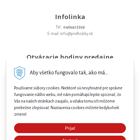
Infolinka
Tel.:
0465423359
E-mail: info@pndhobby.sk
Otváracie hodiny predajne
Pondelok 09-17
Aby všetko fungovalo tak, ako má...
Utorok 09-17
Používame súbory cookies. Niektoré sú nevyhnutné pre správne
Streda 09-17
fungovanie nášho webu, iné nám pomáhajú lepšie spoznať, čo
Vás na našich stránkach zaujalo, a vďaka tomu ich môžeme
Štvrtok 09-17
priebežne zlepšovať. Nastavenia cookies môžete kedykoľvek
Piatok 09-17
zmeniť.
Sobota 09-12
Prijať
Najnižšia cena .
Nedeľa Zatvorené