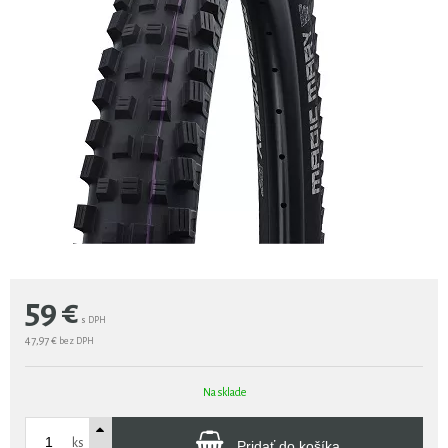
59
€
s DPH
47,97 €
bez DPH
Na sklade
ks
Pridať do košíka