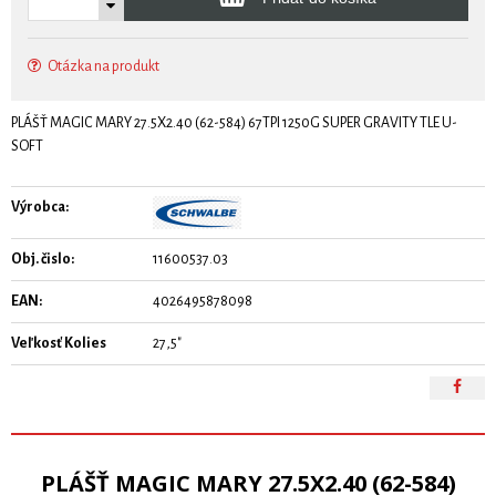
Otázka na produkt
PLÁŠŤ MAGIC MARY 27.5X2.40 (62-584) 67TPI 1250G SUPER GRAVITY TLE U-
SOFT
Výrobca:
Obj. čislo:
11600537.03
EAN:
4026495878098
Veľkosť Kolies
27,5"
PLÁŠŤ MAGIC MARY 27.5X2.40 (62-584)