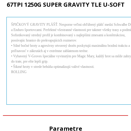
67TPI 1250G SUPER GRAVITY TLE U-SOFT
ŠPIČKOVÝ GRAVITY PLÁŠŤ. Nesporne veľmi obľúbený plášť medzi Schwalbe D
a Enduro športovcami. Perfektné všestranné vlastnosti pre takmer všetky trasy a podm
Sofistikovaný stredný profil je kombinovaný s najlepšími zmesami a konštrukciou,
posúvajúc hranice do prekvapujúcich rozmerov.
• Silné bočné hroty a agresívny otvorený dezén poskytujú maximálnu brzdnú trakciu a
priľnavosť v zákrutách aj v extrémne zablatenom teréne.
• Vybavený V-Groves špeciálne vyvinutým pre Magic Mary, každý hrot sa môže zahr
do trate, pre ešte lepší grip.
• Šikmé hroty v strede behúňa optimalizujú valivé vlastnosti.
ROLLING
Parametre