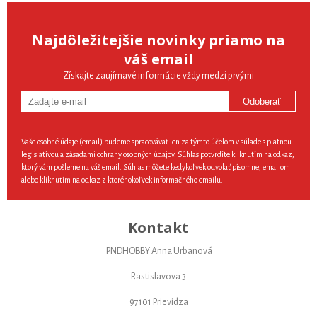
Najdôležitejšie novinky priamo na
váš email
Získajte zaujímavé informácie vždy medzi prvými
Odoberať
Vaše osobné údaje (email) budeme spracovávať len za týmto účelom v súlade s platnou
legislatívou a zásadami ochrany osobných údajov. Súhlas potvrdíte kliknutím na odkaz,
ktorý vám pošleme na váš email. Súhlas môžete kedykoľvek odvolať písomne, emailom
alebo kliknutím na odkaz z ktoréhokoľvek informačného emailu.
Kontakt
PNDHOBBY Anna Urbanová
Rastislavova 3
97101 Prievidza