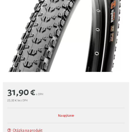
31,90
€
s DPH
25,93 €
bez DPH
Na opýtanie
Otázka na produkt