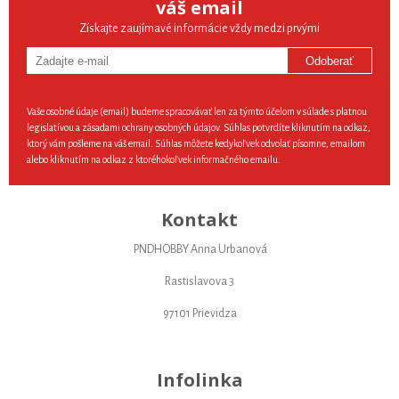
váš email
Získajte zaujímavé informácie vždy medzi prvými
Odoberať
Vaše osobné údaje (email) budeme spracovávať len za týmto účelom v súlade s platnou
legislatívou a zásadami ochrany osobných údajov. Súhlas potvrdíte kliknutím na odkaz,
ktorý vám pošleme na váš email. Súhlas môžete kedykoľvek odvolať písomne, emailom
alebo kliknutím na odkaz z ktoréhokoľvek informačného emailu.
Kontakt
PNDHOBBY Anna Urbanová
Rastislavova 3
97101 Prievidza
Infolinka