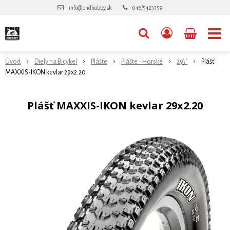
info@pndhobby.sk
046/5423359
Úvod
Diely na Bicykel
Plášte
Plášte - Horské
29\"
Plášť
MAXXIS-IKON kevlar 29x2.20
Plášť MAXXIS-IKON kevlar 29x2.20