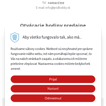
Tel.:
0465423359
E-mail: info@pndhobby.sk
Otváracie hodiny predajne
Pondelok 09-17
Aby všetko fungovalo tak, ako má...
Utorok 09-17
Používame súbory cookies. Niektoré sú nevyhnutné pre správne
Streda 09-17
fungovanie nášho webu, iné nám pomáhajú lepšie spoznať, čo
Vás na našich stránkach zaujalo, a vďaka tomu ich môžeme
Štvrtok 09-17
priebežne zlepšovať. Nastavenia cookies môžete kedykoľvek
Piatok 09-17
zmeniť.
Sobota 09-12
Prijať
Najnižšia cena .
Nedeľa Zatvorené
Nastaviť
Našli ste nižšiu cenu e-biku? Prekonáme ju! 🔥 Pošlite
nám ponuku a získajte ešte lepšiu cenu. 🚴⚡
Odmietmuť
© 2026 Bicykle, E-bicykle a Servis Prievidza •
NextShop
&
e-shop Pohoda Connector
by
NextCom s.r.o.