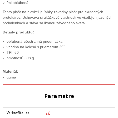
veľmi obľúbená.
Tento plášť na bicykel je ľahký závodný plášť pre skutočných
pretekárov. Uchováva si ukážkové vlastnosti vo všetkých jazdných
podmienkach a stáva sa ikonou závodného sveta.
Detaily produktu:
obľúbená všestranná pneumatika
vhodná na kolesá s priemerom 29"
TPI: 60
hmotnosť: 598 g
Materiál:
guma
Parametre
Veľkosť Kolies
29"