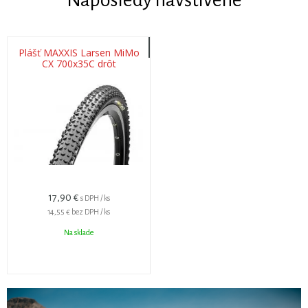
Naposledy navštívené
Plášť MAXXIS Larsen MiMo
CX 700x35C drôt
17,90 €
s DPH / ks
14,55 €
bez DPH / ks
Na sklade