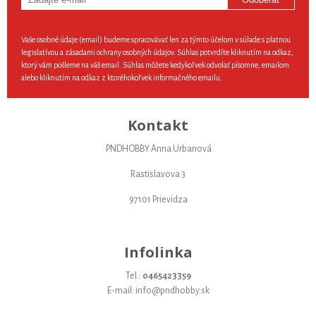
Vaše osobné údaje (email) budeme spracovávať len za týmto účelom v súlade s platnou
legislatívou a zásadami ochrany osobných údajov. Súhlas potvrdíte kliknutím na odkaz,
ktorý vám pošleme na váš email. Súhlas môžete kedykoľvek odvolať písomne, emailom
alebo kliknutím na odkaz z ktoréhokoľvek informačného emailu.
Kontakt
PNDHOBBY Anna Urbanová
Rastislavova 3
97101 Prievidza
Infolinka
Tel.:
0465423359
E-mail: info@pndhobby.sk