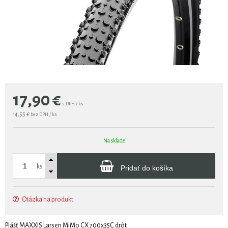
17,90
€
s DPH / ks
14,55 €
bez DPH / ks
Na sklade
ks
Pridať do košíka
Otázka na produkt
Plášť MAXXIS Larsen MiMo CX 700x35C drôt