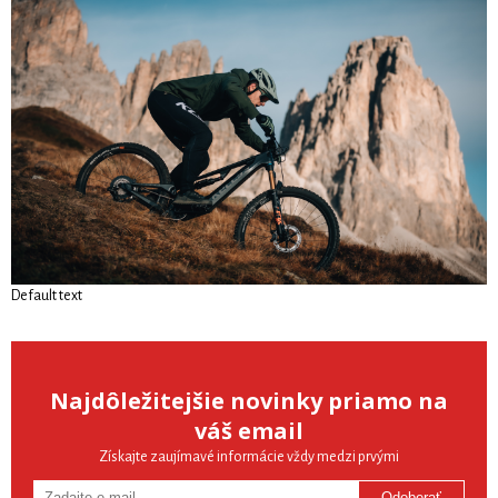
Default text
Najdôležitejšie novinky priamo na
váš email
Získajte zaujímavé informácie vždy medzi prvými
Odoberať