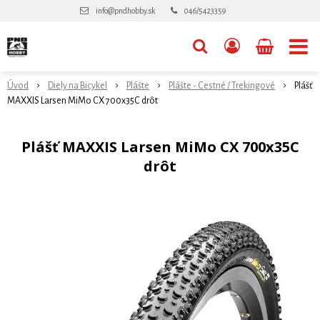
info@pndhobby.sk
046/5423359
Úvod
Diely na Bicykel
Plášte
Plášte - Cestné / Trekingové
Plášť
MAXXIS Larsen MiMo CX 700x35C drôt
Plášť MAXXIS Larsen MiMo CX 700x35C
drôt