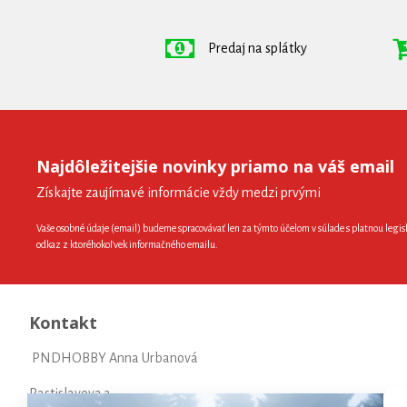
Predaj na splátky
Najdôležitejšie novinky priamo na váš email
Získajte zaujímavé informácie vždy medzi prvými
Vaše osobné údaje (email) budeme spracovávať len za týmto účelom v súlade s platnou legis
odkaz z ktoréhokoľvek informačného emailu.
Kontakt
PNDHOBBY Anna Urbanová
Rastislavova 3