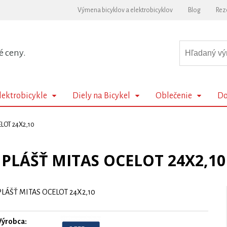
Výmena bicyklov a elektrobicyklov
Blog
Rez
é ceny.
lektrobicykle
Diely na Bicykel
Oblečenie
Do
LOT 24X2,10
PLÁŠŤ MITAS OCELOT 24X2,10
PLÁŠŤ MITAS OCELOT 24X2,10
Výrobca: