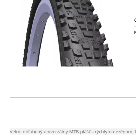
O
Veľmi obľúbený univerzálny MTB plášť s rýchlym dezénom, k