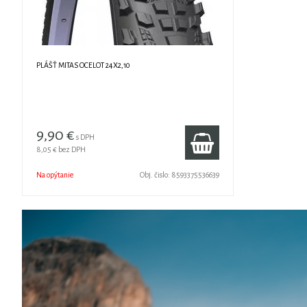
PLÁŠŤ MITAS OCELOT 24X2,10
9,90 €
s DPH
8,05 €
bez DPH
Na opýtanie
Obj. čislo:
8593375536639