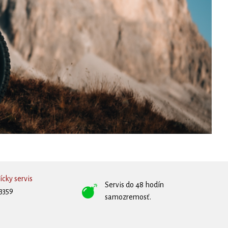
cky servis
Servis do 48 hodín
3359
samozremosť.