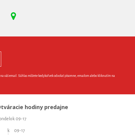
e na váš email. Súhlas môžete kedykoľvek odvolať písomne, emailom alebo kliknutím na
tváracie hodiny predajne
ondelok 09-17
torok 09-17