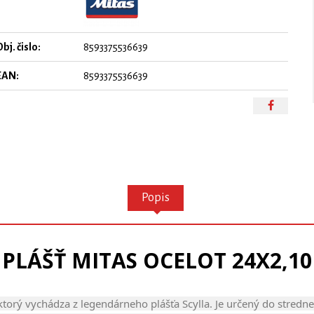
bj. čislo:
8593375536639
EAN:
8593375536639
Popis
PLÁŠŤ MITAS OCELOT 24X2,10
torý vychádza z legendárneho plášťa Scylla. Je určený do stred