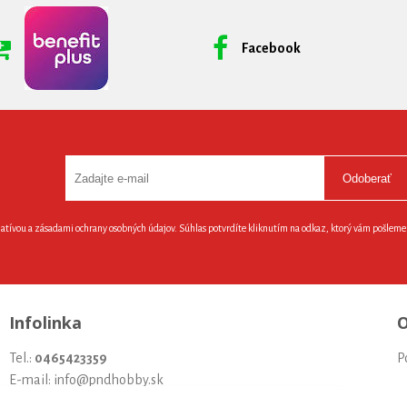
Facebook
Odoberať
latívou a zásadami ochrany osobných údajov. Súhlas potvrdíte kliknutím na odkaz, ktorý vám pošlem
Infolinka
O
Tel.:
0465423359
P
E-mail: info@pndhobby.sk
U