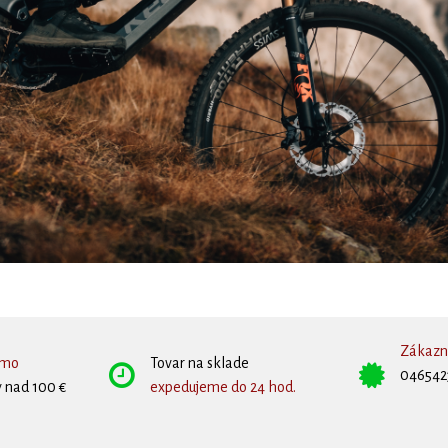
Zákazní
rmo
Tovar na sklade
046542
 nad 100 €
expedujeme do 24 hod.