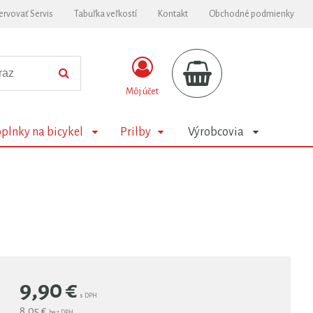
ervovať Servis
Tabuľka veľkostí
Kontakt
Obchodné podmienky
Môj účet
plnky na bicykel
Prilby
Výrobcovia
9,90
€
s DPH
8,05 €
bez DPH