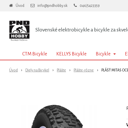
Úvod
info@pndhobby.sk
046/5423359
Slovenské elektrobicykle a bicykle za skvel
CTM Bicykle
KELLYS Bicykle
Bicykle
E
Úvod
Diely na Bicykel
Plášte
Plášte-rôzne
PLÁŠŤ MITAS OCE