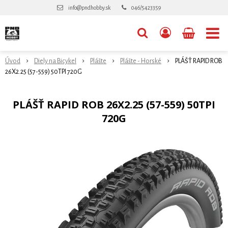
info@pndhobby.sk
046/5423359
Úvod
Diely na Bicykel
Plášte
Plášte - Horské
PLÁŠŤ RAPID ROB
26X2.25 (57-559) 50TPI 720G
PLÁŠŤ RAPID ROB 26X2.25 (57-559) 50TPI
720G