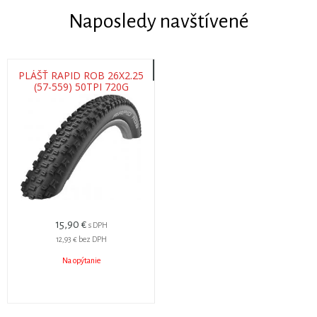
Naposledy navštívené
PLÁŠŤ RAPID ROB 26X2.25
(57-559) 50TPI 720G
15,90 €
s DPH
12,93 €
bez DPH
Na opýtanie