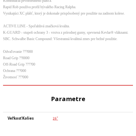
Kombinácia prvotriedneho plášťa.
Rapid Rob používa profil bývalého Racing Ralpha.
Vynikajúci XC plášť, ktorý je dokonale prispôsobený pre použitie na zadnom kolese.
ACTIVE LINE - Spoľahlivá značková kvalita.
K-GUARD - stupeň ochrany 3 - vrstva z prírodnej gumy, spevnená Kevlar® vláknami.
SBC. Schwalbe Basic Compound: Všestranná kvalitná zmes pre bežné použitie.
Odvaľovanie ???000
Road Grip ??0000
Off-Road Grip ????00
Ochrana ???000
Životnosť ???000
Parametre
Veľkosť Kolies
26"