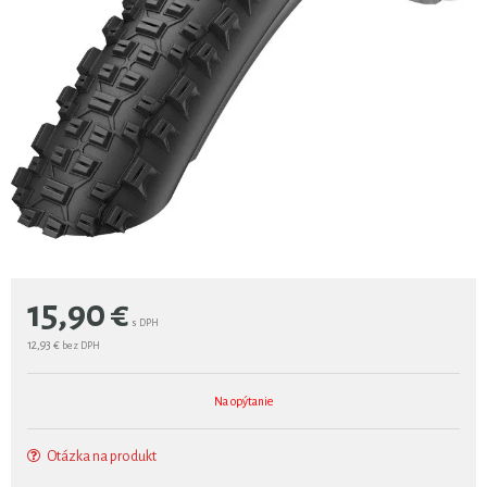
15,90
€
s DPH
12,93 €
bez DPH
Na opýtanie
Otázka na produkt