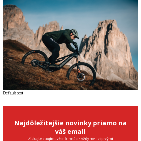
Default text
Najdôležitejšie novinky priamo na
váš email
Získajte zaujímavé informácie vždy medzi prvými