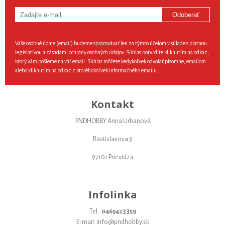
Odoberať
Vaše osobné údaje (email) budeme spracovávať len za týmto účelom v súlade s platnou
legislatívou a zásadami ochrany osobných údajov. Súhlas potvrdíte kliknutím na odkaz,
ktorý vám pošleme na váš email. Súhlas môžete kedykoľvek odvolať písomne, emailom
alebo kliknutím na odkaz z ktoréhokoľvek informačného emailu.
Kontakt
PNDHOBBY Anna Urbanová
Rastislavova 3
97101 Prievidza
Infolinka
Tel.:
0465423359
E-mail: info@pndhobby.sk