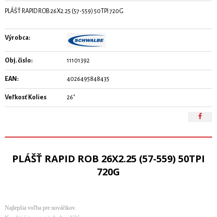
PLÁŠŤ RAPID ROB 26X2.25 (57-559) 50TPI 720G
Výrobca:
Obj. čislo:
11101392
EAN:
4026495848435
Veľkosť Kolies
26"
PLÁŠŤ RAPID ROB 26X2.25 (57-559) 50TPI
720G
Najlepšia voľba pre nováčikov.