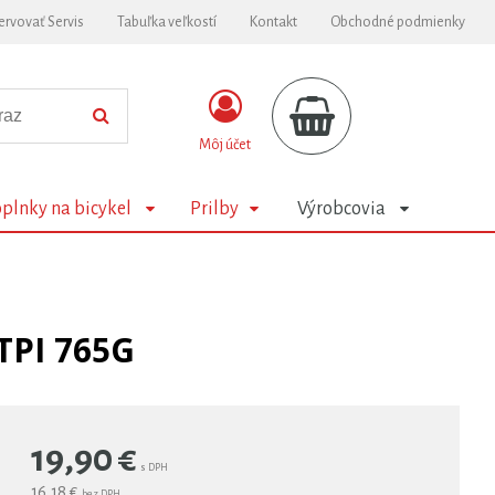
ervovať Servis
Tabuľka veľkostí
Kontakt
Obchodné podmienky
Môj účet
plnky na bicykel
Prilby
Výrobcovia
TPI 765G
19,90
€
s DPH
16,18 €
bez DPH