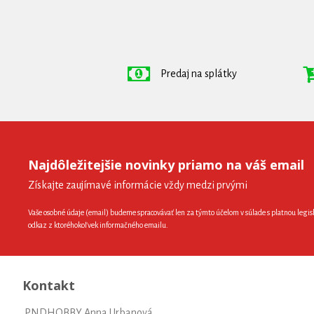
Predaj na splátky
Najdôležitejšie novinky priamo na váš email
Získajte zaujímavé informácie vždy medzi prvými
Vaše osobné údaje (email) budeme spracovávať len za týmto účelom v súlade s platnou legis
odkaz z ktoréhokoľvek informačného emailu.
Kontakt
PNDHOBBY Anna Urbanová