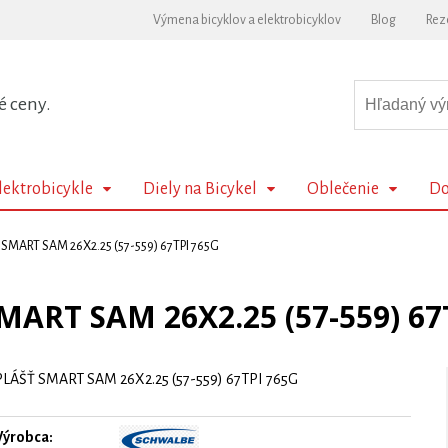
Výmena bicyklov a elektrobicyklov
Blog
Rez
é ceny.
lektrobicykle
Diely na Bicykel
Oblečenie
Do
 SMART SAM 26X2.25 (57-559) 67TPI 765G
MART SAM 26X2.25 (57-559) 67
PLÁŠŤ SMART SAM 26X2.25 (57-559) 67TPI 765G
Výrobca: