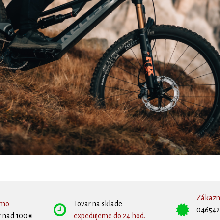
Zákazní
rmo
Tovar na sklade
046542
 nad 100 €
expedujeme do 24 hod.