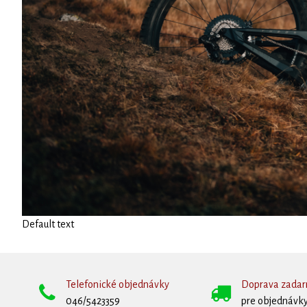
Default text
Telefonické objednávky
Doprava zada
046/5423359
pre objednávky