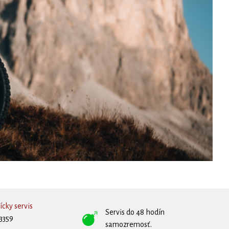
cky servis
Servis do 48 hodín
3359
samozremosť.