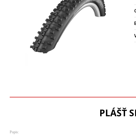
O
PLÁŠŤ S
Popis: