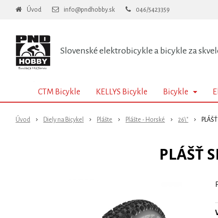
Úvod
info@pndhobby.sk
046/5423359
Slovenské elektrobicykle a bicykle za skvel
CTM Bicykle
KELLYS Bicykle
Bicykle
E
Úvod
Diely na Bicykel
Plášte
Plášte - Horské
26\"
PLÁŠŤ
PLÁŠŤ S