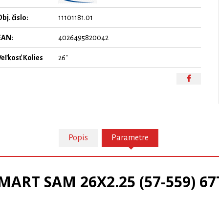
bj. čislo:
11101181.01
EAN:
4026495820042
Veľkosť Kolies
26"
Popis
Parametre
MART SAM 26X2.25 (57-559) 67