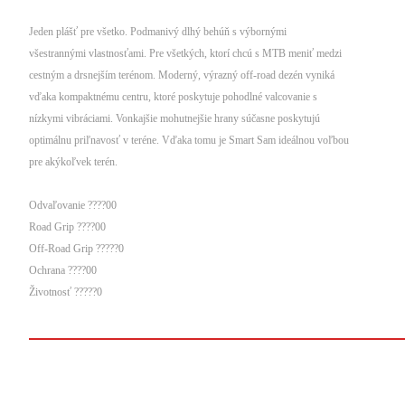
Jeden plášť pre všetko. Podmanivý dlhý behúň s výbornými
všestrannými vlastnosťami. Pre všetkých, ktorí chcú s MTB meniť medzi
cestným a drsnejším terénom. Moderný, výrazný off-road dezén vyniká
vďaka kompaktnému centru, ktoré poskytuje pohodlné valcovanie s
nízkymi vibráciami. Vonkajšie mohutnejšie hrany súčasne poskytujú
optimálnu priľnavosť v teréne. Vďaka tomu je Smart Sam ideálnou voľbou
pre akýkoľvek terén.
Odvaľovanie ????00
Road Grip ????00
Off-Road Grip ?????0
Ochrana ????00
Životnosť ?????0