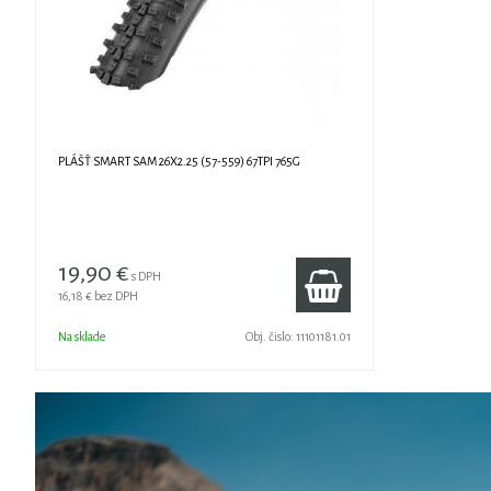
PLÁŠŤ SMART SAM 26X2.25 (57-559) 67TPI 765G
19,90 €
s DPH
16,18 €
bez DPH
Na sklade
Obj. čislo:
11101181.01