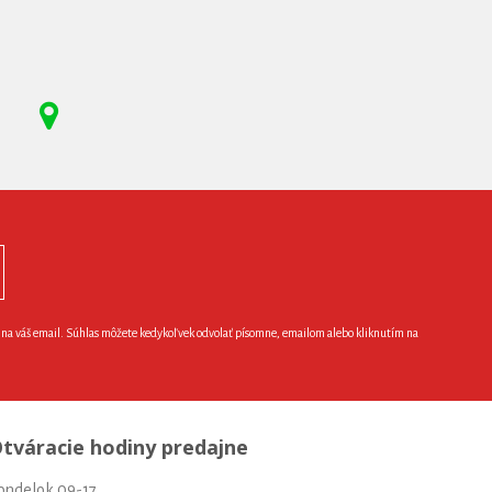
e na váš email. Súhlas môžete kedykoľvek odvolať písomne, emailom alebo kliknutím na
tváracie hodiny predajne
ondelok 09-17