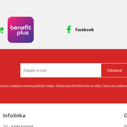
Facebook
Odoberať
latívou a zásadami ochrany osobných údajov. Súhlas potvrdíte kliknutím na odkaz, ktorý vám pošlem
Infolinka
O
Tel.:
0465423359
P