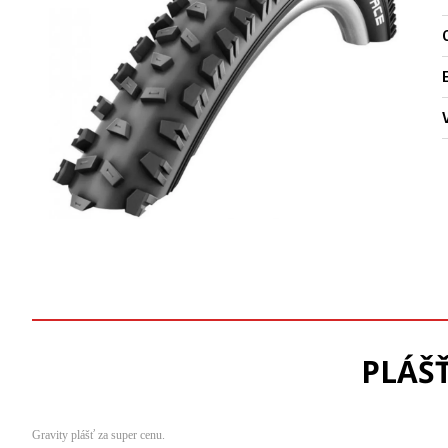
O
PLÁŠŤ
Gravity plášť za super cenu.