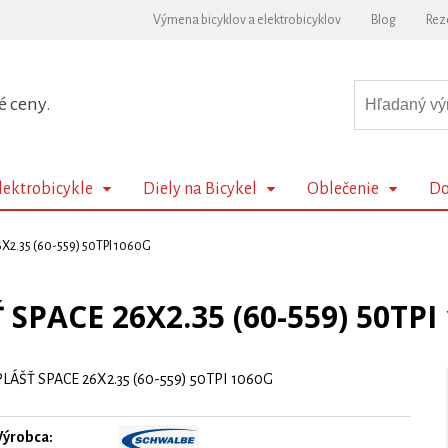
Výmena bicyklov a elektrobicyklov
Blog
Rez
é ceny.
lektrobicykle
Diely na Bicykel
Oblečenie
Do
X2.35 (60-559) 50TPI 1060G
 SPACE 26X2.35 (60-559) 50TPI
PLÁŠŤ SPACE 26X2.35 (60-559) 50TPI 1060G
Výrobca: