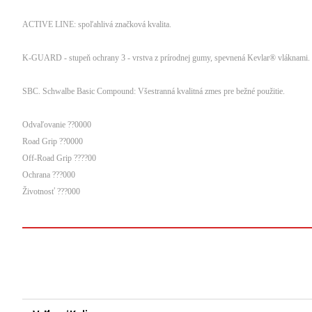
ACTIVE LINE: spoľahlivá značková kvalita.
K-GUARD - stupeň ochrany 3 - vrstva z prírodnej gumy, spevnená Kevlar® vláknami.
SBC. Schwalbe Basic Compound: Všestranná kvalitná zmes pre bežné použitie.
Odvaľovanie ??0000
Road Grip ??0000
Off-Road Grip ????00
Ochrana ???000
Životnosť ???000