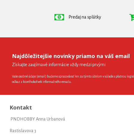
Predaj na splátky
Najdôležitejšie novinky priamo na váš email
Získajte zaujímavé informácie vždy medzi prvými
Vaše osobné údaje (email) budeme spracovávať len za týmto účelom v súlade s platnou legis
odkaz z ktoréhokoľvek informačného emailu.
Kontakt
PNDHOBBY Anna Urbanová
Rastislavova 3