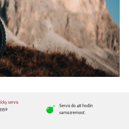
cky servis
Servis do 48 hodín
3359
samozremosť.