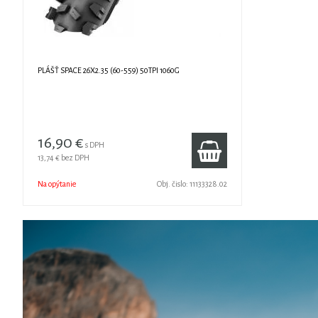
PLÁŠŤ SPACE 26X2.35 (60-559) 50TPI 1060G
16,90 €
s DPH
13,74 €
bez DPH
Na opýtanie
Obj. čislo:
11133328.02