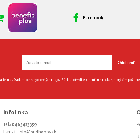
Facebook
Odoberať
latívou a zásadami ochrany osobných údajov. Súhlas potvrdíte kliknutím na odkaz, ktorý vám pošlem
Infolinka
O
Tel.:
0465423359
P
E-mail: info@pndhobby.sk
U