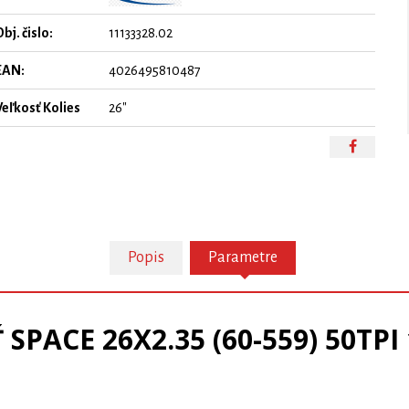
bj. čislo:
11133328.02
EAN:
4026495810487
Veľkosť Kolies
26"
Popis
Parametre
 SPACE 26X2.35 (60-559) 50TPI