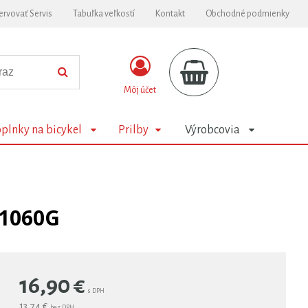
ervovať Servis
Tabuľka veľkostí
Kontakt
Obchodné podmienky
Môj účet
plnky na bicykel
Prilby
Výrobcovia
 1060G
16,90
€
s DPH
13,74 €
bez DPH