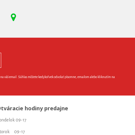
e na váš email. Súhlas môžete kedykoľvek odvolať písomne, emailom alebo kliknutím na
tváracie hodiny predajne
ondelok 09-17
torok 09-17