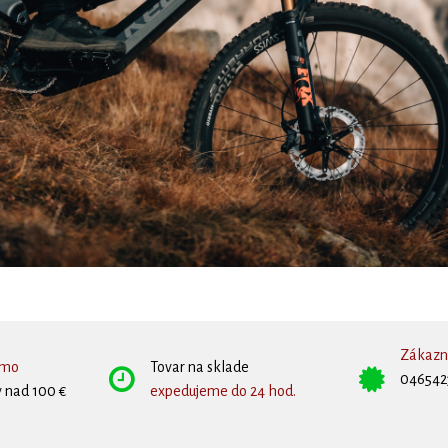
Zákazní
rmo
Tovar na sklade
046542
 nad 100 €
expedujeme do 24 hod.