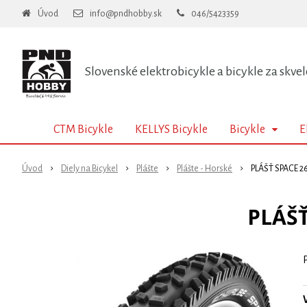
Úvod
info@pndhobby.sk
046/5423359
Slovenské elektrobicykle a bicykle za skvel
CTM Bicykle
KELLYS Bicykle
Bicykle
E
Úvod
Diely na Bicykel
Plášte
Plášte - Horské
PLÁŠŤ SPACE 26
PLÁŠŤ