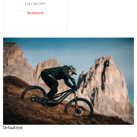
7,24 €
bez DPH
Na opýtanie
Default text