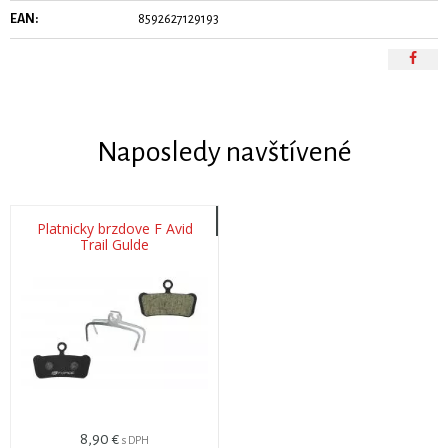
EAN:
8592627129193
Naposledy navštívené
Platnicky brzdove F Avid
Trail Gulde
8,90 €
s DPH