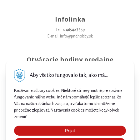
Infolinka
Tel.:
0465423359
E-mail: info@pndhobby.sk
Otváracie hodiny predajne
Pondelok 09-17
Aby všetko fungovalo tak, ako má...
Utorok 09-17
Používame súbory cookies. Niektoré sú nevyhnutné pre správne
Streda 09-17
fungovanie nášho webu, iné nám pomáhajú lepšie spoznať, čo
Vás na našich stránkach zaujalo, a vďaka tomu ich môžeme
Štvrtok 09-17
priebežne zlepšovať. Nastavenia cookies môžete kedykoľvek
Piatok 09-17
zmeniť.
Sobota 09-12
Prijať
Najnižšia cena .
Nedeľa Zatvorené