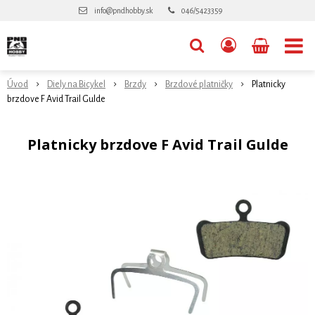
info@pndhobby.sk
046/5423359
Úvod
Diely na Bicykel
Brzdy
Brzdové platničky
Platnicky
brzdove F Avid Trail Gulde
Platnicky brzdove F Avid Trail Gulde