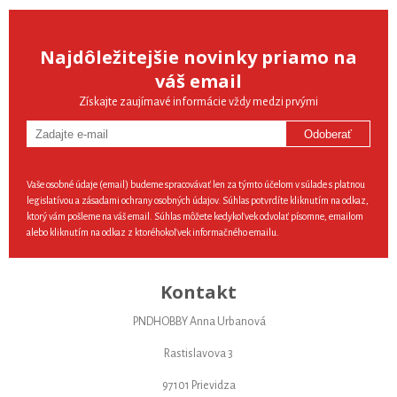
Najdôležitejšie novinky priamo na
váš email
Získajte zaujímavé informácie vždy medzi prvými
Odoberať
Vaše osobné údaje (email) budeme spracovávať len za týmto účelom v súlade s platnou
legislatívou a zásadami ochrany osobných údajov. Súhlas potvrdíte kliknutím na odkaz,
ktorý vám pošleme na váš email. Súhlas môžete kedykoľvek odvolať písomne, emailom
alebo kliknutím na odkaz z ktoréhokoľvek informačného emailu.
Kontakt
PNDHOBBY Anna Urbanová
Rastislavova 3
97101 Prievidza