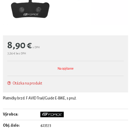
8,90
€
s DPH
7,24 €
bez DPH
Na opýtanie
Otázka na produkt
Platničky brzd. F AVID Trail/Guide E-BIKE, s pruž.
Výrobca:
Obj. čislo:
423573