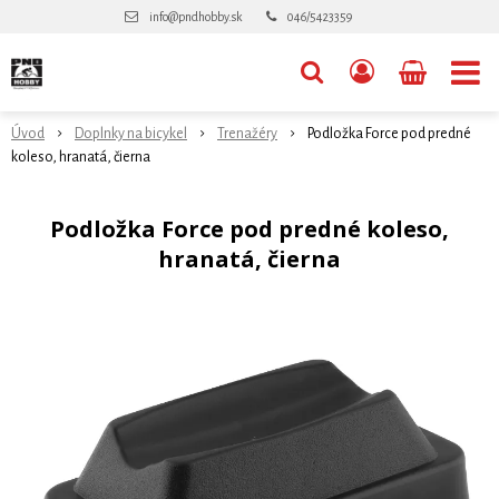
info@pndhobby.sk
046/5423359
Úvod
Doplnky na bicykel
Trenažéry
Podložka Force pod predné
koleso, hranatá, čierna
Podložka Force pod predné koleso,
hranatá, čierna