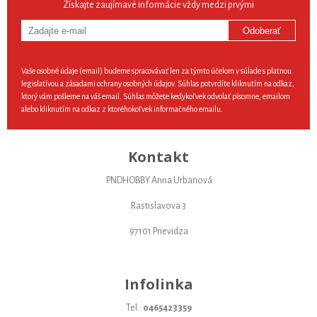
Získajte zaujímavé informácie vždy medzi prvými
Odoberať
Vaše osobné údaje (email) budeme spracovávať len za týmto účelom v súlade s platnou
legislatívou a zásadami ochrany osobných údajov. Súhlas potvrdíte kliknutím na odkaz,
ktorý vám pošleme na váš email. Súhlas môžete kedykoľvek odvolať písomne, emailom
alebo kliknutím na odkaz z ktoréhokoľvek informačného emailu.
Kontakt
PNDHOBBY Anna Urbanová
Rastislavova 3
97101 Prievidza
Infolinka
Tel.:
0465423359