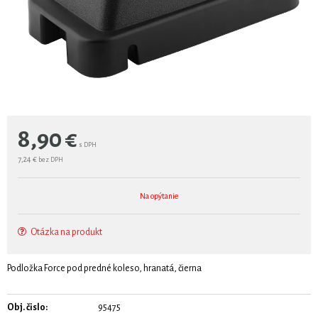
8,90
€
s DPH
7,24 €
bez DPH
Na opýtanie
Otázka na produkt
Podložka Force pod predné koleso, hranatá, čierna
Obj. čislo:
95475