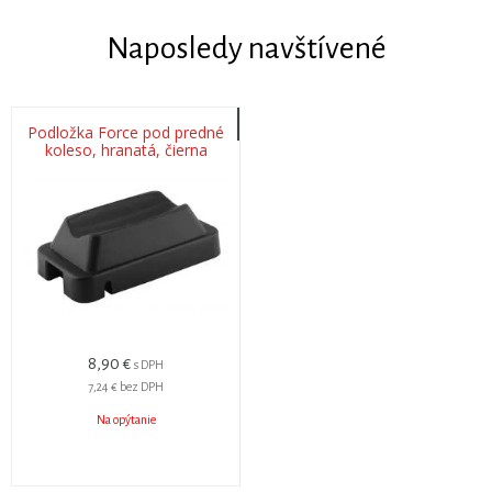
Naposledy navštívené
Podložka Force pod predné
koleso, hranatá, čierna
8,90 €
s DPH
7,24 €
bez DPH
Na opýtanie