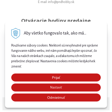
E-mail: info@pndhobby.sk
Otváracie hodiny predajne
Pondelok 09-17
Aby všetko fungovalo tak, ako má...
Utorok 09-17
Používame súbory cookies. Niektoré sú nevyhnutné pre správne
Streda 09-17
fungovanie nášho webu, iné nám pomáhajú lepšie spoznať, čo
Vás na našich stránkach zaujalo, a vďaka tomu ich môžeme
Štvrtok 09-17
priebežne zlepšovať. Nastavenia cookies môžete kedykoľvek
Piatok 09-17
zmeniť.
Sobota 09-12
Prijať
Najnižšia cena .
Nedeľa Zatvorené
Nastaviť
Našli ste nižšiu cenu e-biku? Prekonáme ju! 🔥 Pošlite
nám ponuku a získajte ešte lepšiu cenu. 🚴⚡
Odmietmuť
© 2026 Bicykle, E-bicykle a Servis Prievidza •
NextShop
&
e-shop Pohoda Connector
by
NextCom s.r.o.