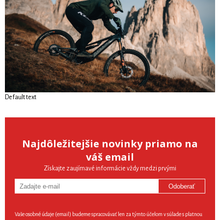
Default text
Najdôležitejšie novinky priamo na
váš email
Získajte zaujímavé informácie vždy medzi prvými
Odoberať
Vaše osobné údaje (email) budeme spracovávať len za týmto účelom v súlade s platnou