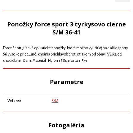
Ponožky force sport 3 tyrkysovo cierne
S/M 36-41
Force Sport 3 ľahké cyklistické ponožky, ktoré možno využiť aj na ďalšie športy.
Sú vysoko priedušné, chránia priehlavok proti otlakom od obuvi. Výška od
chodidla je 10 cm. Materiál : Nylon 85%, elastan 15%
Parametre
Veľkosť
S/M
Fotogaléria