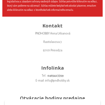
legislatívou a zásadami ochrany osobných údajov. Súhlas potvrdíte kliknutím na odkaz,
ktorý vám pošleme na váš email. Súhlas môžete kedykoľvek odvolať písomne, emailom
alebo kliknutím na odkaz z ktoréhokoľvek informačného emailu.
Kontakt
PNDHOBBY Anna Urbanová
Rastislavova 3
97101 Prievidza
Infolinka
Tel.:
0465423359
E-mail: info@pndhobby.sk
Otváracie hodiny predajne