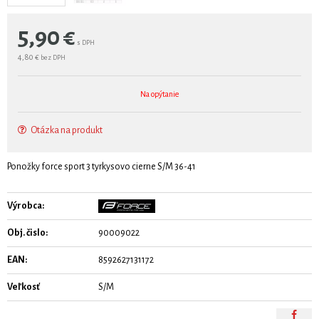
5,90
€
s DPH
4,80 €
bez DPH
Na opýtanie
Otázka na produkt
Ponožky force sport 3 tyrkysovo cierne S/M 36-41
Výrobca:
Obj. čislo:
90009022
EAN:
8592627131172
Veľkosť
S/M