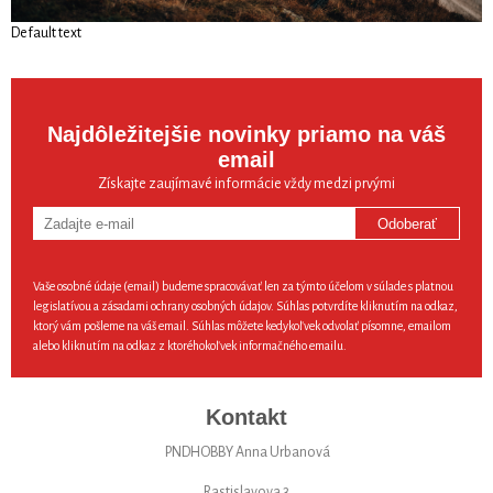
Default text
Najdôležitejšie novinky priamo na váš
email
Získajte zaujímavé informácie vždy medzi prvými
Odoberať
Vaše osobné údaje (email) budeme spracovávať len za týmto účelom v súlade s platnou
legislatívou a zásadami ochrany osobných údajov. Súhlas potvrdíte kliknutím na odkaz,
ktorý vám pošleme na váš email. Súhlas môžete kedykoľvek odvolať písomne, emailom
alebo kliknutím na odkaz z ktoréhokoľvek informačného emailu.
Kontakt
PNDHOBBY Anna Urbanová
Rastislavova 3