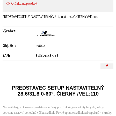
Otázka na produkt
PREDSTAVEC SETUP NASTAVITEĽNÝ 28,6/31,8 0-60°, ČIERNY /VEL:110
Výrobca:
Obj. čislo:
398609
EAN:
8586014487768
PREDSTAVEC SETUP NASTAVITEĽNÝ
28,6/31,8 0-60°, ČIERNY /VEL:110
Nastaviteľný, 2D kovaný predstavec určený pre Trekkingové a City bicykle, kde je
potrebné nastaviť pohodlnú výšku riadítok. Pevné upnutie riadítok zabezpečujú 4 skrutky.