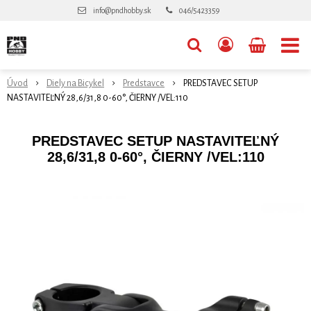
info@pndhobby.sk
046/5423359
Úvod
Diely na Bicykel
Predstavce
PREDSTAVEC SETUP
NASTAVITEĽNÝ 28,6/31,8 0-60°, ČIERNY /VEL:110
PREDSTAVEC SETUP NASTAVITEĽNÝ
28,6/31,8 0-60°, ČIERNY /VEL:110