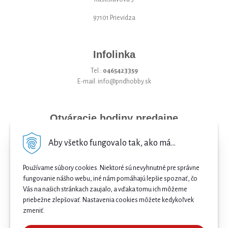
97101 Prievidza
Infolinka
Tel.:
0465423359
E-mail: info@pndhobby.sk
Otváracie hodiny predajne
Pondelok 09-17
Aby všetko fungovalo tak, ako má...
Utorok 09-17
Používame súbory cookies. Niektoré sú nevyhnutné pre správne
Streda 09-17
fungovanie nášho webu, iné nám pomáhajú lepšie spoznať, čo
Vás na našich stránkach zaujalo, a vďaka tomu ich môžeme
Štvrtok 09-17
priebežne zlepšovať. Nastavenia cookies môžete kedykoľvek
Piatok 09-17
zmeniť.
Sobota 09-12