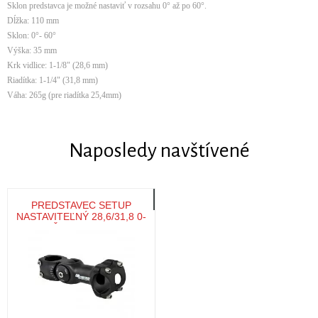
Sklon predstavca je možné nastaviť v rozsahu 0° až po 60°.
Dĺžka: 110 mm
Sklon: 0°- 60°
Výška: 35 mm
Krk vidlice: 1-1/8" (28,6 mm)
Riadítka: 1-1/4" (31,8 mm)
Váha: 265g (pre riadítka 25,4mm)
Naposledy navštívené
PREDSTAVEC SETUP
NASTAVITEĽNÝ 28,6/31,8 0-
60°, ČIERNY /VEL:110