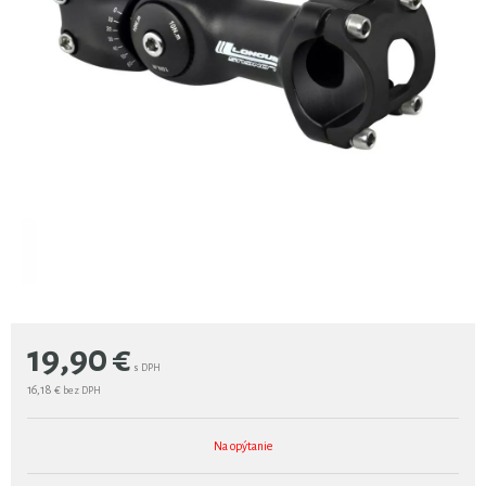
19,90
€
s DPH
16,18 €
bez DPH
Na opýtanie