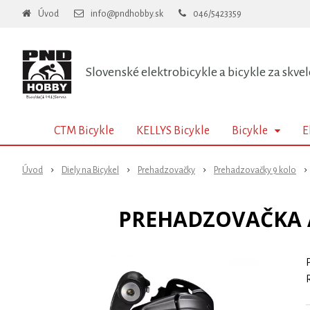
Úvod
info@pndhobby.sk
046/5423359
Slovenské elektrobicykle a bicykle za skvel
CTM Bicykle
KELLYS Bicykle
Bicykle
E
Úvod
Diely na Bicykel
Prehadzovačky
Prehadzovačky 9 kolo
PREHADZOVAČKA A