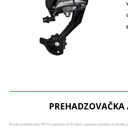
O
PREHADZOVAČKA A
Horská prehadzovačka M370 s kapacitou až 45 zubov a priamou montážou na skrutku 