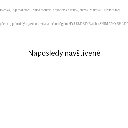
ienko, Typ montáže: Priama montáž, Kapacita: 45 zubov, čierna, Materiál: Hliník / Oceľ
začínajúcim aj pokročilým jazdcom vďaka technológiám HYPERDRIVE alebo SHIMANO SHADO
Naposledy navštívené