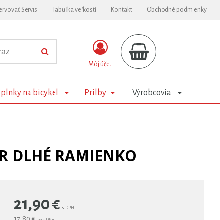
ervovať Servis
Tabuľka veľkostí
Kontakt
Obchodné podmienky
Môj účet
plnky na bicykel
Prilby
Výrobcovia
ER DLHÉ RAMIENKO
21,90
€
s DPH
17,80 €
bez DPH