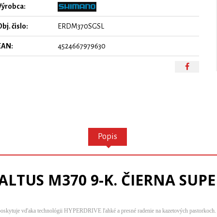
Výrobca:
bj. čislo:
ERDM370SGSL
EAN:
4524667979630
Popis
LTUS M370 9-K. ČIERNA SUP
poskytuje vďaka technológii HYPERDRIVE ľahké a presné radenie na kazetových pastorkoch.