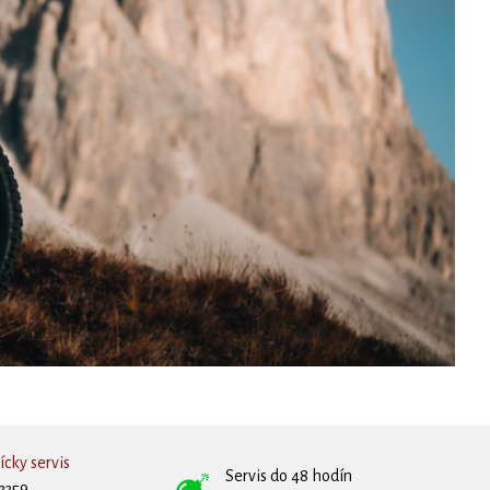
cky servis
Servis do 48 hodín
3359