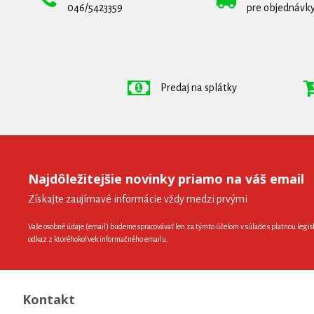
046/5423359
pre objednávky
Predaj na splátky
Najdôležitejšie novinky priamo na váš email
Získajte zaujímavé informácie vždy medzi prvými
Vaše osobné údaje (email) budeme spracovávať len za týmto účelom v súlade s platnou legis
odkaz z ktoréhokoľvek informačného emailu.
Kontakt