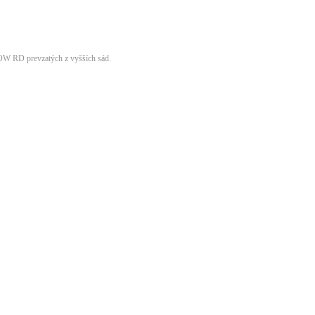
W RD prevzatých z vyšších sád.