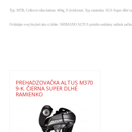
Typ: MTB, Celková váha balenia: 404g, 9 rýchlostné, Typ ramienka: SGS-Super dlhé ram
Ovládajte svoj bicykel ako si želáte. SHIMANO ALTUS prináša unikátny zažitok 
PREHADZOVAČKA ALTUS M370
9-K. ČIERNA SUPER DLHÉ
RAMIENKO