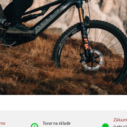
Zákazní
rmo
Tovar na sklade
046542