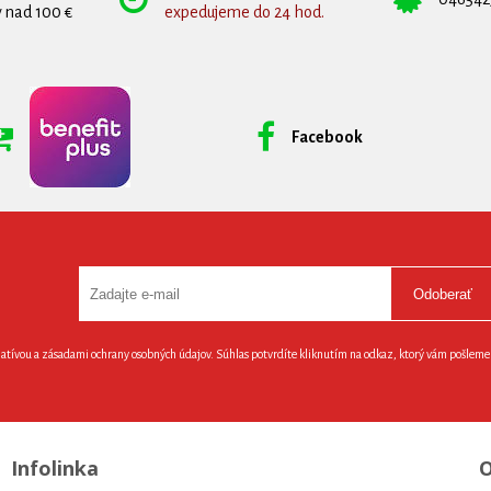
 nad 100 €
expedujeme do 24 hod.
Facebook
Odoberať
latívou a zásadami ochrany osobných údajov. Súhlas potvrdíte kliknutím na odkaz, ktorý vám pošlem
Infolinka
O