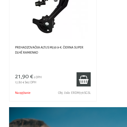
PREHADZOVAČKA ALTUS M370 9-K. ČIERNA SUPER
DLHÉ RAMIENKO
21,90 €
s DPH
17,80 €
bez DPH
Na opýtanie
Obj. čislo:
ERDM370SGSL