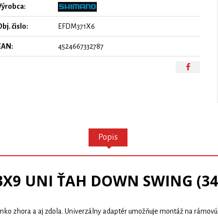
Výrobca:
bj. čislo:
EFDM371X6
EAN:
4524667332787
Popis
X9 UNI ŤAH DOWN SWING (34,9
 lanko zhora a aj zdola. Univerzálny adaptér umožňuje montáž na rám