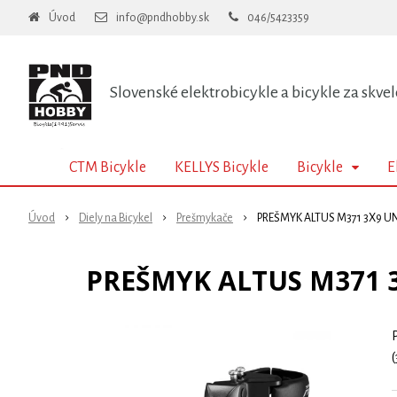
Úvod
info@pndhobby.sk
046/5423359
Slovenské elektrobicykle a bicykle za skvel
CTM Bicykle
KELLYS Bicykle
Bicykle
E
Úvod
Diely na Bicykel
Prešmykače
PREŠMYK ALTUS M371 3X9 UN
PREŠMYK ALTUS M371 3