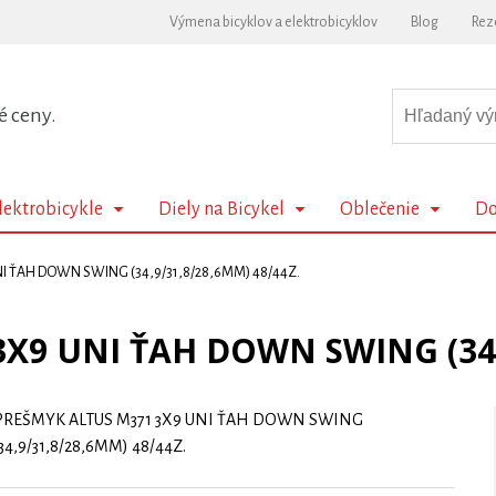
Výmena bicyklov a elektrobicyklov
Blog
Rez
é ceny.
lektrobicykle
Diely na Bicykel
Oblečenie
Do
I ŤAH DOWN SWING (34,9/31,8/28,6MM) 48/44Z.
X9 UNI ŤAH DOWN SWING (34,9
PREŠMYK ALTUS M371 3X9 UNI ŤAH DOWN SWING
(34,9/31,8/28,6MM) 48/44Z.