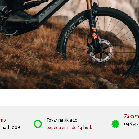
Zákazní
rmo
Tovar na sklade
046542
 nad 100 €
expedujeme do 24 hod.