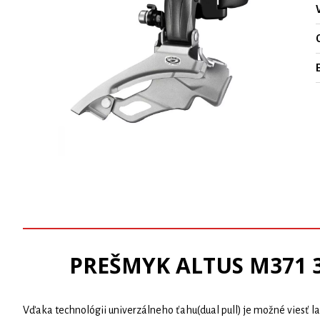
O
PREŠMYK ALTUS M371 3
Vďaka technológii univerzálneho ťahu(dual pull) je možné viesť