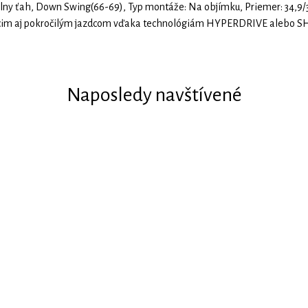
álny ťah, Down Swing(66-69), Typ montáže: Na objímku, Priemer: 34,9/31
ajúcim aj pokročilým jazdcom vďaka technológiám HYPERDRIVE alebo
Naposledy navštívené