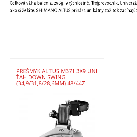
Celková váha balenia: 296g, 9 rýchlostné, Trojprevodník, Univerz
ako si želáte. SHIMANO ALTUS prináša unikátny zažitok začín
PREŠMYK ALTUS M371 3X9 UNI
ŤAH DOWN SWING
(34,9/31,8/28,6MM) 48/44Z.