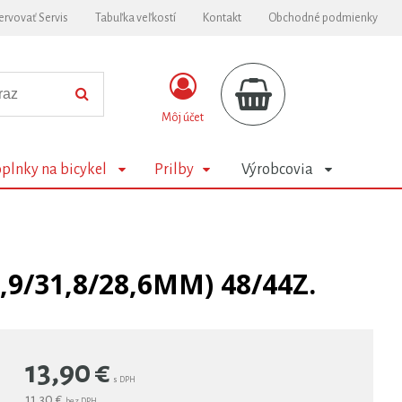
ervovať Servis
Tabuľka veľkostí
Kontakt
Obchodné podmienky
Môj účet
plnky na bicykel
Prilby
Výrobcovia
/31,8/28,6MM) 48/44Z.
13,90
€
s DPH
11,30 €
bez DPH