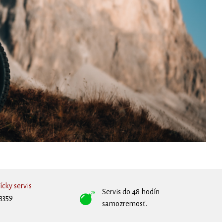
cky servis
Servis do 48 hodín
3359
samozremosť.