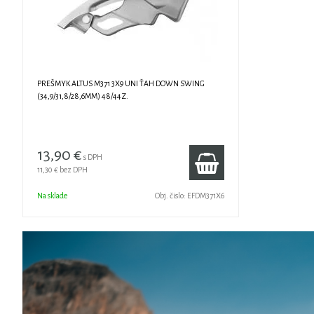
PREŠMYK ALTUS M371 3X9 UNI ŤAH DOWN SWING
(34,9/31,8/28,6MM) 48/44Z.
13,90 €
s DPH
11,30 €
bez DPH
Na sklade
Obj. čislo:
EFDM371X6