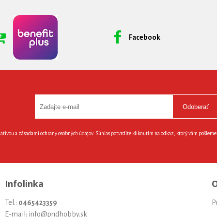
Facebook
Odoberať
latívou a zásadami ochrany osobných údajov. Súhlas potvrdíte kliknutím na odkaz, ktorý vám pošlem
Infolinka
O
Tel.:
0465423359
P
E-mail: info@pndhobby.sk