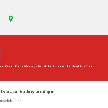
e na váš email. Súhlas môžete kedykoľvek odvolať písomne, emailom alebo kliknutím na
tváracie hodiny predajne
ondelok 09-17