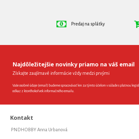
Predaj na splátky
Najdôležitejšie novinky priamo na váš email
Získajte zaujímavé informácie vždy medzi prvými
Vaše osobné údaje (email) budeme spracovávať len za týmto účelom v súlade s platnou legis
odkaz z ktoréhokoľvek informačného emailu.
Kontakt
PNDHOBBY Anna Urbanová