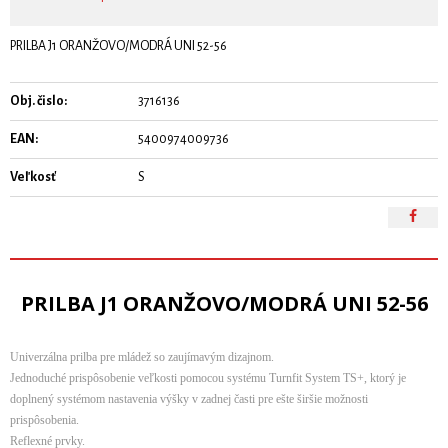
PRILBA J1 ORANŽOVO/MODRÁ UNI 52-56
Obj. čislo:
3716136
EAN:
5400974009736
Veľkosť
S
PRILBA J1 ORANŽOVO/MODRÁ UNI 52-56
Univerzálna prilba pre mládež so zaujímavým dizajnom.
Jednoduché prispôsobenie veľkosti pomocou systému Turnfit System TS+, ktorý je
doplnený systémom nastavenia výšky v zadnej časti pre ešte širšie možnosti
prispôsobenia.
Reflexné prvky.