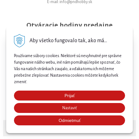
E-mail: info@pndhobby.sk
Otváracie hodiny predajne
Pondelok 09-17
Aby všetko fungovalo tak, ako má...
Utorok 09-17
Používame súbory cookies. Niektoré sú nevyhnutné pre správne
Streda 09-17
fungovanie nášho webu, iné nám pomáhajú lepšie spoznať, čo
Vás na našich stránkach zaujalo, a vďaka tomu ich môžeme
Štvrtok 09-17
priebežne zlepšovať. Nastavenia cookies môžete kedykoľvek
Piatok 09-17
zmeniť.
Sobota 09-12
Prijať
Najnižšia cena .
Nedeľa Zatvorené
Nastaviť
Našli ste nižšiu cenu e-biku? Prekonáme ju! 🔥 Pošlite
nám ponuku a získajte ešte lepšiu cenu. 🚴⚡
Odmietmuť
© 2026 Bicykle, E-bicykle a Servis Prievidza •
NextShop
&
e-shop Pohoda Connector
by
NextCom s.r.o.