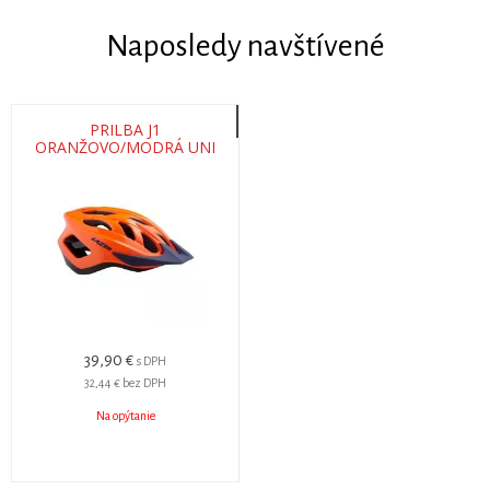
Naposledy navštívené
PRILBA J1
ORANŽOVO/MODRÁ UNI
52-56
39,90 €
s DPH
32,44 €
bez DPH
Na opýtanie