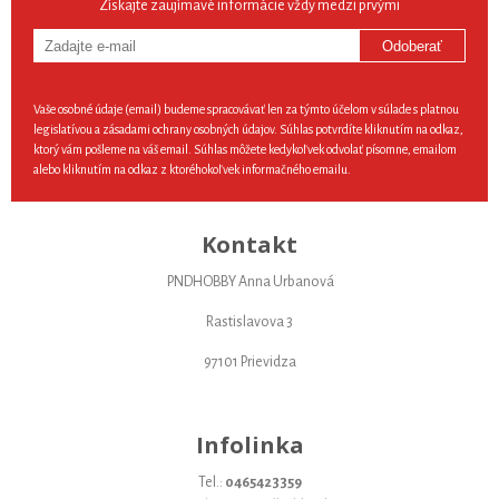
Získajte zaujímavé informácie vždy medzi prvými
Odoberať
Vaše osobné údaje (email) budeme spracovávať len za týmto účelom v súlade s platnou
legislatívou a zásadami ochrany osobných údajov. Súhlas potvrdíte kliknutím na odkaz,
ktorý vám pošleme na váš email. Súhlas môžete kedykoľvek odvolať písomne, emailom
alebo kliknutím na odkaz z ktoréhokoľvek informačného emailu.
Kontakt
PNDHOBBY Anna Urbanová
Rastislavova 3
97101 Prievidza
Infolinka
Tel.:
0465423359