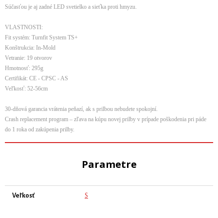
Súčasťou je aj zadné LED svetielko a sieťka proti hmyzu.
VLASTNOSTI:
Fit systém: Turnfit System TS+
Konštrukcia: In-Mold
Vetranie: 19 otvorov
Hmotnosť: 295g
Certifikát: CE - CPSC - AS
Veľkosť: 52-56cm
30-dňová garancia vrátenia peňazí, ak s prilbou nebudete spokojní.
Crash replacement program – zľava na kúpu novej prilby v prípade poškodenia pri páde
do 1 roka od zakúpenia prilby.
Parametre
Veľkosť
S