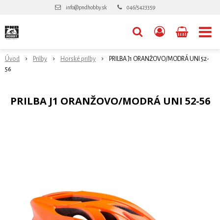
info@pndhobby.sk
046/5423359
Úvod
Prilby
Horské prilby
PRILBA J1 ORANŽOVO/MODRÁ UNI 52-
56
PRILBA J1 ORANŽOVO/MODRÁ UNI 52-56