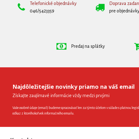
Telefonické objednávky
Doprava zada
046/5423359
pre objednávky
Predaj na splátky
Najdôležitejšie novinky priamo na váš email
Získajte zaujímavé informácie vždy medzi prvými
Vaše osobné údaje (email) budeme spracovávať len za týmto účelom v súlade s platnou legis
odkaz z ktoréhokoľvek informačného emailu.