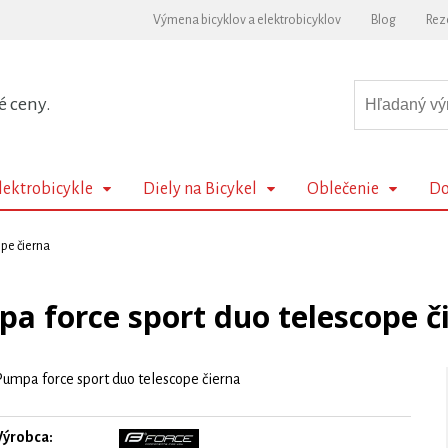
Výmena bicyklov a elektrobicyklov
Blog
Rez
é ceny.
lektrobicykle
Diely na Bicykel
Oblečenie
Do
pe čierna
a force sport duo telescope č
Pumpa force sport duo telescope čierna
Výrobca: