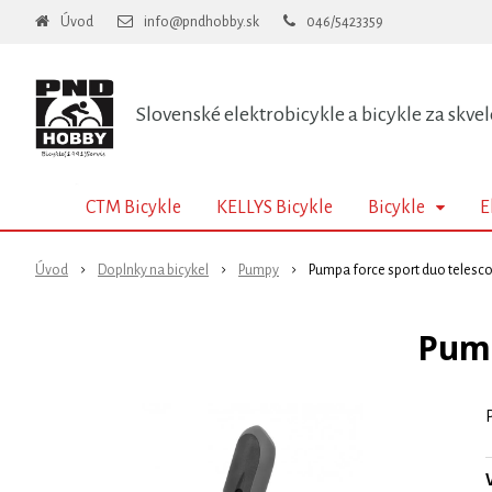
Úvod
info@pndhobby.sk
046/5423359
Slovenské elektrobicykle a bicykle za skvel
CTM Bicykle
KELLYS Bicykle
Bicykle
E
Úvod
Doplnky na bicykel
Pumpy
Pumpa force sport duo telesco
Pump