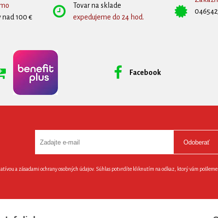
rmo
Tovar na sklade
046542
 nad 100 €
expedujeme do 24 hod.
Facebook
Odoberať
latívou a zásadami ochrany osobných údajov. Súhlas potvrdíte kliknutím na odkaz, ktorý vám pošlem