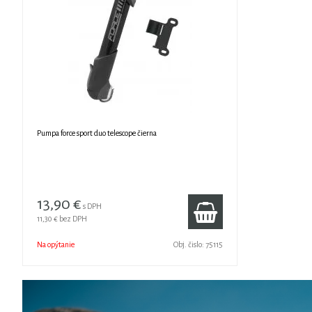
Pumpa force sport duo telescope čierna
13,90 €
s DPH
11,30 €
bez DPH
Na opýtanie
Obj. čislo:
75115