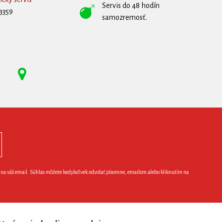
Servis do 48 hodín
3359
samozremosť.
e na váš email. Súhlas môžete kedykoľvek odvolať písomne, emailom alebo kliknutím na