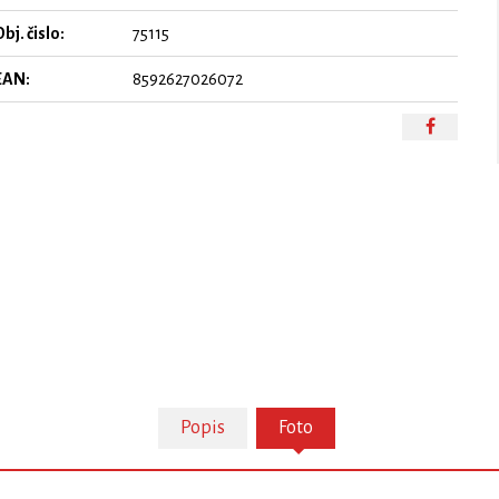
bj. čislo:
75115
EAN:
8592627026072
Popis
Foto