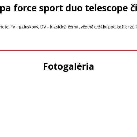
a force sport duo telescope č
to, FV - galuskový, DV - klasický) černá, včetně držáku pod košík 120 PSI
Fotogaléria