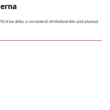
ierna
/ 8 bar délka: 21 cm materiál: Al hliníkové tělo i píst/ plastová