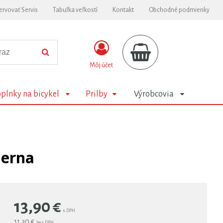
ervovať Servis
Tabuľka veľkostí
Kontakt
Obchodné podmienky
Môj účet
plnky na bicykel
Prilby
Výrobcovia
ierna
13,90
€
s DPH
11,30 €
bez DPH