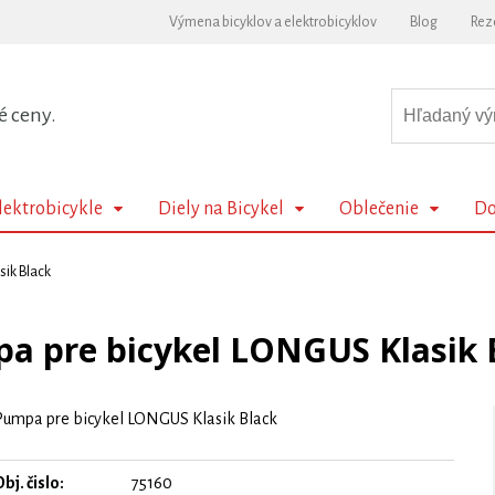
Výmena bicyklov a elektrobicyklov
Blog
Rez
é ceny.
lektrobicykle
Diely na Bicykel
Oblečenie
Do
ik Black
a pre bicykel LONGUS Klasik 
Pumpa pre bicykel LONGUS Klasik Black
bj. čislo:
75160