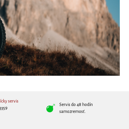
cky servis
Servis do 48 hodín
3359
samozremosť.