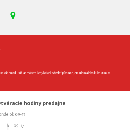
e na váš email. Súhlas môžete kedykoľvek odvolať písomne, emailom alebo kliknutím na
tváracie hodiny predajne
ondelok 09-17
torok 09-17