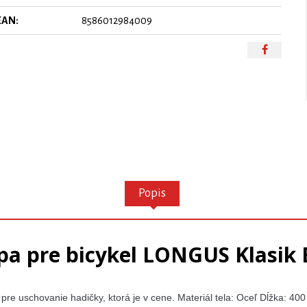
EAN:
8586012984009
Popis
a pre bicykel LONGUS Klasik 
pre uschovanie hadičky, ktorá je v cene. Materiál tela: Oceľ Dĺžka: 4