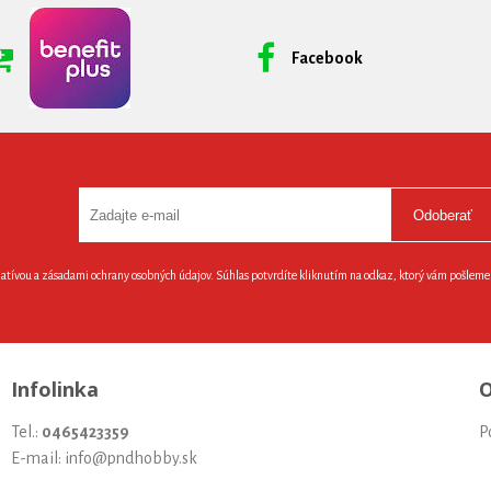
Facebook
Odoberať
latívou a zásadami ochrany osobných údajov. Súhlas potvrdíte kliknutím na odkaz, ktorý vám pošlem
Infolinka
O
Tel.:
0465423359
P
E-mail: info@pndhobby.sk
U