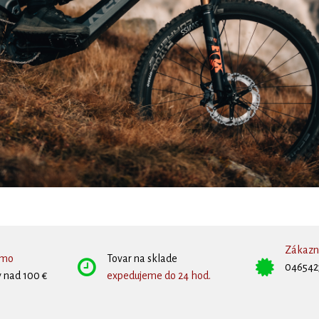
Zákazní
rmo
Tovar na sklade
046542
 nad 100 €
expedujeme do 24 hod.