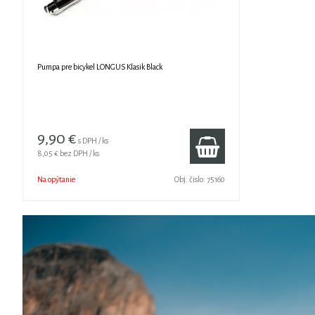
Pumpa pre bicykel LONGUS Klasik Black
9,90 €
s DPH / ks
8,05 €
bez DPH / ks
Na opýtanie
Obj. čislo:
75160