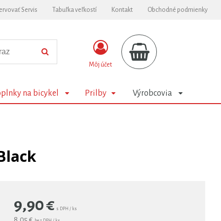
ervovať Servis
Tabuľka veľkostí
Kontakt
Obchodné podmienky
Môj účet
plnky na bicykel
Prilby
Výrobcovia
Black
9,90
€
s DPH / ks
8,05 €
bez DPH / ks