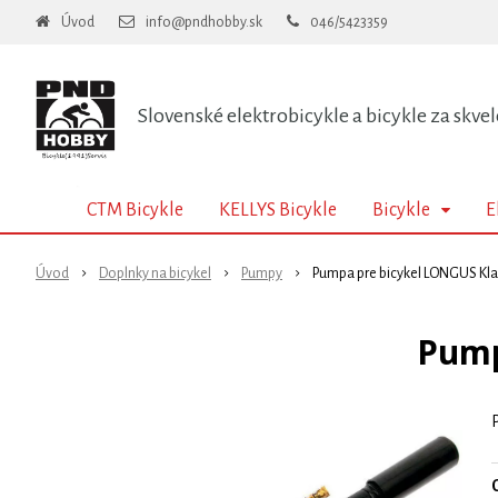
Úvod
info@pndhobby.sk
046/5423359
Slovenské elektrobicykle a bicykle za skvel
CTM Bicykle
KELLYS Bicykle
Bicykle
E
Úvod
Doplnky na bicykel
Pumpy
Pumpa pre bicykel LONGUS Klas
Pump
O