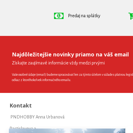
Predaj na splátky
Najdôležitejšie novinky priamo na váš email
Získajte zaujímavé informácie vždy medzi prvými
Vaše osobné údaje (email) budeme spracovávať len za týmto účelom v súlade s platnou legis
odkaz z ktoréhokoľvek informačného emailu.
Kontakt
PNDHOBBY Anna Urbanová
Rastislavova 3