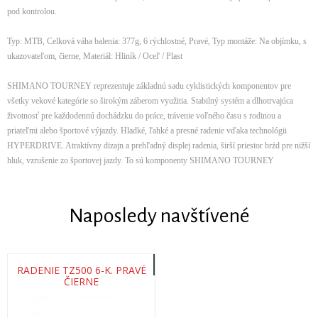
pod kontrolou.
Typ: MTB, Celková váha balenia: 377g, 6 rýchlostné, Pravé, Typ montáže: Na objímku, s
ukazovateľom, čierne, Materiál: Hliník / Oceľ / Plast
SHIMANO TOURNEY reprezentuje základnú sadu cyklistických komponentov pre
všetky vekové kategórie so širokým záberom využitia. Stabilný systém a dlhotrvajúca
životnosť pre každodennú dochádzku do práce, trávenie voľného času s rodinou a
priateľmi alebo športové výjazdy. Hladké, ľahké a presné radenie vďaka technológii
HYPERDRIVE. Atraktívny dizajn a prehľadný displej radenia, širší priestor brźd pre nižší
hluk, vzrušenie zo športovej jazdy. To sú komponenty SHIMANO TOURNEY
Naposledy navštívené
RADENIE TZ500 6-K. PRAVÉ
ČIERNE