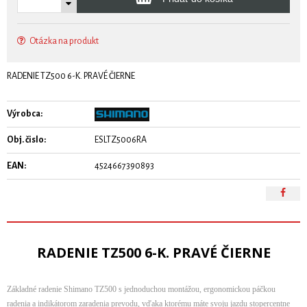
Otázka na produkt
RADENIE TZ500 6-K. PRAVÉ ČIERNE
Výrobca:
Obj. čislo:
ESLTZ5006RA
EAN:
4524667390893
RADENIE TZ500 6-K. PRAVÉ ČIERNE
Základné radenie Shimano TZ500 s jednoduchou montážou, ergonomickou páčkou
radenia a indikátorom zaradenia prevodu, vďaka ktorému máte svoju jazdu stopercentne