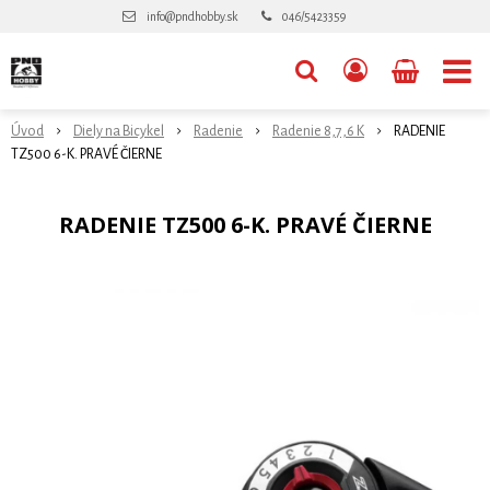
info@pndhobby.sk
046/5423359
Úvod
Diely na Bicykel
Radenie
Radenie 8,7,6 K
RADENIE
TZ500 6-K. PRAVÉ ČIERNE
RADENIE TZ500 6-K. PRAVÉ ČIERNE