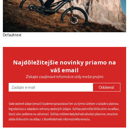
Default text
Najdôležitejšie novinky priamo na
váš email
Získajte zaujímavé informácie vždy medzi prvými
Odoberať
Vaše osobné údaje (email) budeme spracovávať len za týmto účelom v súlade s platnou
legislatívou a zásadami ochrany osobných údajov. Súhlas potvrdíte kliknutím na odkaz,
ktorý vám pošleme na váš email. Súhlas môžete kedykoľvek odvolať písomne, emailom
alebo kliknutím na odkaz z ktoréhokoľvek informačného emailu.