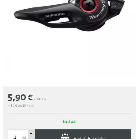
5,90
€
s DPH / ks
4,80 €
bez DPH / ks
Na sklade
ks
Pridať do košíka