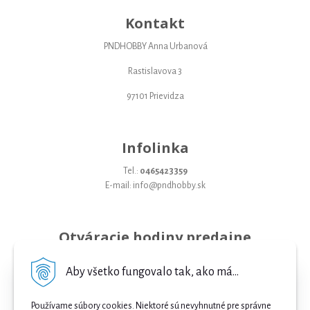
Kontakt
PNDHOBBY Anna Urbanová
Rastislavova 3
97101 Prievidza
Infolinka
Tel.:
0465423359
E-mail: info@pndhobby.sk
Otváracie hodiny predajne
Pondelok 09-17
Aby všetko fungovalo tak, ako má...
Utorok 09-17
Používame súbory cookies. Niektoré sú nevyhnutné pre správne