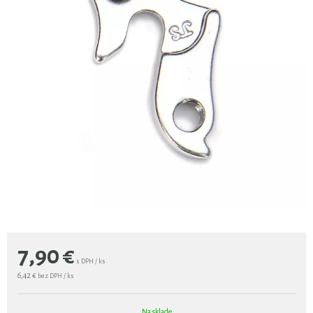
7,90
€
s DPH / ks
6,42 €
bez DPH / ks
Na sklade