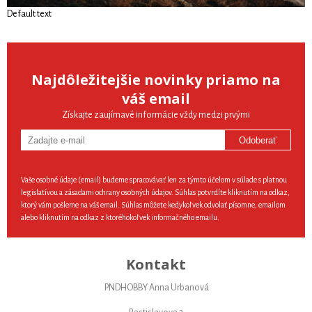
Default text
Najdôležitejšie novinky priamo na
váš email
Získajte zaujímavé informácie vždy medzi prvými
Odoberať
Vaše osobné údaje (email) budeme spracovávať len za týmto účelom v súlade s platnou
legislatívou a zásadami ochrany osobných údajov. Súhlas potvrdíte kliknutím na odkaz,
ktorý vám pošleme na váš email. Súhlas môžete kedykoľvek odvolať písomne, emailom
alebo kliknutím na odkaz z ktoréhokoľvek informačného emailu.
Kontakt
PNDHOBBY Anna Urbanová