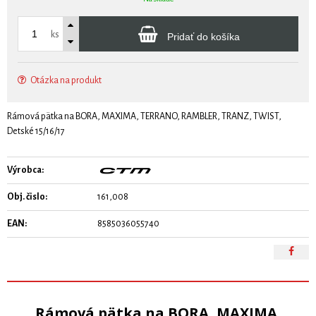
ks
Pridať do košíka
Otázka na produkt
Rámová pätka na BORA, MAXIMA, TERRANO, RAMBLER, TRANZ, TWIST,
Detské 15/16/17
Výrobca:
Obj. čislo:
161,008
EAN:
8585036055740
Rámová pätka na BORA, MAXIMA,