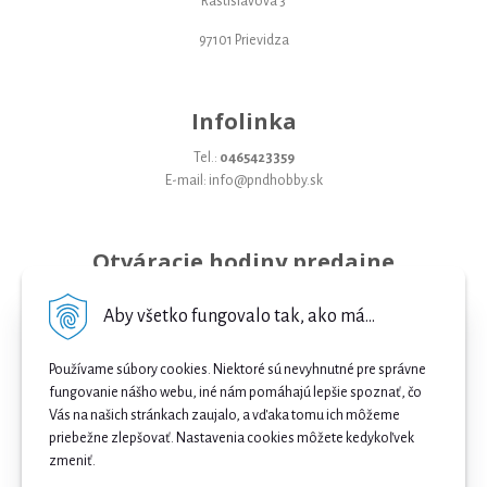
Rastislavova 3
97101 Prievidza
Infolinka
Tel.:
0465423359
E-mail: info@pndhobby.sk
Otváracie hodiny predajne
Pondelok 09-17
Aby všetko fungovalo tak, ako má...
Utorok 09-17
Používame súbory cookies. Niektoré sú nevyhnutné pre správne
Streda 09-17
fungovanie nášho webu, iné nám pomáhajú lepšie spoznať, čo
Vás na našich stránkach zaujalo, a vďaka tomu ich môžeme
Štvrtok 09-17
priebežne zlepšovať. Nastavenia cookies môžete kedykoľvek
Piatok 09-17
zmeniť.