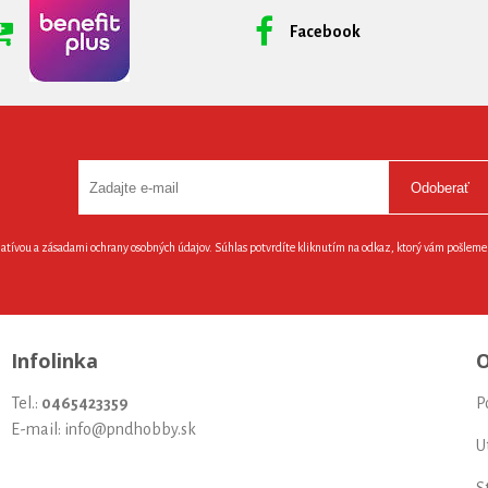
Facebook
Odoberať
latívou a zásadami ochrany osobných údajov. Súhlas potvrdíte kliknutím na odkaz, ktorý vám pošlem
Infolinka
O
Tel.:
0465423359
P
E-mail: info@pndhobby.sk
U