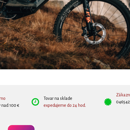
Zákazní
rmo
Tovar na sklade
046542
 nad 100 €
expedujeme do 24 hod.