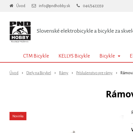
Úvod
info@pndhobby.sk
046/5423359
Slovenské elektrobicykle a bicykle za skvel
CTM Bicykle
KELLYS Bicykle
Bicykle
E
Úvod
Diely na Bicykel
Rámy
Príslušenstvo pre rámy
Rámová
Rámov
Novinka