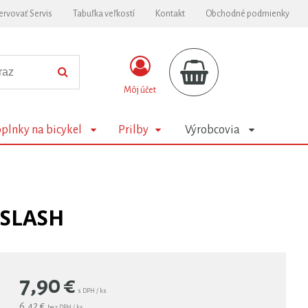
ervovať Servis
Tabuľka veľkostí
Kontakt
Obchodné podmienky
Môj účet
plnky na bicykel
Prilby
Výrobcovia
 SLASH
7,90
€
s DPH / ks
6,42 €
bez DPH / ks