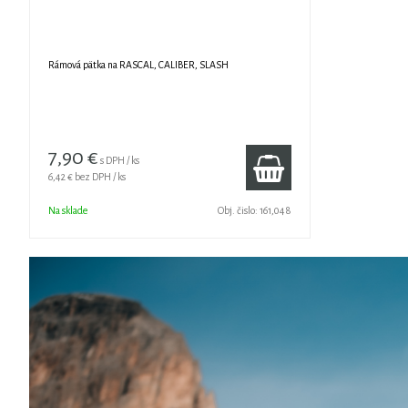
Rámová pätka na RASCAL, CALIBER, SLASH
7,90 €
s DPH / ks
6,42 €
bez DPH / ks
Na sklade
Obj. čislo:
161,048