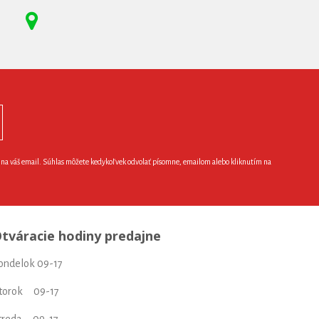
e na váš email. Súhlas môžete kedykoľvek odvolať písomne, emailom alebo kliknutím na
tváracie hodiny predajne
ondelok 09-17
torok 09-17