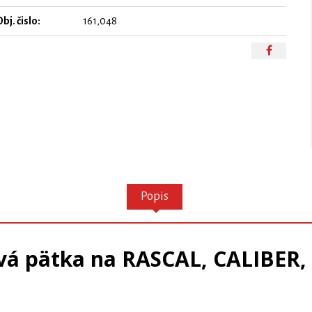
bj. čislo:
161,048
Popis
á pätka na RASCAL, CALIBER,