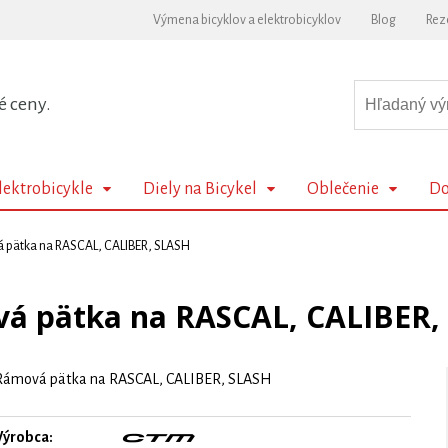
Výmena bicyklov a elektrobicyklov
Blog
Rez
é ceny.
lektrobicykle
Diely na Bicykel
Oblečenie
Do
 pätka na RASCAL, CALIBER, SLASH
á pätka na RASCAL, CALIBER,
Rámová pätka na RASCAL, CALIBER, SLASH
Výrobca: