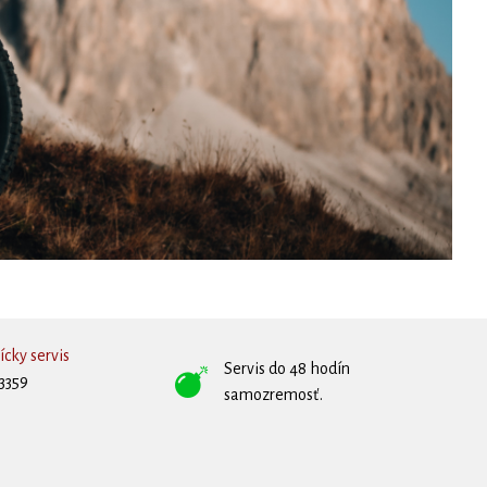
cky servis
Servis do 48 hodín
3359
samozremosť.