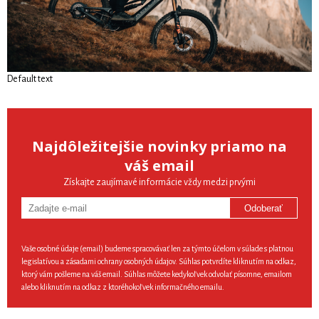
Default text
Najdôležitejšie novinky priamo na
váš email
Získajte zaujímavé informácie vždy medzi prvými
Odoberať
Vaše osobné údaje (email) budeme spracovávať len za týmto účelom v súlade s platnou
legislatívou a zásadami ochrany osobných údajov. Súhlas potvrdíte kliknutím na odkaz,
ktorý vám pošleme na váš email. Súhlas môžete kedykoľvek odvolať písomne, emailom
alebo kliknutím na odkaz z ktoréhokoľvek informačného emailu.