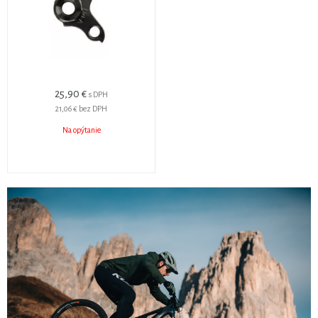
25,90 €
s DPH
21,06 €
bez DPH
Na opýtanie