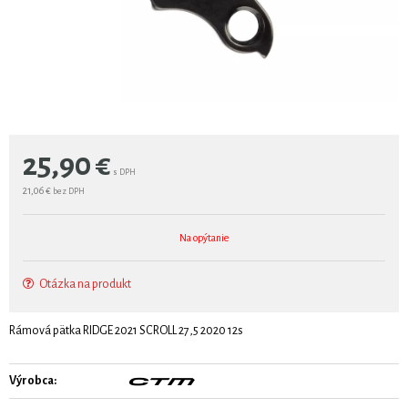
25,90
€
s DPH
21,06 €
bez DPH
Na opýtanie
Otázka na produkt
Rámová pätka RIDGE 2021 SCROLL 27,5 2020 12s
Výrobca: