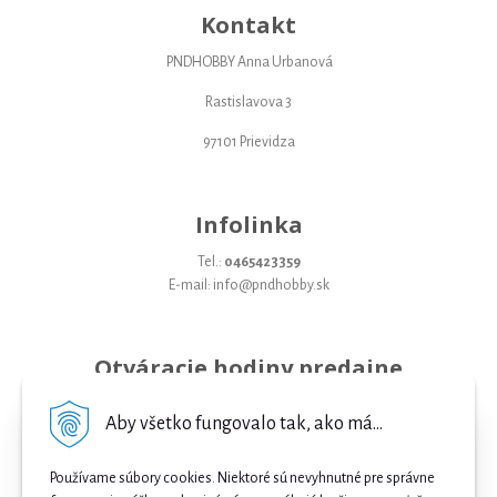
Kontakt
PNDHOBBY Anna Urbanová
Rastislavova 3
97101 Prievidza
Infolinka
Tel.:
0465423359
E-mail: info@pndhobby.sk
Otváracie hodiny predajne
Pondelok 09-17
Aby všetko fungovalo tak, ako má...
Utorok 09-17
Používame súbory cookies. Niektoré sú nevyhnutné pre správne
Streda 09-17